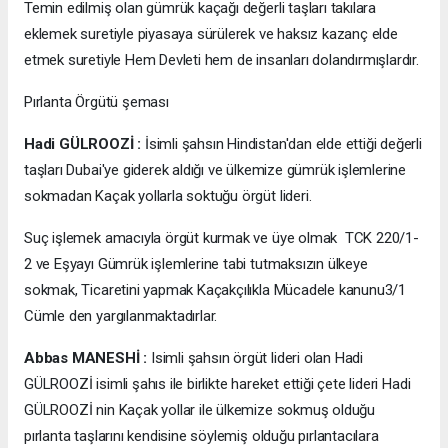
Temin edilmiş olan gümrük kaçağı değerli taşları takılara
eklemek suretiyle piyasaya sürülerek ve haksız kazanç elde
etmek suretiyle Hem Devleti hem de insanları dolandırmışlardır.
Pırlanta Örgütü şeması
Hadi GÜLROOZİ :
İsimli şahsın Hindistan'dan elde ettiği değerli
taşları Dubai'ye giderek aldığı ve ülkemize gümrük işlemlerine
sokmadan Kaçak yollarla soktuğu örgüt lideri.
Suç işlemek amacıyla örgüt kurmak ve üye olmak TCK 220/1-
2 ve Eşyayı Gümrük işlemlerine tabi tutmaksızın ülkeye
sokmak, Ticaretini yapmak Kaçakçılıkla Mücadele kanunu3/1
Cümle den yargılanmaktadırlar.
Abbas MANESHİ :
Isimli şahsın örgüt lideri olan Hadi
GÜLROOZİ isimli şahıs ile birlikte hareket ettiği çete lideri Hadi
GÜLROOZİ nin Kaçak yollar ile ülkemize sokmuş olduğu
pırlanta taşlarını kendisine söylemiş olduğu pırlantacılara