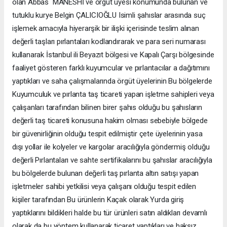
olan Abbas MANESHİ ve örgüt üyesi konumunda bulunan ve
tutuklu kurye Belgin ÇALICIOĞLU Isimli şahıslar arasında suç
işlemek amacıyla hiyerarşik bir ilişki içerisinde teslim alınan
değerli taşları pırlantaları kodlandırarak ve para seri numarası
kullanarak İstanbul ili Beyazıt bölgesi ve Kapalı Çarşı bölgesinde
faaliyet gösteren farklı kuyumcular ve pırlantacılar a dağıtımını
yaptıkları ve saha çalışmalarında örgüt üyelerinin Bu bölgelerde
Kuyumculuk ve pırlanta taş ticareti yapan işletme sahipleri veya
çalışanları tarafından bilinen birer şahıs olduğu bu şahısların
değerli taş ticareti konusuna hakim olması sebebiyle bölgede
bir güvenirliğinin olduğu tespit edilmiştir çete üyelerinin yasa
dışı yollar ile kolyeler ve kargolar aracılığıyla göndermiş olduğu
değerli Pırlantaları ve sahte sertifikalarını bu şahıslar aracılığıyla
bu bölgelerde bulunan değerli taş pırlanta altın satışı yapan
işletmeler sahibi yetkilisi veya çalışanı olduğu tespit edilen
kişiler tarafından Bu ürünlerin Kaçak olarak Yurda giriş
yaptıklarını bildikleri halde bu tür ürünleri satın aldıkları devamlı
olarak da bu yöntem kullanarak ticaret yaptıkları ve haksız