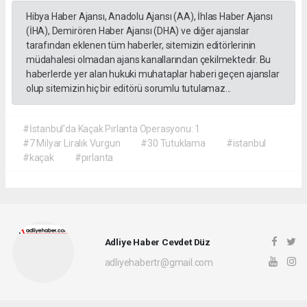
Hibya Haber Ajansı, Anadolu Ajansı (AA), İhlas Haber Ajansı
(İHA), Demirören Haber Ajansı (DHA) ve diğer ajanslar
tarafından eklenen tüm haberler, sitemizin editörlerinin
müdahalesi olmadan ajans kanallarından çekilmektedir. Bu
haberlerde yer alan hukuki muhataplar haberi geçen ajanslar
olup sitemizin hiç bir editörü sorumlu tutulamaz...
#İstanbul’da Kaçak Pırlanta Operasyonu: 1
#7 Milyar Liralık Vurgun
#30 Tutuklama
#istanbul
#kaçak
#pırlanta
Adliye Haber Cevdet Düz
adliyehabertr@gmail.com