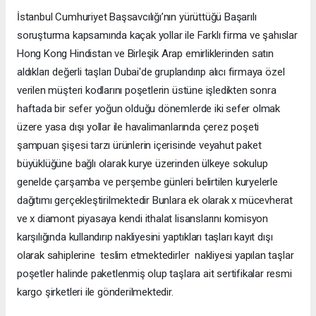
İstanbul Cumhuriyet Başsavcılığı’nın yürüttüğü Başarılı
soruşturma kapsamında kaçak yollar ile Farklı firma ve şahıslar
Hong Kong Hindistan ve Birleşik Arap emirliklerinden satın
aldıkları değerli taşları Dubai'de gruplandırıp alıcı firmaya özel
verilen müşteri kodlarını poşetlerin üstüne işledikten sonra
haftada bir sefer yoğun olduğu dönemlerde iki sefer olmak
üzere yasa dışı yollar ile havalimanlarında çerez poşeti
şampuan şişesi tarzı ürünlerin içerisinde veyahut paket
büyüklüğüne bağlı olarak kurye üzerinden ülkeye sokulup
genelde çarşamba ve perşembe günleri belirtilen kuryelerle
dağıtımı gerçekleştirilmektedir Bunlara ek olarak x mücevherat
ve x diamont piyasaya kendi ithalat lisanslarını komisyon
karşılığında kullandırıp nakliyesini yaptıkları taşları kayıt dışı
olarak sahiplerine teslim etmektedirler nakliyesi yapılan taşlar
poşetler halinde paketlenmiş olup taşlara ait sertifikalar resmi
kargo şirketleri ile gönderilmektedir.