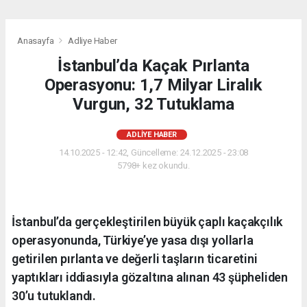
Anasayfa
Adliye Haber
İstanbul’da Kaçak Pırlanta
Operasyonu: 1,7 Milyar Liralık
Vurgun, 32 Tutuklama
ADLIYE HABER
14.10.2025 - 12:42, Güncelleme: 24.12.2025 - 23:08
5798+ kez okundu.
İstanbul’da gerçekleştirilen büyük çaplı kaçakçılık
operasyonunda, Türkiye’ye yasa dışı yollarla
getirilen pırlanta ve değerli taşların ticaretini
yaptıkları iddiasıyla gözaltına alınan 43 şüpheliden
30’u tutuklandı.