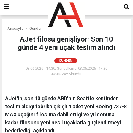
Anasayfa
Gündem
AJet filosu genişliyor: Son 10
günde 4 yeni uçak teslim alındı
GÜNDEM
03.06.2026 - 14:30, Güncelleme: 03.06.2026 - 14:30
4850+ kez okundu.
AJet'in, son 10 günde ABD'nin Seattle kentinden
teslim aldığı fabrika çıkışlı 4 adet yeni Boeing 737-8
MAX uçağını filosuna dahil ettiği ve yıl sonuna
kadar filosunu yeni nesil uçaklarla güçlendirmeyi
hedeflediği açıklandı.