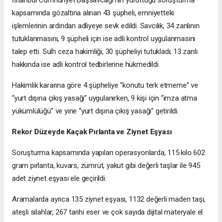
İstanbul Cumhuriyet Başsavcılığı’nın yürüttüğü soruşturma
kapsamında gözaltına alınan 43 şüpheli, emniyetteki
işlemlerinin ardından adliyeye sevk edildi. Savcılık, 34 zanlının
tutuklanmasını, 9 şüpheli için ise adli kontrol uygulanmasını
talep etti. Sulh ceza hakimliği, 30 şüpheliyi tutukladı; 13 zanlı
hakkında ise adli kontrol tedbirlerine hükmedildi.
Hakimlik kararına göre 4 şüpheliye “konutu terk etmeme” ve
“yurt dışına çıkış yasağı” uygulanırken, 9 kişi için “imza atma
yükümlülüğü” ve yine “yurt dışına çıkış yasağı” getirildi.
Rekor Düzeyde Kaçak Pırlanta ve Ziynet Eşyası
Soruşturma kapsamında yapılan operasyonlarda, 115 kilo 602
gram pırlanta, kuvars, zümrüt, yakut gibi değerli taşlar ile 945
adet ziynet eşyası ele geçirildi.
Aramalarda ayrıca 135 ziynet eşyası, 1132 değerli maden taşı,
ateşli silahlar, 267 tarihi eser ve çok sayıda dijital materyale el