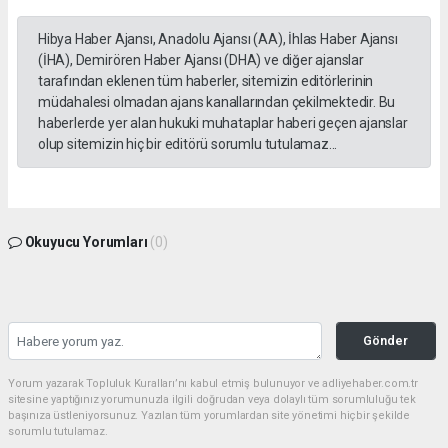
Hibya Haber Ajansı, Anadolu Ajansı (AA), İhlas Haber Ajansı
(İHA), Demirören Haber Ajansı (DHA) ve diğer ajanslar
tarafından eklenen tüm haberler, sitemizin editörlerinin
müdahalesi olmadan ajans kanallarından çekilmektedir. Bu
haberlerde yer alan hukuki muhataplar haberi geçen ajanslar
olup sitemizin hiç bir editörü sorumlu tutulamaz...
Okuyucu Yorumları
(0)
Gönder
Yorum yazarak Topluluk Kuralları’nı kabul etmiş bulunuyor ve adliyehaber.com.tr
sitesine yaptığınız yorumunuzla ilgili doğrudan veya dolaylı tüm sorumluluğu tek
başınıza üstleniyorsunuz. Yazılan tüm yorumlardan site yönetimi hiçbir şekilde
sorumlu tutulamaz.