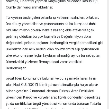
sokmak, Ticaretini yapmak Kaçakçılıkla Mücadele kanunu3/1
Cümle den yargılanmaktadırlar.
Türkiye'nin önde gelen pırlanta şirketlerinin sahipleri, ortakları,
üst düzey yöneticileri ve çalışanlarının da bu kumpasa dahil
oldukları milyon dolarlık haksız kazanç elde ettikleri Kaçak
getirmiş oldukları bu çok kıymetli ve Değerli milyon dolar
değerindeki pırlanta taşlarını herhangi bir vergi ödemedikleri gibi
ülkemizde cari açık nedeni olan dövizlerimizi alıp götürdükleri
ülke ekonomisine hiçbir faydaları olmadığı ayrıca bu sebepten
ülkemizdeki yüzlerce firmaya ticari zarar verdikleri
Belirlenmiştir.
örgüt lideri konumunda bulunan ve bu aşamada halen firari
olan Hadi GÜLROOZİ Isimli şahısın talimatlarıyla kurye olarak
bilinen çete'nin 2 numaralı elemanı Birleşik Arap Emirlikleri
ülkesinden Kargo ve kuryeler aracılığıyla gönderilen değerli taş
ya da sertifikaları örgüt yöneticisi konumunda bulunan Tutuklu