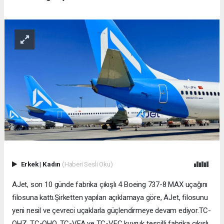
Erkek
|
Kadın
(Haberi Sesli Oku)
AJet, son 10 günde fabrika çıkışlı 4 Boeing 737-8 MAX uçağını
filosuna kattı.Şirketten yapılan açıklamaya göre, AJet, filosunu
yeni nesil ve çevreci uçaklarla güçlendirmeye devam ediyor.TC-
OHZ, TC-OHO, TC-VFA ve TC-VFC kuyruk tescilli fabrika çıkışlı