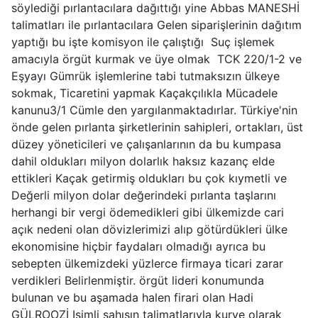
söylediği pırlantacılara dağıttığı yine Abbas MANESHİ
talimatları ile pırlantacılara Gelen siparişlerinin dağıtım
yaptığı bu işte komisyon ile çalıştığı Suç işlemek
amacıyla örgüt kurmak ve üye olmak TCK 220/1-2 ve
Eşyayı Gümrük işlemlerine tabi tutmaksızın ülkeye
sokmak, Ticaretini yapmak Kaçakçılıkla Mücadele
kanunu3/1 Cümle den yargılanmaktadırlar. Türkiye'nin
önde gelen pırlanta şirketlerinin sahipleri, ortakları, üst
düzey yöneticileri ve çalışanlarının da bu kumpasa
dahil oldukları milyon dolarlık haksız kazanç elde
ettikleri Kaçak getirmiş oldukları bu çok kıymetli ve
Değerli milyon dolar değerindeki pırlanta taşlarını
herhangi bir vergi ödemedikleri gibi ülkemizde cari
açık nedeni olan dövizlerimizi alıp götürdükleri ülke
ekonomisine hiçbir faydaları olmadığı ayrıca bu
sebepten ülkemizdeki yüzlerce firmaya ticari zarar
verdikleri Belirlenmiştir. örgüt lideri konumunda
bulunan ve bu aşamada halen firari olan Hadi
GÜLROOZİ Isimli şahısın talimatlarıyla kurye olarak