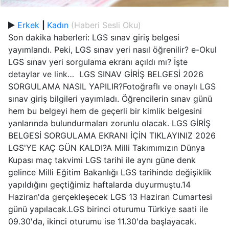
Erkek
|
Kadın
(Haberi Sesli Oku)
Son dakika haberleri: LGS sınav giriş belgesi
yayımlandı. Peki, LGS sınav yeri nasıl öğrenilir? e-Okul
LGS sınav yeri sorgulama ekranı açıldı mı? İşte
detaylar ve link… LGS SINAV GİRİŞ BELGESİ 2026
SORGULAMA NASIL YAPILIR?Fotoğraflı ve onaylı LGS
sınav giriş bilgileri yayımladı. Öğrencilerin sınav günü
hem bu belgeyi hem de geçerli bir kimlik belgesini
yanlarında bulundurmaları zorunlu olacak. LGS GİRİŞ
BELGESİ SORGULAMA EKRANI İÇİN TIKLAYINIZ 2026
LGS'YE KAÇ GÜN KALDI?A Milli Takımımızın Dünya
Kupası maç takvimi LGS tarihi ile aynı güne denk
gelince Milli Eğitim Bakanlığı LGS tarihinde değişiklik
yapıldığını geçtiğimiz haftalarda duyurmuştu.14
Haziran'da gerçekleşecek LGS 13 Haziran Cumartesi
günü yapılacak.LGS birinci oturumu Türkiye saati ile
09.30'da, ikinci oturumu ise 11.30'da başlayacak.