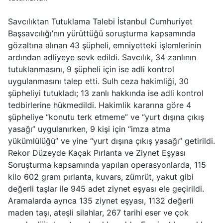
Savcılıktan Tutuklama Talebi İstanbul Cumhuriyet
Başsavcılığı’nın yürüttüğü soruşturma kapsamında
gözaltına alınan 43 şüpheli, emniyetteki işlemlerinin
ardından adliyeye sevk edildi. Savcılık, 34 zanlının
tutuklanmasını, 9 şüpheli için ise adli kontrol
uygulanmasını talep etti. Sulh ceza hakimliği, 30
şüpheliyi tutukladı; 13 zanlı hakkında ise adli kontrol
tedbirlerine hükmedildi. Hakimlik kararına göre 4
şüpheliye “konutu terk etmeme” ve “yurt dışına çıkış
yasağı” uygulanırken, 9 kişi için “imza atma
yükümlülüğü” ve yine “yurt dışına çıkış yasağı” getirildi.
Rekor Düzeyde Kaçak Pırlanta ve Ziynet Eşyası
Soruşturma kapsamında yapılan operasyonlarda, 115
kilo 602 gram pırlanta, kuvars, zümrüt, yakut gibi
değerli taşlar ile 945 adet ziynet eşyası ele geçirildi.
Aramalarda ayrıca 135 ziynet eşyası, 1132 değerli
maden taşı, ateşli silahlar, 267 tarihi eser ve çok