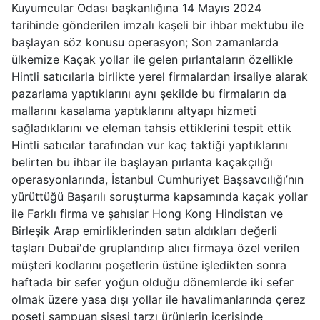
Kuyumcular Odası başkanlığına 14 Mayıs 2024
tarihinde gönderilen imzalı kaşeli bir ihbar mektubu ile
başlayan söz konusu operasyon; Son zamanlarda
ülkemize Kaçak yollar ile gelen pırlantaların özellikle
Hintli satıcılarla birlikte yerel firmalardan irsaliye alarak
pazarlama yaptıklarını aynı şekilde bu firmaların da
mallarını kasalama yaptıklarını altyapı hizmeti
sağladıklarını ve eleman tahsis ettiklerini tespit ettik
Hintli satıcılar tarafından vur kaç taktiği yaptıklarını
belirten bu ihbar ile başlayan pırlanta kaçakçılığı
operasyonlarında, İstanbul Cumhuriyet Başsavcılığı’nın
yürüttüğü Başarılı soruşturma kapsamında kaçak yollar
ile Farklı firma ve şahıslar Hong Kong Hindistan ve
Birleşik Arap emirliklerinden satın aldıkları değerli
taşları Dubai'de gruplandırıp alıcı firmaya özel verilen
müşteri kodlarını poşetlerin üstüne işledikten sonra
haftada bir sefer yoğun olduğu dönemlerde iki sefer
olmak üzere yasa dışı yollar ile havalimanlarında çerez
poşeti şampuan şişesi tarzı ürünlerin içerisinde