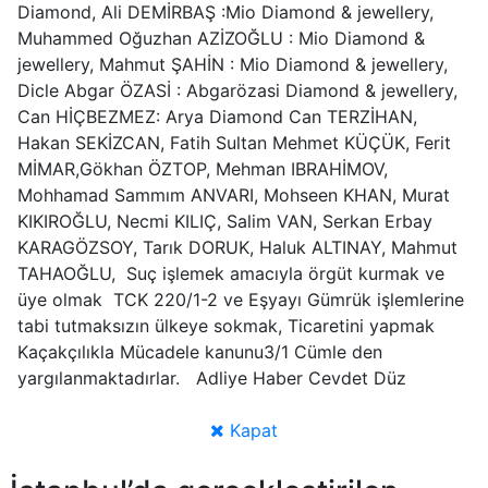
Diamond, Ali DEMİRBAŞ :Mio Diamond & jewellery,
Muhammed Oğuzhan AZİZOĞLU : Mio Diamond &
jewellery, Mahmut ŞAHİN : Mio Diamond & jewellery,
Dicle Abgar ÖZASİ : Abgarözasi Diamond & jewellery,
Can HİÇBEZMEZ: Arya Diamond Can TERZİHAN,
Hakan SEKİZCAN, Fatih Sultan Mehmet KÜÇÜK, Ferit
MİMAR,Gökhan ÖZTOP, Mehman IBRAHİMOV,
Mohhamad Sammım ANVARI, Mohseen KHAN, Murat
KIKIROĞLU, Necmi KILIÇ, Salim VAN, Serkan Erbay
KARAGÖZSOY, Tarık DORUK, Haluk ALTINAY, Mahmut
TAHAOĞLU, Suç işlemek amacıyla örgüt kurmak ve
üye olmak TCK 220/1-2 ve Eşyayı Gümrük işlemlerine
tabi tutmaksızın ülkeye sokmak, Ticaretini yapmak
Kaçakçılıkla Mücadele kanunu3/1 Cümle den
yargılanmaktadırlar. Adliye Haber Cevdet Düz
Kapat