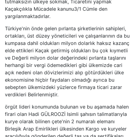
tutmaksızın ülkeye sokmak, Ticaretini yapmak
Kaçakçılıkla Mücadele kanunu3/1 Cümle den
yargılanmaktadırlar.
Türkiye'nin önde gelen pırlanta şirketlerinin sahipleri,
ortakları, üst düzey yöneticileri ve çalışanlarının da bu
kumpasa dahil oldukları milyon dolarlık haksız kazanç
elde ettikleri Kaçak getirmiş oldukları bu çok kıymetli
ve Değerli milyon dolar değerindeki pırlanta taşlarını
herhangi bir vergi ödemedikleri gibi ülkemizde cari
açık nedeni olan dövizlerimizi alıp götürdükleri ülke
ekonomisine hiçbir faydaları olmadığı ayrıca bu
sebepten ülkemizdeki yüzlerce firmaya ticari zarar
verdikleri Belirlenmiştir.
örgüt lideri konumunda bulunan ve bu aşamada halen
firari olan Hadi GÜLROOZİ Isimli şahısın talimatlarıyla
kurye olarak bilinen çete'nin 2 numaralı elemanı
Birleşik Arap Emirlikleri ülkesinden Kargo ve kuryeler
aracılığıyla gönderilen değerli taş ya da sertifikaları