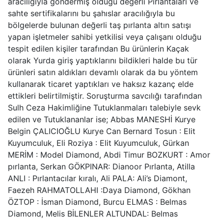
aracılığıyla göndermiş olduğu değerli Pırlantaları ve
sahte sertifikalarını bu şahıslar aracılığıyla bu
bölgelerde bulunan değerli taş pırlanta altın satışı
yapan işletmeler sahibi yetkilisi veya çalışanı olduğu
tespit edilen kişiler tarafından Bu ürünlerin Kaçak
olarak Yurda giriş yaptıklarını bildikleri halde bu tür
ürünleri satın aldıkları devamlı olarak da bu yöntem
kullanarak ticaret yaptıkları ve haksız kazanç elde
ettikleri belirtilmiştir. Soruşturma savcılığı tarafından
Sulh Ceza Hakimliğine Tutuklanmaları talebiyle sevk
edilen ve Tutuklananlar ise; Abbas MANESHİ Kurye
Belgin ÇALICIOĞLU Kurye Can Bernard Tosun : Elit
Kuyumculuk, Eli Roziya : Elit Kuyumculuk, Gürkan
MERİM : Model Diamond, Abdi Timur BOZKURT : Amor
pırlanta, Serkan GÖKPINAR: Dianoor Pırlanta, Atilla
ANLI : Pırlantacılar kıralı, Ali PALA: Ali’s Diamont,
Faezeh RAHMATOLLAHI :Daya Diamond, Gökhan
ÖZTOP : İsman Diamond, Burcu ELMAS : Belmas
Diamond, Melis BİLENLER ALTUNDAL: Belmas