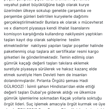
veyahut paket büyüklüğüne bağlı olarak kurye
üzerinden ülkeye sokulup genelde çarşamba ve
perşembe günleri belirtilen kuryelerle dağıtımı
gerçekleştirilmektedir Bunlara ek olarak x mücevherat
ve x diamont piyasaya kendi ithalat lisanslarını
komisyon karşılığında kullandırıp nakliyesini yaptıkları
taşları kayıt dışı olarak sahiplerine teslim
etmektedirler nakliyesi yapılan taşlar poşetler halinde
paketlenmiş olup taşlara ait sertifikalar resmi kargo
şirketleri ile gönderilmektedir. Temin edilmiş olan
gümrük kaçağı değerli taşları takılara eklemek
suretiyle piyasaya sürülerek ve haksız kazanç elde
etmek suretiyle Hem Devleti hem de insanları
dolandırmışlardır. Pırlanta Örgütü şeması Hadi
GÜLROOZİ : İsimli şahsın Hindistan'dan elde ettiği
değerli taşları Dubai'ye giderek aldığı ve ülkemize
gümrük işlemlerine sokmadan Kaçak yollarla soktuğu
örgüt lideri. Suç işlemek amacıyla örgüt kurmak ve üye