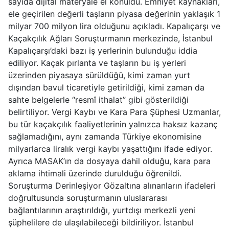
sayıda dijital materyale el konuldu. Emniyet kaynakları,
ele geçirilen değerli taşların piyasa değerinin yaklaşık 1
milyar 700 milyon lira olduğunu açıkladı. Kapalıçarşı ve
Kaçakçılık Ağları Soruşturmanın merkezinde, İstanbul
Kapalıçarşı’daki bazı iş yerlerinin bulunduğu iddia
ediliyor. Kaçak pırlanta ve taşların bu iş yerleri
üzerinden piyasaya sürüldüğü, kimi zaman yurt
dışından bavul ticaretiyle getirildiği, kimi zaman da
sahte belgelerle “resmî ithalat” gibi gösterildiği
belirtiliyor. Vergi Kaybı ve Kara Para Şüphesi Uzmanlar,
bu tür kaçakçılık faaliyetlerinin yalnızca haksız kazanç
sağlamadığını, aynı zamanda Türkiye ekonomisine
milyarlarca liralık vergi kaybı yaşattığını ifade ediyor.
Ayrıca MASAK’ın da dosyaya dahil olduğu, kara para
aklama ihtimali üzerinde durulduğu öğrenildi.
Soruşturma Derinleşiyor Gözaltına alınanların ifadeleri
doğrultusunda soruşturmanın uluslararası
bağlantılarının araştırıldığı, yurtdışı merkezli yeni
şüphelilere de ulaşılabileceği bildiriliyor. İstanbul