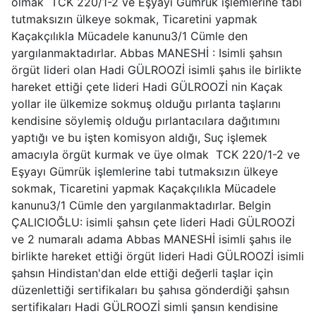
olmak TCK 220/1-2 ve Eşyayı Gümrük işlemlerine tabi
tutmaksızın ülkeye sokmak, Ticaretini yapmak
Kaçakçılıkla Mücadele kanunu3/1 Cümle den
yargılanmaktadırlar. Abbas MANESHİ : Isimli şahsın
örgüt lideri olan Hadi GÜLROOZİ isimli şahıs ile birlikte
hareket ettiği çete lideri Hadi GÜLROOZİ nin Kaçak
yollar ile ülkemize sokmuş olduğu pırlanta taşlarını
kendisine söylemiş olduğu pırlantacılara dağıtımını
yaptığı ve bu işten komisyon aldığı, Suç işlemek
amacıyla örgüt kurmak ve üye olmak TCK 220/1-2 ve
Eşyayı Gümrük işlemlerine tabi tutmaksızın ülkeye
sokmak, Ticaretini yapmak Kaçakçılıkla Mücadele
kanunu3/1 Cümle den yargılanmaktadırlar. Belgin
ÇALICIOĞLU: isimli şahsın çete lideri Hadi GÜLROOZİ
ve 2 numaralı adama Abbas MANESHİ isimli şahıs ile
birlikte hareket ettiği örgüt lideri Hadi GÜLROOZİ isimli
şahsın Hindistan'dan elde ettiği değerli taşlar için
düzenlettiği sertifikaları bu şahısa gönderdiği şahsın
sertifikaları Hadi GÜLROOZİ simli şansın kendisine