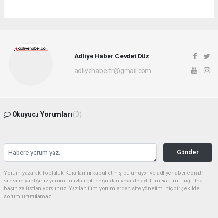
Adliye Haber Cevdet Düz
adliyehabertr@gmail.com
Okuyucu Yorumları
(0)
Gönder
Yorum yazarak Topluluk Kuralları’nı kabul etmiş bulunuyor ve adliyehaber.com.tr
sitesine yaptığınız yorumunuzla ilgili doğrudan veya dolaylı tüm sorumluluğu tek
başınıza üstleniyorsunuz. Yazılan tüm yorumlardan site yönetimi hiçbir şekilde
sorumlu tutulamaz.