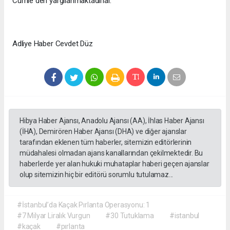
Cümle den yargılanmaktadırlar.
Adliye Haber Cevdet Düz
Hibya Haber Ajansı, Anadolu Ajansı (AA), İhlas Haber Ajansı
(İHA), Demirören Haber Ajansı (DHA) ve diğer ajanslar
tarafından eklenen tüm haberler, sitemizin editörlerinin
müdahalesi olmadan ajans kanallarından çekilmektedir. Bu
haberlerde yer alan hukuki muhataplar haberi geçen ajanslar
olup sitemizin hiç bir editörü sorumlu tutulamaz...
#İstanbul’da Kaçak Pırlanta Operasyonu: 1
#7 Milyar Liralık Vurgun
#30 Tutuklama
#istanbul
#kaçak
#pırlanta