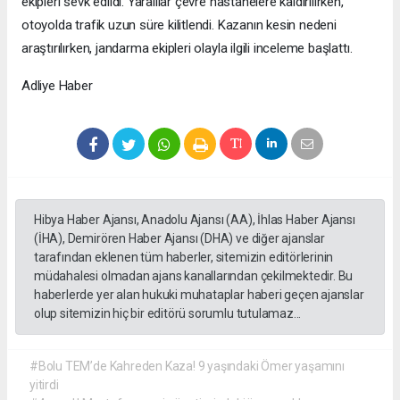
ekipleri sevk edildi. Yaralılar çevre hastanelere kaldırılırken,
otoyolda trafik uzun süre kilitlendi. Kazanın kesin nedeni
araştırılırken, jandarma ekipleri olayla ilgili inceleme başlattı.
Adliye Haber
Hibya Haber Ajansı, Anadolu Ajansı (AA), İhlas Haber Ajansı
(İHA), Demirören Haber Ajansı (DHA) ve diğer ajanslar
tarafından eklenen tüm haberler, sitemizin editörlerinin
müdahalesi olmadan ajans kanallarından çekilmektedir. Bu
haberlerde yer alan hukuki muhataplar haberi geçen ajanslar
olup sitemizin hiç bir editörü sorumlu tutulamaz...
#Bolu TEM’de Kahreden Kaza! 9 yaşındaki Ömer yaşamını
yitirdi