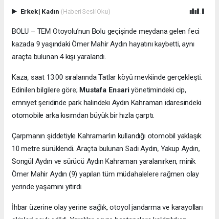
Erkek
|
Kadın
(Haberi Sesli Oku)
BOLU – TEM Otoyolu’nun Bolu geçişinde meydana gelen feci
kazada 9 yaşındaki Ömer Mahir Aydın hayatını kaybetti, aynı
araçta bulunan 4 kişi yaralandı.
Kaza, saat 13.00 sıralarında Tatlar köyü mevkiinde gerçekleşti.
Edinilen bilgilere göre;
Mustafa Ensari
yönetimindeki cip,
emniyet şeridinde park halindeki Aydın Kahraman idaresindeki
otomobile arka kısımdan büyük bir hızla çarptı.
Çarpmanın şiddetiyle Kahraman’ın kullandığı otomobil yaklaşık
10 metre sürüklendi. Araçta bulunan Sadi Aydın, Yakup Aydın,
Songül Aydın ve sürücü Aydın Kahraman yaralanırken, minik
Ömer Mahir Aydın (9) yapılan tüm müdahalelere rağmen olay
yerinde yaşamını yitirdi.
İhbar üzerine olay yerine sağlık, otoyol jandarma ve karayolları