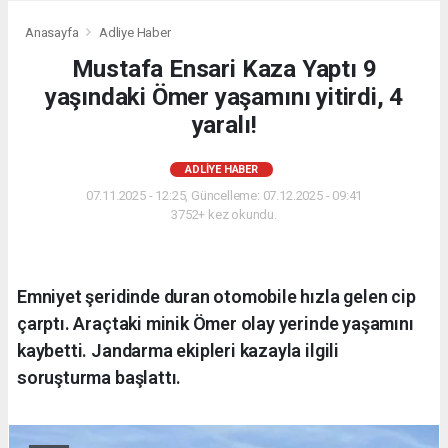
Anasayfa
Adliye Haber
Mustafa Ensari Kaza Yaptı 9
yaşındaki Ömer yaşamını yitirdi, 4
yaralı!
ADLIYE HABER
07.11.2025 - 12:25, Güncelleme: 07.12.2025 - 09:41
3752+ kez okundu.
Emniyet şeridinde duran otomobile hızla gelen cip
çarptı. Araçtaki minik Ömer olay yerinde yaşamını
kaybetti. Jandarma ekipleri kazayla ilgili
soruşturma başlattı.