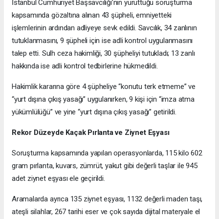
İstanbul Cumhuriyet Başsavcılığı’nın yürüttüğü soruşturma
kapsamında gözaltına alınan 43 şüpheli, emniyetteki
işlemlerinin ardından adliyeye sevk edildi. Savcılık, 34 zanlının
tutuklanmasını, 9 şüpheli için ise adli kontrol uygulanmasını
talep etti. Sulh ceza hakimliği, 30 şüpheliyi tutukladı; 13 zanlı
hakkında ise adli kontrol tedbirlerine hükmedildi.
Hakimlik kararına göre 4 şüpheliye “konutu terk etmeme” ve
“yurt dışına çıkış yasağı” uygulanırken, 9 kişi için “imza atma
yükümlülüğü” ve yine “yurt dışına çıkış yasağı” getirildi.
Rekor Düzeyde Kaçak Pırlanta ve Ziynet Eşyası
Soruşturma kapsamında yapılan operasyonlarda, 115 kilo 602
gram pırlanta, kuvars, zümrüt, yakut gibi değerli taşlar ile 945
adet ziynet eşyası ele geçirildi.
Aramalarda ayrıca 135 ziynet eşyası, 1132 değerli maden taşı,
ateşli silahlar, 267 tarihi eser ve çok sayıda dijital materyale el