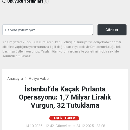
Okuyucu Yorumları
(0)
Gönder
Yorum yazarak Topluluk Kuralları’nı kabul etmiş bulunuyor ve adliyehaber.com.tr
sitesine yaptığınız yorumunuzla ilgili doğrudan veya dolaylı tüm sorumluluğu tek
başınıza üstleniyorsunuz. Yazılan tüm yorumlardan site yönetimi hiçbir şekilde
sorumlu tutulamaz.
Anasayfa
Adliye Haber
İstanbul’da Kaçak Pırlanta
Operasyonu: 1,7 Milyar Liralık
Vurgun, 32 Tutuklama
ADLIYE HABER
14.10.2025 - 12:42, Güncelleme: 24.12.2025 - 23:08