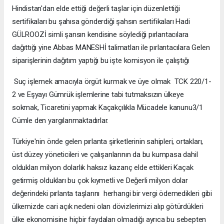
Hindistan'dan elde ettiği değerli taşlar için düzenlettiği
sertifikaları bu şahısa gönderdiği şahsın sertifikaları Hadi
GÜLROOZİ simli şansın kendisine söylediği pırlantacılara
dağıttığı yine Abbas MANESHİ talimatları ile pırlantacılara Gelen
siparişlerinin dağıtım yaptığı bu işte komisyon ile çalıştığı
Suç işlemek amacıyla örgüt kurmak ve üye olmak TCK 220/1-
2 ve Eşyayı Gümrük işlemlerine tabi tutmaksızın ülkeye
sokmak, Ticaretini yapmak Kaçakçılıkla Mücadele kanunu3/1
Cümle den yargılanmaktadırlar.
Türkiye'nin önde gelen pırlanta şirketlerinin sahipleri, ortakları,
üst düzey yöneticileri ve çalışanlarının da bu kumpasa dahil
oldukları milyon dolarlık haksız kazanç elde ettikleri Kaçak
getirmiş oldukları bu çok kıymetli ve Değerli milyon dolar
değerindeki pırlanta taşlarını herhangi bir vergi ödemedikleri gibi
ülkemizde cari açık nedeni olan dövizlerimizi alıp götürdükleri
ülke ekonomisine hiçbir faydaları olmadığı ayrıca bu sebepten