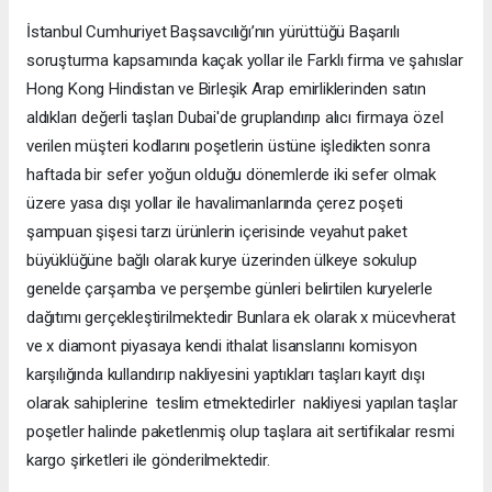
İstanbul Cumhuriyet Başsavcılığı’nın yürüttüğü Başarılı
soruşturma kapsamında kaçak yollar ile Farklı firma ve şahıslar
Hong Kong Hindistan ve Birleşik Arap emirliklerinden satın
aldıkları değerli taşları Dubai'de gruplandırıp alıcı firmaya özel
verilen müşteri kodlarını poşetlerin üstüne işledikten sonra
haftada bir sefer yoğun olduğu dönemlerde iki sefer olmak
üzere yasa dışı yollar ile havalimanlarında çerez poşeti
şampuan şişesi tarzı ürünlerin içerisinde veyahut paket
büyüklüğüne bağlı olarak kurye üzerinden ülkeye sokulup
genelde çarşamba ve perşembe günleri belirtilen kuryelerle
dağıtımı gerçekleştirilmektedir Bunlara ek olarak x mücevherat
ve x diamont piyasaya kendi ithalat lisanslarını komisyon
karşılığında kullandırıp nakliyesini yaptıkları taşları kayıt dışı
olarak sahiplerine teslim etmektedirler nakliyesi yapılan taşlar
poşetler halinde paketlenmiş olup taşlara ait sertifikalar resmi
kargo şirketleri ile gönderilmektedir.