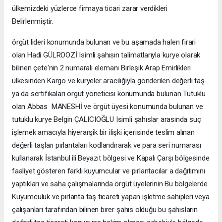
ülkemizdeki yüzlerce firmaya ticari zarar verdikleri
Belirlenmiştir.
örgüt lideri konumunda bulunan ve bu aşamada halen firari
olan Hadi GÜLROOZİ Isimli şahısın talimatlarıyla kurye olarak
bilinen çete'nin 2 numaralı elemanı Birleşik Arap Emirlikleri
ülkesinden Kargo ve kuryeler aracılığıyla gönderilen değerli taş
ya da sertifikaları örgüt yöneticisi konumunda bulunan Tutuklu
olan Abbas MANESHİ ve örgüt üyesi konumunda bulunan ve
tutuklu kurye Belgin ÇALICIOĞLU Isimli şahıslar arasında suç
işlemek amacıyla hiyerarşik bir ilişki içerisinde teslim alınan
değerli taşları pırlantaları kodlandırarak ve para seri numarası
kullanarak İstanbul ili Beyazıt bölgesi ve Kapalı Çarşı bölgesinde
faaliyet gösteren farklı kuyumcular ve pırlantacılar a dağıtımını
yaptıkları ve saha çalışmalarında örgüt üyelerinin Bu bölgelerde
Kuyumculuk ve pırlanta taş ticareti yapan işletme sahipleri veya
çalışanları tarafından bilinen birer şahıs olduğu bu şahısların