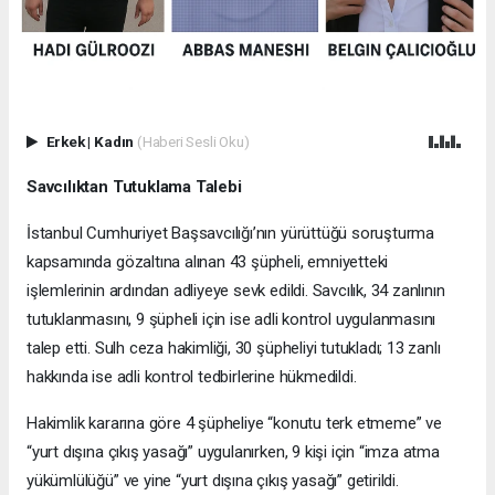
Erkek
|
Kadın
(Haberi Sesli Oku)
Savcılıktan Tutuklama Talebi
İstanbul Cumhuriyet Başsavcılığı’nın yürüttüğü soruşturma
kapsamında gözaltına alınan 43 şüpheli, emniyetteki
işlemlerinin ardından adliyeye sevk edildi. Savcılık, 34 zanlının
tutuklanmasını, 9 şüpheli için ise adli kontrol uygulanmasını
talep etti. Sulh ceza hakimliği, 30 şüpheliyi tutukladı; 13 zanlı
hakkında ise adli kontrol tedbirlerine hükmedildi.
Hakimlik kararına göre 4 şüpheliye “konutu terk etmeme” ve
“yurt dışına çıkış yasağı” uygulanırken, 9 kişi için “imza atma
yükümlülüğü” ve yine “yurt dışına çıkış yasağı” getirildi.