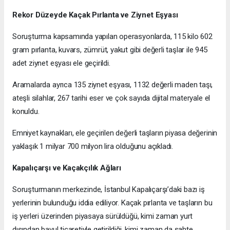
Rekor Düzeyde Kaçak Pırlanta ve Ziynet Eşyası
Soruşturma kapsamında yapılan operasyonlarda, 115 kilo 602
gram pırlanta, kuvars, zümrüt, yakut gibi değerli taşlar ile 945
adet ziynet eşyası ele geçirildi.
Aramalarda ayrıca 135 ziynet eşyası, 1132 değerli maden taşı,
ateşli silahlar, 267 tarihi eser ve çok sayıda dijital materyale el
konuldu.
Emniyet kaynakları, ele geçirilen değerli taşların piyasa değerinin
yaklaşık 1 milyar 700 milyon lira olduğunu açıkladı.
Kapalıçarşı ve Kaçakçılık Ağları
Soruşturmanın merkezinde, İstanbul Kapalıçarşı’daki bazı iş
yerlerinin bulunduğu iddia ediliyor. Kaçak pırlanta ve taşların bu
iş yerleri üzerinden piyasaya sürüldüğü, kimi zaman yurt
dışından bavul ticaretiyle getirildiği, kimi zaman da sahte