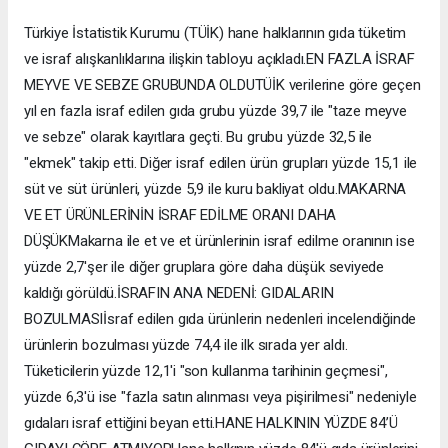
Türkiye İstatistik Kurumu (TÜİK) hane halklarının gıda tüketim
ve israf alışkanlıklarına ilişkin tabloyu açıkladı.EN FAZLA İSRAF
MEYVE VE SEBZE GRUBUNDA OLDUTÜİK verilerine göre geçen
yıl en fazla israf edilen gıda grubu yüzde 39,7 ile "taze meyve
ve sebze" olarak kayıtlara geçti. Bu grubu yüzde 32,5 ile
"ekmek" takip etti. Diğer israf edilen ürün grupları yüzde 15,1 ile
süt ve süt ürünleri, yüzde 5,9 ile kuru bakliyat oldu.MAKARNA
VE ET ÜRÜNLERİNİN İSRAF EDİLME ORANI DAHA
DÜŞÜKMakarna ile et ve et ürünlerinin israf edilme oranının ise
yüzde 2,7'şer ile diğer gruplara göre daha düşük seviyede
kaldığı görüldü.İSRAFIN ANA NEDENİ: GIDALARIN
BOZULMASIİsraf edilen gıda ürünlerin nedenleri incelendiğinde
ürünlerin bozulması yüzde 74,4 ile ilk sırada yer aldı.
Tüketicilerin yüzde 12,1'i "son kullanma tarihinin geçmesi",
yüzde 6,3'ü ise "fazla satın alınması veya pişirilmesi" nedeniyle
gıdaları israf ettiğini beyan etti.HANE HALKININ YÜZDE 84’Ü