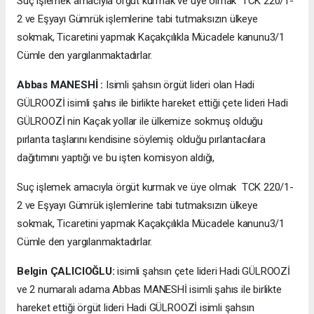
Suç işlemek amacıyla örgüt kurmak ve üye olmak TCK 220/1-
2 ve Eşyayı Gümrük işlemlerine tabi tutmaksızın ülkeye
sokmak, Ticaretini yapmak Kaçakçılıkla Mücadele kanunu3/1
Cümle den yargılanmaktadırlar.
Abbas MANESHİ :
Isimli şahsın örgüt lideri olan Hadi
GÜLROOZİ isimli şahıs ile birlikte hareket ettiği çete lideri Hadi
GÜLROOZİ nin Kaçak yollar ile ülkemize sokmuş olduğu
pırlanta taşlarını kendisine söylemiş olduğu pırlantacılara
dağıtımını yaptığı ve bu işten komisyon aldığı,
Suç işlemek amacıyla örgüt kurmak ve üye olmak TCK 220/1-
2 ve Eşyayı Gümrük işlemlerine tabi tutmaksızın ülkeye
sokmak, Ticaretini yapmak Kaçakçılıkla Mücadele kanunu3/1
Cümle den yargılanmaktadırlar.
Belgin ÇALICIOĞLU:
isimli şahsın çete lideri Hadi GÜLROOZİ
ve 2 numaralı adama Abbas MANESHİ isimli şahıs ile birlikte
hareket ettiği örgüt lideri Hadi GÜLROOZİ isimli şahsın