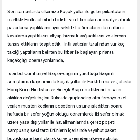
Son zamanlarda ülkemize Kaçak yollar ile gelen pırlantaların
özellikle Hintli satıcılarla birlikte yerel firmalardan irsaliye alarak
pazarlama yaptıklarını aynı şekilde bu firmaların da mallarını
kasalama yaptıklarını altyapı hizmeti sağladıklarını ve eleman
tahsis ettiklerini tespit ettik Hintli satıcılar tarafından vur kaç
taktiği yaptıklarını belirten bu ihbar ile başlayan pırlanta
kaçakçılığı operasyonlarında,
İstanbul Cumhuriyet Başsavcılığı’nın yürüttüğü Başarılı
soruşturma kapsamında kaçak yollar ile Farklı firma ve şahıslar
Hong Kong Hindistan ve Birleşik Arap emirliklerinden satın
aldıkları değerli taşları Dubai'de gruplandırıp alıcı firmaya özel
verilen müşteri kodlarını poşetlerin üstüne işledikten sonra
haftada bir sefer yoğun olduğu dönemlerde iki sefer olmak
üzere yasa dışı yollar ile havalimanlarında çerez poşeti
şampuan şişesi tarzı ürünlerin içerisinde veyahut paket
büyüklüğüne bağlı olarak kurye üzerinden ülkeye sokulup