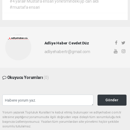
#4 yaralı! Mustafa ensari yönetimindeki jip can aldı
#mustafa ensari
Adliye Haber Cevdet Düz
adliyehabertr@gmail.com
Okuyucu Yorumları
(0)
Gönder
Yorum yazarak Topluluk Kuralları’nı kabul etmiş bulunuyor ve adliyehaber.com.tr
sitesine yaptığınız yorumunuzla ilgili doğrudan veya dolaylı tüm sorumluluğu tek
başınıza üstleniyorsunuz. Yazılan tüm yorumlardan site yönetimi hiçbir şekilde
sorumlu tutulamaz.