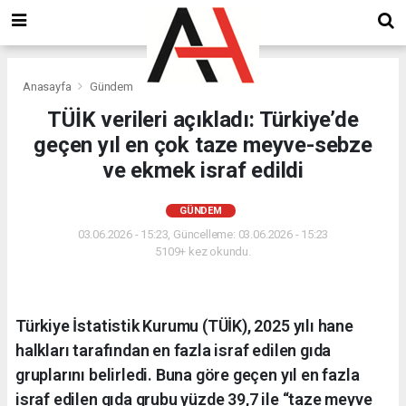
Anasayfa
Gündem
TÜİK verileri açıkladı: Türkiye’de
geçen yıl en çok taze meyve-sebze
ve ekmek israf edildi
GÜNDEM
03.06.2026 - 15:23, Güncelleme: 03.06.2026 - 15:23
5109+ kez okundu.
Türkiye İstatistik Kurumu (TÜİK), 2025 yılı hane
halkları tarafından en fazla israf edilen gıda
gruplarını belirledi. Buna göre geçen yıl en fazla
israf edilen gıda grubu yüzde 39,7 ile “taze meyve