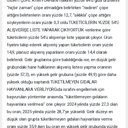
GIDAYI ÇÖPE ATMIYORHane halkının yüzde 84'ü gıda ürünlerini
"hiçbir zaman" çöpe atmadığını belirtirken "nadiren" çöpe
attığını belirtenlerin oranı yüzde 12,7, "sıklıkla" çöpe attığını
söyleyenlerin oranı yüzde 0,3 oldu.TÜKETİCİLERİN YÜZDE 54’Ü
ALIŞVERİŞE LİSTE YAPARAK ÇIKIYORTÜİK verilerine göre
tüketicilerin yüzde 54’ü alışverişe liste yaparak çıkıyor. Ürün
fiyatını takip ederek alışveriş yapan tüketicilerin oranı yüzde
14,9, plansız alışveriş yapanların oranı yüzde 14,4 olarak
belirlendi. Gelir gruplarına göre bakıldığında ise, en düşük gelir
grubundaki hane halklarının alışveriş listesi yapma oranının
(yüzde 57,3), en yüksek gelir grubuna (yüzde 49,9) göre daha
yüksek olduğu saptandı.TÜKETİLMEYEN GIDALAR
HAYVANLARA VERİLİYORGıda israfını engellemek için
başvurulan yöntemler arasında, "tüketilemeyen gıdaların
hayvanlara verilmesi" öne çıkıyor. 2024 yılında yüzde 27,3 olan
bu oran, 2025 yılında yüzde 28,7'ye yükseldi. Gelir düzeyi en
düşük olan grupta tüketilemeyen gıdaları hayvanlara verme
oranı yüzde 35,9 iken bu oran en yüksek gelir grubunda yüzde