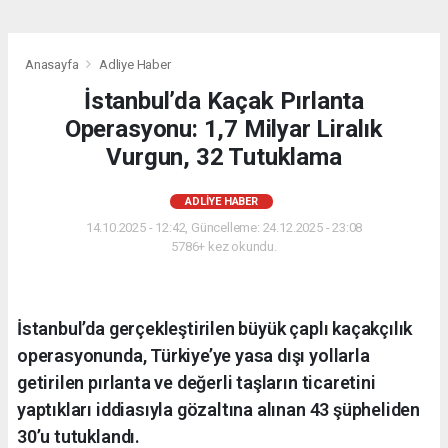
Anasayfa
Adliye Haber
İstanbul’da Kaçak Pırlanta
Operasyonu: 1,7 Milyar Liralık
Vurgun, 32 Tutuklama
ADLIYE HABER
14.10.2025 - 12:42, Güncelleme: 24.12.2025 - 23:08
5786+ kez okundu.
İstanbul’da gerçekleştirilen büyük çaplı kaçakçılık
operasyonunda, Türkiye’ye yasa dışı yollarla
getirilen pırlanta ve değerli taşların ticaretini
yaptıkları iddiasıyla gözaltına alınan 43 şüpheliden
30’u tutuklandı.