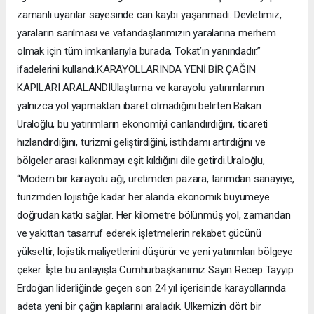
zamanlı uyarılar sayesinde can kaybı yaşanmadı. Devletimiz,
yaraların sarılması ve vatandaşlarımızın yaralarına merhem
olmak için tüm imkanlarıyla burada, Tokat’ın yanındadır.”
ifadelerini kullandı.KARAYOLLARINDA YENİ BİR ÇAĞIN
KAPILARI ARALANDIUlaştırma ve karayolu yatırımlarının
yalnızca yol yapmaktan ibaret olmadığını belirten Bakan
Uraloğlu, bu yatırımların ekonomiyi canlandırdığını, ticareti
hızlandırdığını, turizmi geliştirdiğini, istihdamı artırdığını ve
bölgeler arası kalkınmayı eşit kıldığını dile getirdi.Uraloğlu,
“Modern bir karayolu ağı, üretimden pazara, tarımdan sanayiye,
turizmden lojistiğe kadar her alanda ekonomik büyümeye
doğrudan katkı sağlar. Her kilometre bölünmüş yol, zamandan
ve yakıttan tasarruf ederek işletmelerin rekabet gücünü
yükseltir, lojistik maliyetlerini düşürür ve yeni yatırımları bölgeye
çeker. İşte bu anlayışla Cumhurbaşkanımız Sayın Recep Tayyip
Erdoğan liderliğinde geçen son 24 yıl içerisinde karayollarında
adeta yeni bir çağın kapılarını araladık. Ülkemizin dört bir