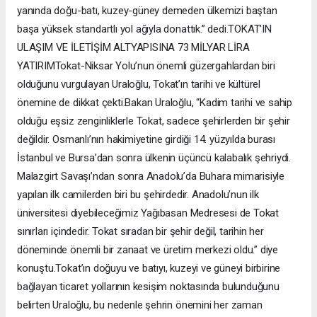
yanında doğu-batı, kuzey-güney demeden ülkemizi baştan
başa yüksek standartlı yol ağıyla donattık.” dedi.TOKAT’IN
ULAŞIM VE İLETİŞİM ALTYAPISINA 73 MİLYAR LİRA
YATIRIMTokat-Niksar Yolu’nun önemli güzergahlardan biri
olduğunu vurgulayan Uraloğlu, Tokat’ın tarihi ve kültürel
önemine de dikkat çekti.Bakan Uraloğlu, “Kadim tarihi ve sahip
olduğu eşsiz zenginliklerle Tokat, sadece şehirlerden bir şehir
değildir. Osmanlı’nın hakimiyetine girdiği 14. yüzyılda burası
İstanbul ve Bursa’dan sonra ülkenin üçüncü kalabalık şehriydi.
Malazgirt Savaşı’ndan sonra Anadolu’da Buhara mimarisiyle
yapılan ilk camilerden biri bu şehirdedir. Anadolu’nun ilk
üniversitesi diyebileceğimiz Yağıbasan Medresesi de Tokat
sınırları içindedir. Tokat sıradan bir şehir değil, tarihin her
döneminde önemli bir zanaat ve üretim merkezi oldu.” diye
konuştu.Tokat’ın doğuyu ve batıyı, kuzeyi ve güneyi birbirine
bağlayan ticaret yollarının kesişim noktasında bulunduğunu
belirten Uraloğlu, bu nedenle şehrin önemini her zaman