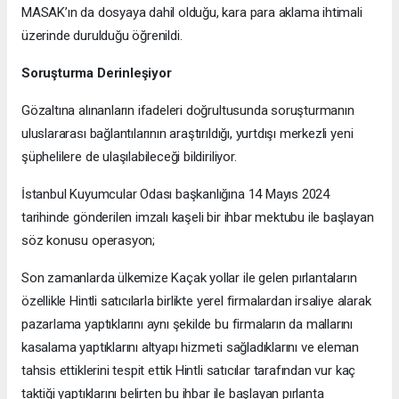
MASAK’ın da dosyaya dahil olduğu, kara para aklama ihtimali
üzerinde durulduğu öğrenildi.
Soruşturma Derinleşiyor
Gözaltına alınanların ifadeleri doğrultusunda soruşturmanın
uluslararası bağlantılarının araştırıldığı, yurtdışı merkezli yeni
şüphelilere de ulaşılabileceği bildiriliyor.
İstanbul Kuyumcular Odası başkanlığına 14 Mayıs 2024
tarihinde gönderilen imzalı kaşeli bir ihbar mektubu ile başlayan
söz konusu operasyon;
Son zamanlarda ülkemize Kaçak yollar ile gelen pırlantaların
özellikle Hintli satıcılarla birlikte yerel firmalardan irsaliye alarak
pazarlama yaptıklarını aynı şekilde bu firmaların da mallarını
kasalama yaptıklarını altyapı hizmeti sağladıklarını ve eleman
tahsis ettiklerini tespit ettik Hintli satıcılar tarafından vur kaç
taktiği yaptıklarını belirten bu ihbar ile başlayan pırlanta