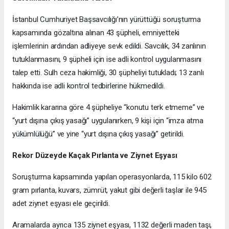
İstanbul Cumhuriyet Başsavcılığı’nın yürüttüğü soruşturma
kapsamında gözaltına alınan 43 şüpheli, emniyetteki
işlemlerinin ardından adliyeye sevk edildi. Savcılık, 34 zanlının
tutuklanmasını, 9 şüpheli için ise adli kontrol uygulanmasını
talep etti. Sulh ceza hakimliği, 30 şüpheliyi tutukladı; 13 zanlı
hakkında ise adli kontrol tedbirlerine hükmedildi.
Hakimlik kararına göre 4 şüpheliye “konutu terk etmeme” ve
“yurt dışına çıkış yasağı” uygulanırken, 9 kişi için “imza atma
yükümlülüğü” ve yine “yurt dışına çıkış yasağı” getirildi.
Rekor Düzeyde Kaçak Pırlanta ve Ziynet Eşyası
Soruşturma kapsamında yapılan operasyonlarda, 115 kilo 602
gram pırlanta, kuvars, zümrüt, yakut gibi değerli taşlar ile 945
adet ziynet eşyası ele geçirildi.
Aramalarda ayrıca 135 ziynet eşyası, 1132 değerli maden taşı,