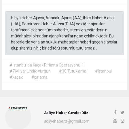
Hibya Haber Ajansı, Anadolu Ajansı (AA), İhlas Haber Ajansı
(İHA), Demirören Haber Ajansı (DHA) ve diğer ajanslar
tarafından eklenen tüm haberler, sitemizin editörlerinin
müdahalesi olmadan ajans kanallarından çekilmektedir. Bu
haberlerde yer alan hukuki muhataplar haberi geçen ajanslar
olup sitemizin hiç bir editörü sorumlu tutulamaz...
#İstanbul’da Kaçak Pırlanta Operasyonu: 1
#7 Milyar Liralık Vurgun
#30 Tutuklama
#istanbul
#kaçak
#pırlanta
Adliye Haber Cevdet Düz
adliyehabertr@gmail.com