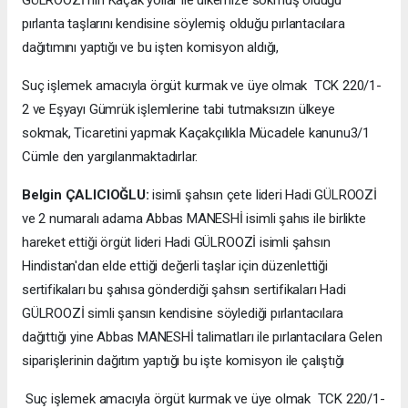
GÜLROOZİ nin Kaçak yollar ile ülkemize sokmuş olduğu
pırlanta taşlarını kendisine söylemiş olduğu pırlantacılara
dağıtımını yaptığı ve bu işten komisyon aldığı,
Suç işlemek amacıyla örgüt kurmak ve üye olmak TCK 220/1-
2 ve Eşyayı Gümrük işlemlerine tabi tutmaksızın ülkeye
sokmak, Ticaretini yapmak Kaçakçılıkla Mücadele kanunu3/1
Cümle den yargılanmaktadırlar.
Belgin ÇALICIOĞLU:
isimli şahsın çete lideri Hadi GÜLROOZİ
ve 2 numaralı adama Abbas MANESHİ isimli şahıs ile birlikte
hareket ettiği örgüt lideri Hadi GÜLROOZİ isimli şahsın
Hindistan'dan elde ettiği değerli taşlar için düzenlettiği
sertifikaları bu şahısa gönderdiği şahsın sertifikaları Hadi
GÜLROOZİ simli şansın kendisine söylediği pırlantacılara
dağıttığı yine Abbas MANESHİ talimatları ile pırlantacılara Gelen
siparişlerinin dağıtım yaptığı bu işte komisyon ile çalıştığı
Suç işlemek amacıyla örgüt kurmak ve üye olmak TCK 220/1-