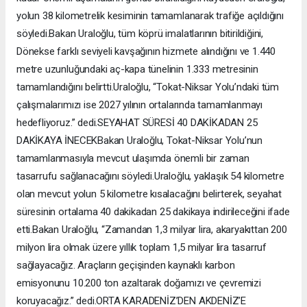
yolun 38 kilometrelik kesiminin tamamlanarak trafiğe açıldığını
söyledi.Bakan Uraloğlu, tüm köprü imalatlarının bitirildiğini,
Dönekse farklı seviyeli kavşağının hizmete alındığını ve 1.440
metre uzunluğundaki aç-kapa tünelinin 1.333 metresinin
tamamlandığını belirtti.Uraloğlu, “Tokat-Niksar Yolu’ndaki tüm
çalışmalarımızı ise 2027 yılının ortalarında tamamlanmayı
hedefliyoruz.” dedi.SEYAHAT SÜRESİ 40 DAKİKADAN 25
DAKİKAYA İNECEKBakan Uraloğlu, Tokat-Niksar Yolu’nun
tamamlanmasıyla mevcut ulaşımda önemli bir zaman
tasarrufu sağlanacağını söyledi.Uraloğlu, yaklaşık 54 kilometre
olan mevcut yolun 5 kilometre kısalacağını belirterek, seyahat
süresinin ortalama 40 dakikadan 25 dakikaya indirileceğini ifade
etti.Bakan Uraloğlu, “Zamandan 1,3 milyar lira, akaryakıttan 200
milyon lira olmak üzere yıllık toplam 1,5 milyar lira tasarruf
sağlayacağız. Araçların geçişinden kaynaklı karbon
emisyonunu 10.200 ton azaltarak doğamızı ve çevremizi
koruyacağız.” dedi.ORTA KARADENİZ’DEN AKDENİZ’E