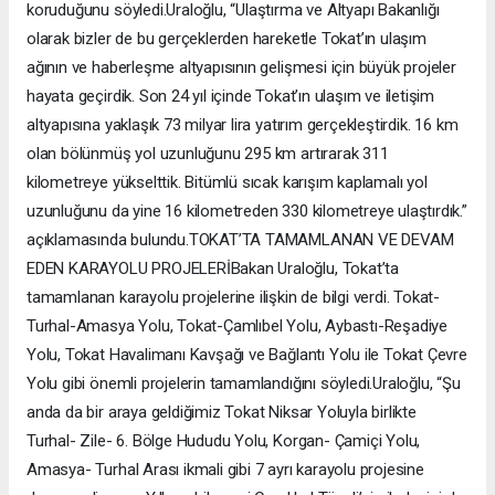
koruduğunu söyledi.Uraloğlu, “Ulaştırma ve Altyapı Bakanlığı
olarak bizler de bu gerçeklerden hareketle Tokat’ın ulaşım
ağının ve haberleşme altyapısının gelişmesi için büyük projeler
hayata geçirdik. Son 24 yıl içinde Tokat’ın ulaşım ve iletişim
altyapısına yaklaşık 73 milyar lira yatırım gerçekleştirdik. 16 km
olan bölünmüş yol uzunluğunu 295 km artırarak 311
kilometreye yükselttik. Bitümlü sıcak karışım kaplamalı yol
uzunluğunu da yine 16 kilometreden 330 kilometreye ulaştırdık.”
açıklamasında bulundu.TOKAT’TA TAMAMLANAN VE DEVAM
EDEN KARAYOLU PROJELERİBakan Uraloğlu, Tokat’ta
tamamlanan karayolu projelerine ilişkin de bilgi verdi. Tokat-
Turhal-Amasya Yolu, Tokat-Çamlıbel Yolu, Aybastı-Reşadiye
Yolu, Tokat Havalimanı Kavşağı ve Bağlantı Yolu ile Tokat Çevre
Yolu gibi önemli projelerin tamamlandığını söyledi.Uraloğlu, “Şu
anda da bir araya geldiğimiz Tokat Niksar Yoluyla birlikte
Turhal- Zile- 6. Bölge Hududu Yolu, Korgan- Çamiçi Yolu,
Amasya- Turhal Arası ikmali gibi 7 ayrı karayolu projesine