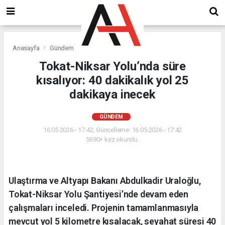
Anasayfa
Gündem
Tokat-Niksar Yolu’nda süre
kısalıyor: 40 dakikalık yol 25
dakikaya inecek
GÜNDEM
16.05.2026 - 17:42, Güncelleme: 16.05.2026 - 17:42
5690+ kez okundu.
Ulaştırma ve Altyapı Bakanı Abdulkadir Uraloğlu,
Tokat-Niksar Yolu Şantiyesi’nde devam eden
çalışmaları inceledi. Projenin tamamlanmasıyla
mevcut yol 5 kilometre kısalacak, seyahat süresi 40