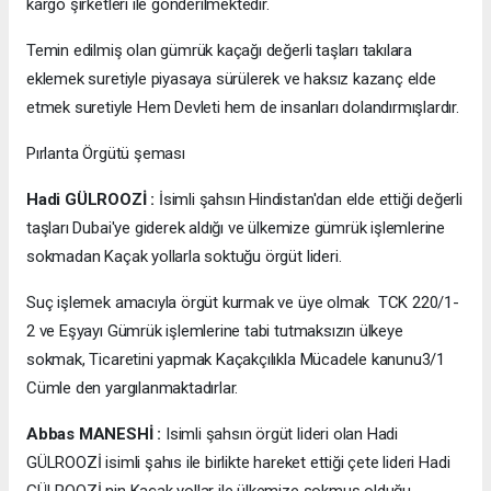
kargo şirketleri ile gönderilmektedir.
Temin edilmiş olan gümrük kaçağı değerli taşları takılara
eklemek suretiyle piyasaya sürülerek ve haksız kazanç elde
etmek suretiyle Hem Devleti hem de insanları dolandırmışlardır.
Pırlanta Örgütü şeması
Hadi GÜLROOZİ :
İsimli şahsın Hindistan'dan elde ettiği değerli
taşları Dubai'ye giderek aldığı ve ülkemize gümrük işlemlerine
sokmadan Kaçak yollarla soktuğu örgüt lideri.
Suç işlemek amacıyla örgüt kurmak ve üye olmak TCK 220/1-
2 ve Eşyayı Gümrük işlemlerine tabi tutmaksızın ülkeye
sokmak, Ticaretini yapmak Kaçakçılıkla Mücadele kanunu3/1
Cümle den yargılanmaktadırlar.
Abbas MANESHİ :
Isimli şahsın örgüt lideri olan Hadi
GÜLROOZİ isimli şahıs ile birlikte hareket ettiği çete lideri Hadi