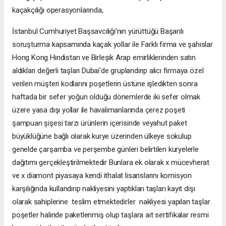
kaçakçılığı operasyonlarında,
İstanbul Cumhuriyet Başsavcılığı’nın yürüttüğü Başarılı
soruşturma kapsamında kaçak yollar ile Farklı firma ve şahıslar
Hong Kong Hindistan ve Birleşik Arap emirliklerinden satın
aldıkları değerli taşları Dubai'de gruplandırıp alıcı firmaya özel
verilen müşteri kodlarını poşetlerin üstüne işledikten sonra
haftada bir sefer yoğun olduğu dönemlerde iki sefer olmak
üzere yasa dışı yollar ile havalimanlarında çerez poşeti
şampuan şişesi tarzı ürünlerin içerisinde veyahut paket
büyüklüğüne bağlı olarak kurye üzerinden ülkeye sokulup
genelde çarşamba ve perşembe günleri belirtilen kuryelerle
dağıtımı gerçekleştirilmektedir Bunlara ek olarak x mücevherat
ve x diamont piyasaya kendi ithalat lisanslarını komisyon
karşılığında kullandırıp nakliyesini yaptıkları taşları kayıt dışı
olarak sahiplerine teslim etmektedirler nakliyesi yapılan taşlar
poşetler halinde paketlenmiş olup taşlara ait sertifikalar resmi