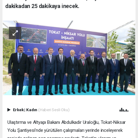
dakikadan 25 dakikaya inecek.
Erkek
|
Kadın
(Haberi Sesli Oku)
Ulaştırma ve Altyapı Bakanı Abdulkadir Uraloğlu, Tokat-Niksar
Yolu Şantiyesi’nde yürütülen çalışmaları yerinde inceleyerek