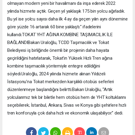
olmayan modern yeni bir havalimanı da inşa ederek 2022
yılında hizmete açtık. Geçen yıl yaklaşık 175 bin yolcu ağırladık.
Bu yıl ise yolcu sayısı daha ilk 4 ay da geçen yılın aynı dönemine
göre yüzde 16 artarak 60 bine yaklaştı.” ifadelerini
kullandı.TOKAT YHT AĞINA KOMBİNE TAŞIMACILIK İLE
BAĞLANDIBakan Uraloğlu, TCDD Taşımacılık ve Tokat
Belediyesi iş birliğinde önemli bir projenin daha hayata
geçirildiğini hatırlatarak, Tokat’ın Yüksek Hızlı Tren ağına
kombine taşımacılık yöntemiyle entegre edildiğini
söyledi.Uraloğlu, 2024 yılında hizmete alınan Yıldızeli
İstasyonu’na Tokat merkezden karşılıklı otobüs seferleri
düzenlenmeye başlandığını belirtti.Bakan Uraloğlu, “Artık
yolcularımız tek bir biletle hem otobüs hem de YHT koltuklarını
seçebilerek; İstanbul, Ankara, Sivas ve Konya gibi şehirlere hızlı
tren konforuyla çok daha hızlı ve ekonomik ulaşabiliyor.” dedi.