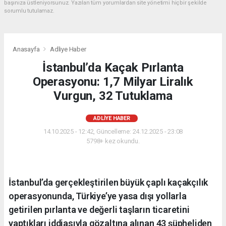
başınıza üstleniyorsunuz. Yazılan tüm yorumlardan site yönetimi hiçbir şekilde
sorumlu tutulamaz.
Anasayfa
Adliye Haber
İstanbul’da Kaçak Pırlanta
Operasyonu: 1,7 Milyar Liralık
Vurgun, 32 Tutuklama
ADLIYE HABER
14.10.2025 - 12:42, Güncelleme: 24.12.2025 - 23:08
5798+ kez okundu.
İstanbul’da gerçekleştirilen büyük çaplı kaçakçılık
operasyonunda, Türkiye’ye yasa dışı yollarla
getirilen pırlanta ve değerli taşların ticaretini
yaptıkları iddiasıyla gözaltına alınan 43 şüpheliden