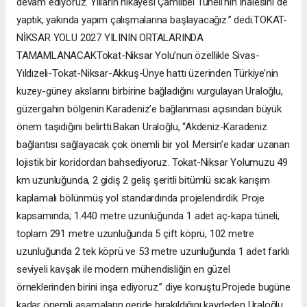
devam ediyoruz. Yılların hikayesi Çamlıbel Tüneli’nin ihalesini de
yaptık, yakında yapım çalışmalarına başlayacağız.” dedi.TOKAT-
NİKSAR YOLU 2027 YILININ ORTALARINDA
TAMAMLANACAKTokat-Niksar Yolu’nun özellikle Sivas-
Yıldızeli-Tokat-Niksar-Akkuş-Ünye hattı üzerinden Türkiye’nin
kuzey-güney akslarını birbirine bağladığını vurgulayan Uraloğlu,
güzergahın bölgenin Karadeniz’e bağlanması açısından büyük
önem taşıdığını belirtti.Bakan Uraloğlu, “Akdeniz-Karadeniz
bağlantısı sağlayacak çok önemli bir yol. Mersin’e kadar uzanan
lojistik bir koridordan bahsediyoruz. Tokat-Niksar Yolumuzu 49
km uzunluğunda, 2 gidiş 2 geliş şeritli bitümlü sıcak karışım
kaplamalı bölünmüş yol standardında projelendirdik. Proje
kapsamında; 1.440 metre uzunluğunda 1 adet aç-kapa tüneli,
toplam 291 metre uzunluğunda 5 çift köprü, 102 metre
uzunluğunda 2 tek köprü ve 53 metre uzunluğunda 1 adet farklı
seviyeli kavşak ile modern mühendisliğin en güzel
örneklerinden birini inşa ediyoruz.” diye konuştu.Projede bugüne
kadar önemli aşamaların geride bırakıldığını kaydeden Uraloğlu,