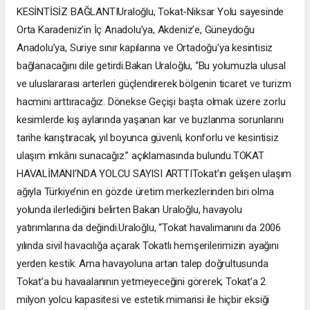
KESİNTİSİZ BAĞLANTIUraloğlu, Tokat-Niksar Yolu sayesinde
Orta Karadeniz’in İç Anadolu’ya, Akdeniz’e, Güneydoğu
Anadolu’ya, Suriye sınır kapılarına ve Ortadoğu’ya kesintisiz
bağlanacağını dile getirdi.Bakan Uraloğlu, “Bu yolumuzla ulusal
ve uluslararası arterleri güçlendirerek bölgenin ticaret ve turizm
hacmini arttıracağız. Dönekse Geçişi başta olmak üzere zorlu
kesimlerde kış aylarında yaşanan kar ve buzlanma sorunlarını
tarihe karıştıracak, yıl boyunca güvenli, konforlu ve kesintisiz
ulaşım imkânı sunacağız.” açıklamasında bulundu.TOKAT
HAVALİMANI’NDA YOLCU SAYISI ARTTITokat’ın gelişen ulaşım
ağıyla Türkiye’nin en gözde üretim merkezlerinden biri olma
yolunda ilerlediğini belirten Bakan Uraloğlu, havayolu
yatırımlarına da değindi.Uraloğlu, “Tokat havalimanını da 2006
yılında sivil havacılığa açarak Tokatlı hemşerilerimizin ayağını
yerden kestik. Ama havayoluna artan talep doğrultusunda
Tokat’a bu havaalanının yetmeyeceğini görerek; Tokat’a 2
milyon yolcu kapasitesi ve estetik mimarisi ile hiçbir eksiği