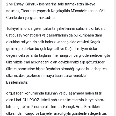
2 ve Eşyayı Gümrük işlemlerine tabi tutmaksızın ülkeye
sokmak, Ticaretini yapmak Kaçakçılıkla Mücadele kanunu3/1
Cümle den yargılanmaktadırlar.
Türkiye'nin önde gelen pırlanta şirketlerinin sahipleri, ortakları,
üst düzey yöneticileri ve çalışanlarının da bu kumpasa dahil
oldukları milyon dolarlık haksız kazanç elde ettikleri Kaçak
getirmiş oldukları bu çok kıymetli ve Değerli milyon dolar
değerindeki pırlanta taşlarını herhangi bir vergi ödemedikleri gibi
ülkemizde cari açık nedeni olan dövizlerimizi alıp götürdükleri
ülke ekonomisine hiçbir faydaları olmadığı ayrıca bu sebepten
ülkemizdeki yüzlerce firmaya ticari zarar verdikleri
Belirlenmiştir.
örgüt lideri konumunda bulunan ve bu aşamada halen firari
olan Hadi GÜLROOZİ Isimli şahısın talimatlarıyla kurye olarak
bilinen çete'nin 2 numaralı elemanı Birleşik Arap Emirlikleri
ülkesinden Kargo ve kuryeler aracılığıyla gönderilen değerli taş