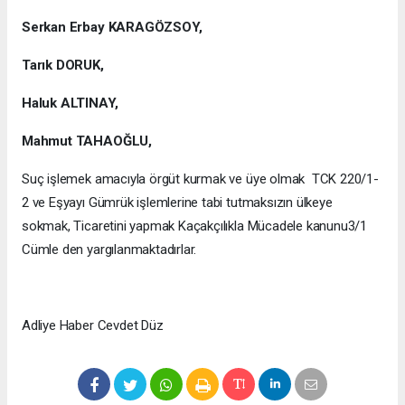
Serkan Erbay KARAGÖZSOY,
Tarık DORUK,
Haluk ALTINAY,
Mahmut TAHAOĞLU,
Suç işlemek amacıyla örgüt kurmak ve üye olmak TCK 220/1-
2 ve Eşyayı Gümrük işlemlerine tabi tutmaksızın ülkeye
sokmak, Ticaretini yapmak Kaçakçılıkla Mücadele kanunu3/1
Cümle den yargılanmaktadırlar.
Adliye Haber Cevdet Düz