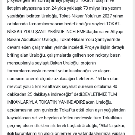
projede gelinen son aşamayı paylaştı. Tokat’ın ulaşım ve
iletişim altyapısına son 24 yılda yaklaşık 73 milyar lira yatırım
yapıldığını belirten Uraloğlu, Tokat-Niksar Yolu’nun 2027 yılının
ortalarında tamamlanmasının hedeflendiğini söyledi.TOKAT-
NİKSAR YOLU ŞANTİYESİNDE İNCELEMEUlaştırma ve Altyapı
Bakanı Abdulkadir Uraloğlu, Tokat-Niksar Yolu Şantiyesi’nde
devam eden çalışmaları yerinde inceledi. Projeye ilişkin detaylı
brifing alan Uraloğlu, çalışmalarda gelinen son noktayı basın
mensuplarıyla paylaştı.Bakan Uraloğlu, projenin
tamamlanmasıyla mevcut yolun kısalacağını ve ulaşım
süresinin önemli ölçüde azalacağını belirterek, “54 km olan
mevcut yolu 5 km kısaltarak seyahat süresini ortalama 40
dakikadan 25 dakikaya indireceğiz” dedi.DEVLETİMİZ TÜM
İMKANLARIYLA TOKAT’IN YANINDADIRBakan Uraloğlu,
açıklamasına son günlerde Tokat’ta etkili olan aşırı yağışlardan
kaynaklanan sel ve heyelan afetleri nedeniyle tüm Tokatlılara
geçmiş olsun dileklerini ileterek başladı.Uraloğlu, “Allah’a şükür,
ilgili kurumlarımızın aldığı önlemler ve vatandaşlarımıza yapılan