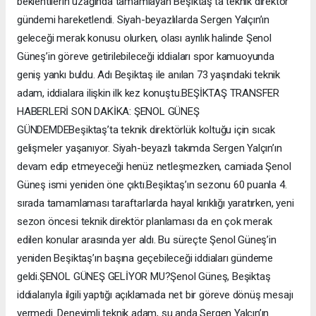
beklentilerin uzağında tamamlayan Beşiktaş’ta teknik direktör
gündemi hareketlendi. Siyah-beyazlılarda Sergen Yalçın’ın
geleceği merak konusu olurken, olası ayrılık halinde Şenol
Güneş’in göreve getirilebileceği iddiaları spor kamuoyunda
geniş yankı buldu. Adı Beşiktaş ile anılan 73 yaşındaki teknik
adam, iddialara ilişkin ilk kez konuştu.BEŞİKTAŞ TRANSFER
HABERLERİ SON DAKİKA: ŞENOL GÜNEŞ
GÜNDEMDEBeşiktaş’ta teknik direktörlük koltuğu için sıcak
gelişmeler yaşanıyor. Siyah-beyazlı takımda Sergen Yalçın’ın
devam edip etmeyeceği henüz netleşmezken, camiada Şenol
Güneş ismi yeniden öne çıktı.Beşiktaş’ın sezonu 60 puanla 4.
sırada tamamlaması taraftarlarda hayal kırıklığı yaratırken, yeni
sezon öncesi teknik direktör planlaması da en çok merak
edilen konular arasında yer aldı. Bu süreçte Şenol Güneş’in
yeniden Beşiktaş’ın başına geçebileceği iddiaları gündeme
geldi.ŞENOL GÜNEŞ GELİYOR MU?Şenol Güneş, Beşiktaş
iddialarıyla ilgili yaptığı açıklamada net bir göreve dönüş mesajı
vermedi. Deneyimli teknik adam, şu anda Sergen Yalçın’ın