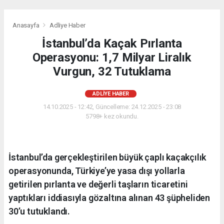
Anasayfa
Adliye Haber
İstanbul’da Kaçak Pırlanta
Operasyonu: 1,7 Milyar Liralık
Vurgun, 32 Tutuklama
ADLIYE HABER
14.10.2025 - 12:42, Güncelleme: 24.12.2025 - 23:08
5798+ kez okundu.
İstanbul’da gerçekleştirilen büyük çaplı kaçakçılık
operasyonunda, Türkiye’ye yasa dışı yollarla
getirilen pırlanta ve değerli taşların ticaretini
yaptıkları iddiasıyla gözaltına alınan 43 şüpheliden
30’u tutuklandı.