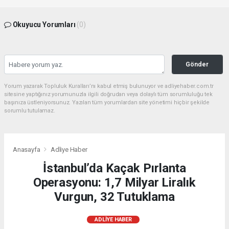
Okuyucu Yorumları
(0)
Gönder
Yorum yazarak Topluluk Kuralları’nı kabul etmiş bulunuyor ve adliyehaber.com.tr
sitesine yaptığınız yorumunuzla ilgili doğrudan veya dolaylı tüm sorumluluğu tek
başınıza üstleniyorsunuz. Yazılan tüm yorumlardan site yönetimi hiçbir şekilde
sorumlu tutulamaz.
Anasayfa
Adliye Haber
İstanbul’da Kaçak Pırlanta
Operasyonu: 1,7 Milyar Liralık
Vurgun, 32 Tutuklama
ADLIYE HABER