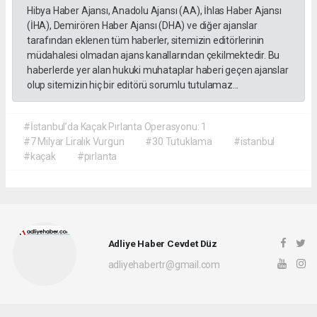
Hibya Haber Ajansı, Anadolu Ajansı (AA), İhlas Haber Ajansı
(İHA), Demirören Haber Ajansı (DHA) ve diğer ajanslar
tarafından eklenen tüm haberler, sitemizin editörlerinin
müdahalesi olmadan ajans kanallarından çekilmektedir. Bu
haberlerde yer alan hukuki muhataplar haberi geçen ajanslar
olup sitemizin hiç bir editörü sorumlu tutulamaz...
#İstanbul’da Kaçak Pırlanta Operasyonu: 1
#7 Milyar Liralık Vurgun
#30 Tutuklama
#istanbul
#kaçak
#pırlanta
Adliye Haber Cevdet Düz
adliyehabertr@gmail.com