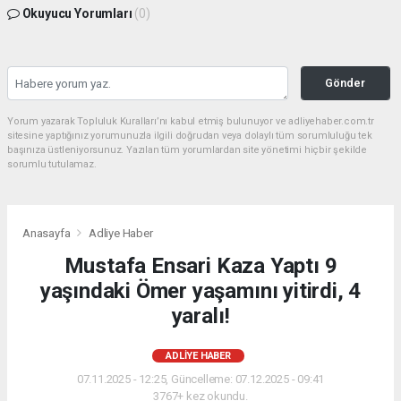
Okuyucu Yorumları
(0)
Gönder
Yorum yazarak Topluluk Kuralları’nı kabul etmiş bulunuyor ve adliyehaber.com.tr
sitesine yaptığınız yorumunuzla ilgili doğrudan veya dolaylı tüm sorumluluğu tek
başınıza üstleniyorsunuz. Yazılan tüm yorumlardan site yönetimi hiçbir şekilde
sorumlu tutulamaz.
Anasayfa
Adliye Haber
Mustafa Ensari Kaza Yaptı 9
yaşındaki Ömer yaşamını yitirdi, 4
yaralı!
ADLIYE HABER
07.11.2025 - 12:25, Güncelleme: 07.12.2025 - 09:41
3767+ kez okundu.