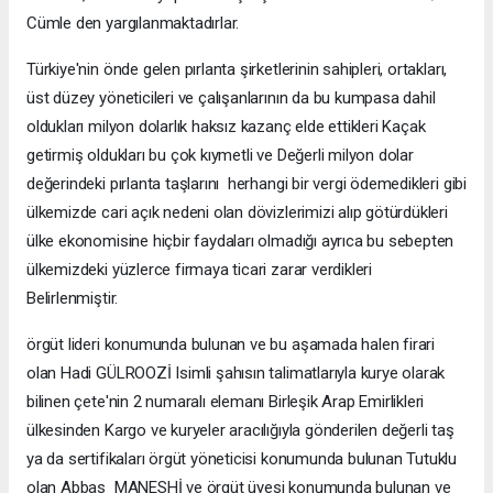
Cümle den yargılanmaktadırlar.
Türkiye'nin önde gelen pırlanta şirketlerinin sahipleri, ortakları,
üst düzey yöneticileri ve çalışanlarının da bu kumpasa dahil
oldukları milyon dolarlık haksız kazanç elde ettikleri Kaçak
getirmiş oldukları bu çok kıymetli ve Değerli milyon dolar
değerindeki pırlanta taşlarını herhangi bir vergi ödemedikleri gibi
ülkemizde cari açık nedeni olan dövizlerimizi alıp götürdükleri
ülke ekonomisine hiçbir faydaları olmadığı ayrıca bu sebepten
ülkemizdeki yüzlerce firmaya ticari zarar verdikleri
Belirlenmiştir.
örgüt lideri konumunda bulunan ve bu aşamada halen firari
olan Hadi GÜLROOZİ Isimli şahısın talimatlarıyla kurye olarak
bilinen çete'nin 2 numaralı elemanı Birleşik Arap Emirlikleri
ülkesinden Kargo ve kuryeler aracılığıyla gönderilen değerli taş
ya da sertifikaları örgüt yöneticisi konumunda bulunan Tutuklu
olan Abbas MANESHİ ve örgüt üyesi konumunda bulunan ve