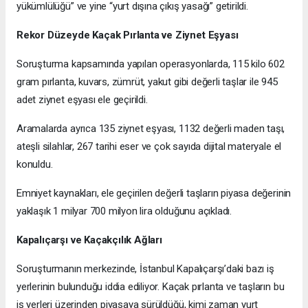
yükümlülüğü” ve yine “yurt dışına çıkış yasağı” getirildi.
Rekor Düzeyde Kaçak Pırlanta ve Ziynet Eşyası
Soruşturma kapsamında yapılan operasyonlarda, 115 kilo 602
gram pırlanta, kuvars, zümrüt, yakut gibi değerli taşlar ile 945
adet ziynet eşyası ele geçirildi.
Aramalarda ayrıca 135 ziynet eşyası, 1132 değerli maden taşı,
ateşli silahlar, 267 tarihi eser ve çok sayıda dijital materyale el
konuldu.
Emniyet kaynakları, ele geçirilen değerli taşların piyasa değerinin
yaklaşık 1 milyar 700 milyon lira olduğunu açıkladı.
Kapalıçarşı ve Kaçakçılık Ağları
Soruşturmanın merkezinde, İstanbul Kapalıçarşı’daki bazı iş
yerlerinin bulunduğu iddia ediliyor. Kaçak pırlanta ve taşların bu
iş yerleri üzerinden piyasaya sürüldüğü, kimi zaman yurt