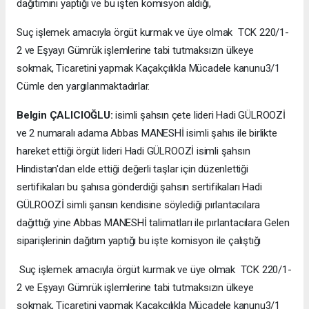
dağıtımını yaptığı ve bu işten komisyon aldığı,
Suç işlemek amacıyla örgüt kurmak ve üye olmak TCK 220/1-
2 ve Eşyayı Gümrük işlemlerine tabi tutmaksızın ülkeye
sokmak, Ticaretini yapmak Kaçakçılıkla Mücadele kanunu3/1
Cümle den yargılanmaktadırlar.
Belgin ÇALICIOĞLU:
isimli şahsın çete lideri Hadi GÜLROOZİ
ve 2 numaralı adama Abbas MANESHİ isimli şahıs ile birlikte
hareket ettiği örgüt lideri Hadi GÜLROOZİ isimli şahsın
Hindistan'dan elde ettiği değerli taşlar için düzenlettiği
sertifikaları bu şahısa gönderdiği şahsın sertifikaları Hadi
GÜLROOZİ simli şansın kendisine söylediği pırlantacılara
dağıttığı yine Abbas MANESHİ talimatları ile pırlantacılara Gelen
siparişlerinin dağıtım yaptığı bu işte komisyon ile çalıştığı
Suç işlemek amacıyla örgüt kurmak ve üye olmak TCK 220/1-
2 ve Eşyayı Gümrük işlemlerine tabi tutmaksızın ülkeye
sokmak, Ticaretini yapmak Kaçakçılıkla Mücadele kanunu3/1