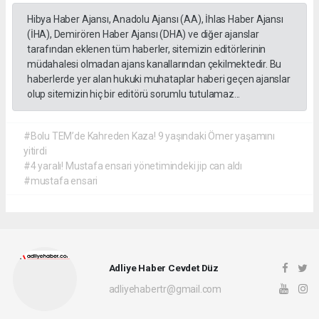
Hibya Haber Ajansı, Anadolu Ajansı (AA), İhlas Haber Ajansı
(İHA), Demirören Haber Ajansı (DHA) ve diğer ajanslar
tarafından eklenen tüm haberler, sitemizin editörlerinin
müdahalesi olmadan ajans kanallarından çekilmektedir. Bu
haberlerde yer alan hukuki muhataplar haberi geçen ajanslar
olup sitemizin hiç bir editörü sorumlu tutulamaz...
#Bolu TEM’de Kahreden Kaza! 9 yaşındaki Ömer yaşamını
yitirdi
#4 yaralı! Mustafa ensari yönetimindeki jip can aldı
#mustafa ensari
Adliye Haber Cevdet Düz
adliyehabertr@gmail.com