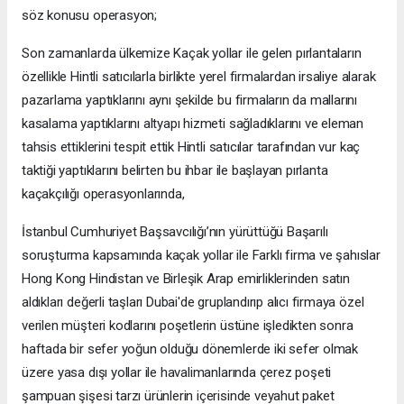
söz konusu operasyon;
Son zamanlarda ülkemize Kaçak yollar ile gelen pırlantaların
özellikle Hintli satıcılarla birlikte yerel firmalardan irsaliye alarak
pazarlama yaptıklarını aynı şekilde bu firmaların da mallarını
kasalama yaptıklarını altyapı hizmeti sağladıklarını ve eleman
tahsis ettiklerini tespit ettik Hintli satıcılar tarafından vur kaç
taktiği yaptıklarını belirten bu ihbar ile başlayan pırlanta
kaçakçılığı operasyonlarında,
İstanbul Cumhuriyet Başsavcılığı’nın yürüttüğü Başarılı
soruşturma kapsamında kaçak yollar ile Farklı firma ve şahıslar
Hong Kong Hindistan ve Birleşik Arap emirliklerinden satın
aldıkları değerli taşları Dubai'de gruplandırıp alıcı firmaya özel
verilen müşteri kodlarını poşetlerin üstüne işledikten sonra
haftada bir sefer yoğun olduğu dönemlerde iki sefer olmak
üzere yasa dışı yollar ile havalimanlarında çerez poşeti
şampuan şişesi tarzı ürünlerin içerisinde veyahut paket