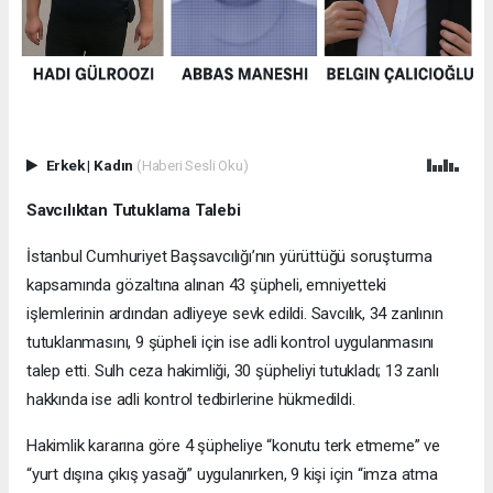
Erkek
|
Kadın
(Haberi Sesli Oku)
Savcılıktan Tutuklama Talebi
İstanbul Cumhuriyet Başsavcılığı’nın yürüttüğü soruşturma
kapsamında gözaltına alınan 43 şüpheli, emniyetteki
işlemlerinin ardından adliyeye sevk edildi. Savcılık, 34 zanlının
tutuklanmasını, 9 şüpheli için ise adli kontrol uygulanmasını
talep etti. Sulh ceza hakimliği, 30 şüpheliyi tutukladı; 13 zanlı
hakkında ise adli kontrol tedbirlerine hükmedildi.
Hakimlik kararına göre 4 şüpheliye “konutu terk etmeme” ve
“yurt dışına çıkış yasağı” uygulanırken, 9 kişi için “imza atma