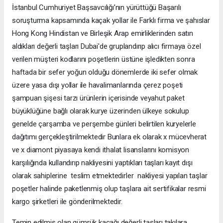
İstanbul Cumhuriyet Başsavcılığı’nın yürüttüğü Başarılı
soruşturma kapsamında kaçak yollar ile Farklı firma ve şahıslar
Hong Kong Hindistan ve Birleşik Arap emirliklerinden satın
aldıkları değerli taşları Dubai'de gruplandırıp alıcı firmaya özel
verilen müşteri kodlarını poşetlerin üstüne işledikten sonra
haftada bir sefer yoğun olduğu dönemlerde iki sefer olmak
üzere yasa dışı yollar ile havalimanlarında çerez poşeti
şampuan şişesi tarzı ürünlerin içerisinde veyahut paket
büyüklüğüne bağlı olarak kurye üzerinden ülkeye sokulup
genelde çarşamba ve perşembe günleri belirtilen kuryelerle
dağıtımı gerçekleştirilmektedir Bunlara ek olarak x mücevherat
ve x diamont piyasaya kendi ithalat lisanslarını komisyon
karşılığında kullandırıp nakliyesini yaptıkları taşları kayıt dışı
olarak sahiplerine teslim etmektedirler nakliyesi yapılan taşlar
poşetler halinde paketlenmiş olup taşlara ait sertifikalar resmi
kargo şirketleri ile gönderilmektedir.
Temin edilmiş olan gümrük kaçağı değerli taşları takılara