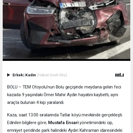
Erkek
|
Kadın
(Haberi Sesli Oku)
BOLU – TEM Otoyolu’nun Bolu geçişinde meydana gelen feci
kazada 9 yaşındaki Ömer Mahir Aydın hayatını kaybetti, aynı
araçta bulunan 4 kişi yaralandı.
Kaza, saat 13.00 sıralarında Tatlar köyü mevkiinde gerçekleşti.
Edinilen bilgilere göre;
Mustafa Ensari
yönetimindeki cip,
emniyet şeridinde park halindeki Aydın Kahraman idaresindeki