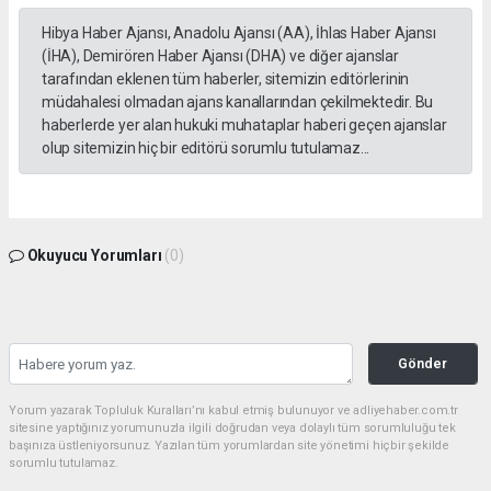
Hibya Haber Ajansı, Anadolu Ajansı (AA), İhlas Haber Ajansı
(İHA), Demirören Haber Ajansı (DHA) ve diğer ajanslar
tarafından eklenen tüm haberler, sitemizin editörlerinin
müdahalesi olmadan ajans kanallarından çekilmektedir. Bu
haberlerde yer alan hukuki muhataplar haberi geçen ajanslar
olup sitemizin hiç bir editörü sorumlu tutulamaz...
Okuyucu Yorumları
(0)
Gönder
Yorum yazarak Topluluk Kuralları’nı kabul etmiş bulunuyor ve adliyehaber.com.tr
sitesine yaptığınız yorumunuzla ilgili doğrudan veya dolaylı tüm sorumluluğu tek
başınıza üstleniyorsunuz. Yazılan tüm yorumlardan site yönetimi hiçbir şekilde
sorumlu tutulamaz.