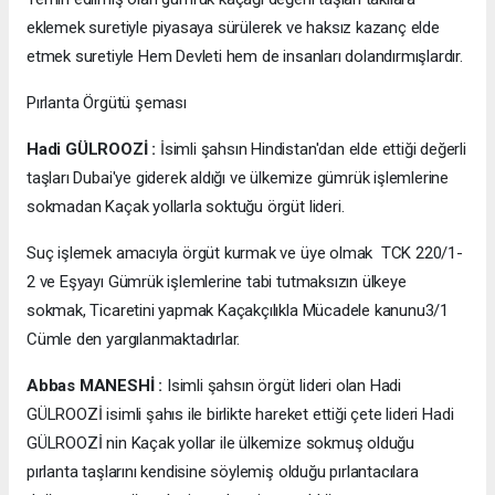
eklemek suretiyle piyasaya sürülerek ve haksız kazanç elde
etmek suretiyle Hem Devleti hem de insanları dolandırmışlardır.
Pırlanta Örgütü şeması
Hadi GÜLROOZİ :
İsimli şahsın Hindistan'dan elde ettiği değerli
taşları Dubai'ye giderek aldığı ve ülkemize gümrük işlemlerine
sokmadan Kaçak yollarla soktuğu örgüt lideri.
Suç işlemek amacıyla örgüt kurmak ve üye olmak TCK 220/1-
2 ve Eşyayı Gümrük işlemlerine tabi tutmaksızın ülkeye
sokmak, Ticaretini yapmak Kaçakçılıkla Mücadele kanunu3/1
Cümle den yargılanmaktadırlar.
Abbas MANESHİ :
Isimli şahsın örgüt lideri olan Hadi
GÜLROOZİ isimli şahıs ile birlikte hareket ettiği çete lideri Hadi
GÜLROOZİ nin Kaçak yollar ile ülkemize sokmuş olduğu
pırlanta taşlarını kendisine söylemiş olduğu pırlantacılara