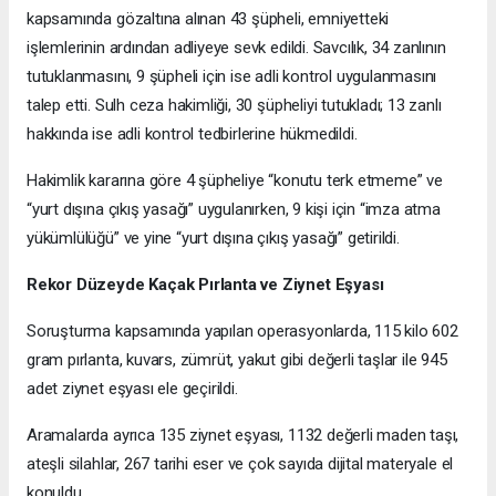
kapsamında gözaltına alınan 43 şüpheli, emniyetteki
işlemlerinin ardından adliyeye sevk edildi. Savcılık, 34 zanlının
tutuklanmasını, 9 şüpheli için ise adli kontrol uygulanmasını
talep etti. Sulh ceza hakimliği, 30 şüpheliyi tutukladı; 13 zanlı
hakkında ise adli kontrol tedbirlerine hükmedildi.
Hakimlik kararına göre 4 şüpheliye “konutu terk etmeme” ve
“yurt dışına çıkış yasağı” uygulanırken, 9 kişi için “imza atma
yükümlülüğü” ve yine “yurt dışına çıkış yasağı” getirildi.
Rekor Düzeyde Kaçak Pırlanta ve Ziynet Eşyası
Soruşturma kapsamında yapılan operasyonlarda, 115 kilo 602
gram pırlanta, kuvars, zümrüt, yakut gibi değerli taşlar ile 945
adet ziynet eşyası ele geçirildi.
Aramalarda ayrıca 135 ziynet eşyası, 1132 değerli maden taşı,
ateşli silahlar, 267 tarihi eser ve çok sayıda dijital materyale el
konuldu.