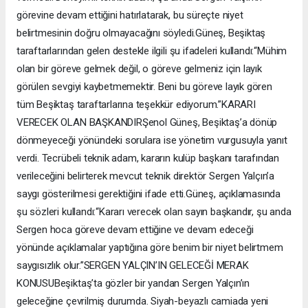
görevine devam ettiğini hatırlatarak, bu süreçte niyet
belirtmesinin doğru olmayacağını söyledi.Güneş, Beşiktaş
taraftarlarından gelen destekle ilgili şu ifadeleri kullandı:“Mühim
olan bir göreve gelmek değil, o göreve gelmeniz için layık
görülen sevgiyi kaybetmemektir. Beni bu göreve layık gören
tüm Beşiktaş taraftarlarına teşekkür ediyorum.”KARARI
VERECEK OLAN BAŞKANDIRŞenol Güneş, Beşiktaş’a dönüp
dönmeyeceği yönündeki sorulara ise yönetim vurgusuyla yanıt
verdi. Tecrübeli teknik adam, kararın kulüp başkanı tarafından
verileceğini belirterek mevcut teknik direktör Sergen Yalçın’a
saygı gösterilmesi gerektiğini ifade etti.Güneş, açıklamasında
şu sözleri kullandı:“Kararı verecek olan sayın başkandır, şu anda
Sergen hoca göreve devam ettiğine ve devam edeceği
yönünde açıklamalar yaptığına göre benim bir niyet belirtmem
saygısızlık olur.”SERGEN YALÇIN’IN GELECEĞİ MERAK
KONUSUBeşiktaş’ta gözler bir yandan Sergen Yalçın’ın
geleceğine çevrilmiş durumda. Siyah-beyazlı camiada yeni