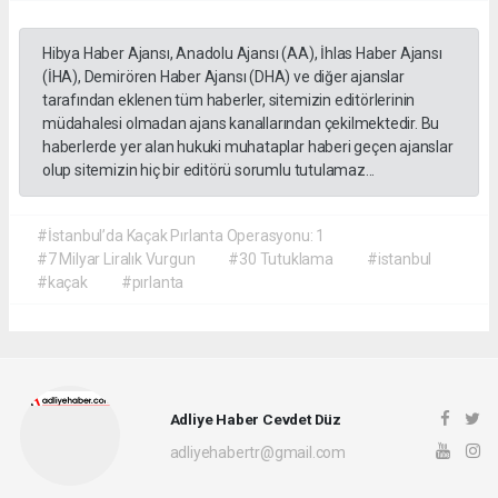
Hibya Haber Ajansı, Anadolu Ajansı (AA), İhlas Haber Ajansı
(İHA), Demirören Haber Ajansı (DHA) ve diğer ajanslar
tarafından eklenen tüm haberler, sitemizin editörlerinin
müdahalesi olmadan ajans kanallarından çekilmektedir. Bu
haberlerde yer alan hukuki muhataplar haberi geçen ajanslar
olup sitemizin hiç bir editörü sorumlu tutulamaz...
#İstanbul’da Kaçak Pırlanta Operasyonu: 1
#7 Milyar Liralık Vurgun
#30 Tutuklama
#istanbul
#kaçak
#pırlanta
Adliye Haber Cevdet Düz
adliyehabertr@gmail.com