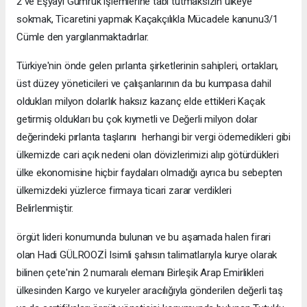
2 ve Eşyayı Gümrük işlemlerine tabi tutmaksızın ülkeye
sokmak, Ticaretini yapmak Kaçakçılıkla Mücadele kanunu3/1
Cümle den yargılanmaktadırlar.
Türkiye'nin önde gelen pırlanta şirketlerinin sahipleri, ortakları,
üst düzey yöneticileri ve çalışanlarının da bu kumpasa dahil
oldukları milyon dolarlık haksız kazanç elde ettikleri Kaçak
getirmiş oldukları bu çok kıymetli ve Değerli milyon dolar
değerindeki pırlanta taşlarını herhangi bir vergi ödemedikleri gibi
ülkemizde cari açık nedeni olan dövizlerimizi alıp götürdükleri
ülke ekonomisine hiçbir faydaları olmadığı ayrıca bu sebepten
ülkemizdeki yüzlerce firmaya ticari zarar verdikleri
Belirlenmiştir.
örgüt lideri konumunda bulunan ve bu aşamada halen firari
olan Hadi GÜLROOZİ Isimli şahısın talimatlarıyla kurye olarak
bilinen çete'nin 2 numaralı elemanı Birleşik Arap Emirlikleri
ülkesinden Kargo ve kuryeler aracılığıyla gönderilen değerli taş