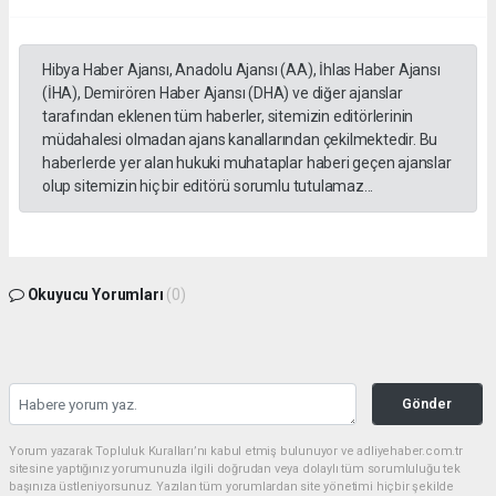
Hibya Haber Ajansı, Anadolu Ajansı (AA), İhlas Haber Ajansı
(İHA), Demirören Haber Ajansı (DHA) ve diğer ajanslar
tarafından eklenen tüm haberler, sitemizin editörlerinin
müdahalesi olmadan ajans kanallarından çekilmektedir. Bu
haberlerde yer alan hukuki muhataplar haberi geçen ajanslar
olup sitemizin hiç bir editörü sorumlu tutulamaz...
Okuyucu Yorumları
(0)
Gönder
Yorum yazarak Topluluk Kuralları’nı kabul etmiş bulunuyor ve adliyehaber.com.tr
sitesine yaptığınız yorumunuzla ilgili doğrudan veya dolaylı tüm sorumluluğu tek
başınıza üstleniyorsunuz. Yazılan tüm yorumlardan site yönetimi hiçbir şekilde