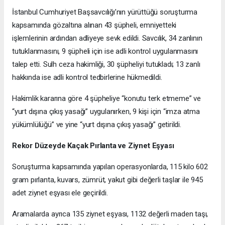
İstanbul Cumhuriyet Başsavcılığı’nın yürüttüğü soruşturma
kapsamında gözaltına alınan 43 şüpheli, emniyetteki
işlemlerinin ardından adliyeye sevk edildi. Savcılık, 34 zanlının
tutuklanmasını, 9 şüpheli için ise adli kontrol uygulanmasını
talep etti. Sulh ceza hakimliği, 30 şüpheliyi tutukladı; 13 zanlı
hakkında ise adli kontrol tedbirlerine hükmedildi.
Hakimlik kararına göre 4 şüpheliye “konutu terk etmeme” ve
“yurt dışına çıkış yasağı” uygulanırken, 9 kişi için “imza atma
yükümlülüğü” ve yine “yurt dışına çıkış yasağı” getirildi.
Rekor Düzeyde Kaçak Pırlanta ve Ziynet Eşyası
Soruşturma kapsamında yapılan operasyonlarda, 115 kilo 602
gram pırlanta, kuvars, zümrüt, yakut gibi değerli taşlar ile 945
adet ziynet eşyası ele geçirildi.
Aramalarda ayrıca 135 ziynet eşyası, 1132 değerli maden taşı,