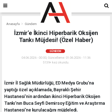
Anasayfa
Gündem
İzmir’e İkinci Hiperbarik Oksijen
Tankı Müjdesi! (Özel Haber)
GÜNDEM
04.06.2026 - 00:00, Güncelleme: 01.06.2026 - 11:36
5139+ kez okundu.
İzmir İl Sağlık Müdürlüğü, ED Medya Grubu’na
yaptığı özel açıklamada, Bayraklı Şehir
Hastanesi’nin ardından ikinci Hiperbarik Oksijen
Tankı’nın Buca Seyfi Demirsoy Eğitim ve Araştırma
Hastanesi’ne kurulacağını müjdeledi.