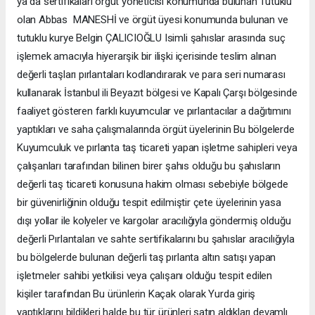
ya da sertifikaları örgüt yöneticisi konumunda bulunan Tutuklu
olan Abbas MANESHİ ve örgüt üyesi konumunda bulunan ve
tutuklu kurye Belgin ÇALICIOĞLU Isimli şahıslar arasında suç
işlemek amacıyla hiyerarşik bir ilişki içerisinde teslim alınan
değerli taşları pırlantaları kodlandırarak ve para seri numarası
kullanarak İstanbul ili Beyazıt bölgesi ve Kapalı Çarşı bölgesinde
faaliyet gösteren farklı kuyumcular ve pırlantacılar a dağıtımını
yaptıkları ve saha çalışmalarında örgüt üyelerinin Bu bölgelerde
Kuyumculuk ve pırlanta taş ticareti yapan işletme sahipleri veya
çalışanları tarafından bilinen birer şahıs olduğu bu şahısların
değerli taş ticareti konusuna hakim olması sebebiyle bölgede
bir güvenirliğinin olduğu tespit edilmiştir çete üyelerinin yasa
dışı yollar ile kolyeler ve kargolar aracılığıyla göndermiş olduğu
değerli Pırlantaları ve sahte sertifikalarını bu şahıslar aracılığıyla
bu bölgelerde bulunan değerli taş pırlanta altın satışı yapan
işletmeler sahibi yetkilisi veya çalışanı olduğu tespit edilen
kişiler tarafından Bu ürünlerin Kaçak olarak Yurda giriş
yaptıklarını bildikleri halde bu tür ürünleri satın aldıkları devamlı