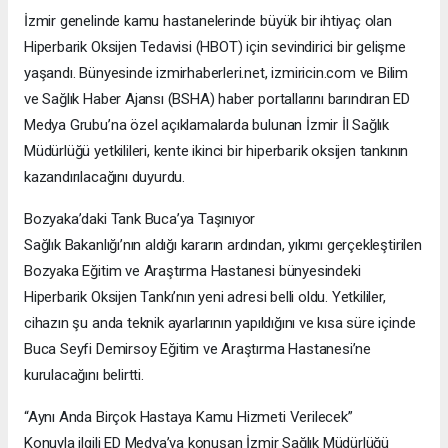
İzmir genelinde kamu hastanelerinde büyük bir ihtiyaç olan
Hiperbarik Oksijen Tedavisi (HBOT) için sevindirici bir gelişme
yaşandı. Bünyesinde izmirhaberleri.net, izmiricin.com ve Bilim
ve Sağlık Haber Ajansı (BSHA) haber portallarını barındıran ED
Medya Grubu’na özel açıklamalarda bulunan İzmir İl Sağlık
Müdürlüğü yetkilileri, kente ikinci bir hiperbarik oksijen tankının
kazandırılacağını duyurdu.
Bozyaka’daki Tank Buca’ya Taşınıyor
Sağlık Bakanlığı’nın aldığı kararın ardından, yıkımı gerçekleştirilen
Bozyaka Eğitim ve Araştırma Hastanesi bünyesindeki
Hiperbarik Oksijen Tankı’nın yeni adresi belli oldu. Yetkililer,
cihazın şu anda teknik ayarlarının yapıldığını ve kısa süre içinde
Buca Seyfi Demirsoy Eğitim ve Araştırma Hastanesi’ne
kurulacağını belirtti.
“Aynı Anda Birçok Hastaya Kamu Hizmeti Verilecek”
Konuyla ilgili ED Medya’ya konuşan İzmir Sağlık Müdürlüğü