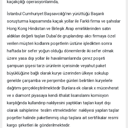
kaçakçılığı operasyonlarında,
İstanbul Cumhuriyet Başsavcılığı’nın yürüttüğü Başarılı
soruşturma kapsamında kaçak yollar ile Farklı firma ve şahıslar
Hong Kong Hindistan ve Birleşik Arap emirliklerinden satın
aldıkları değerli taşları Dubai'de gruplandırıp alıcı firmaya özel
verilen müşteri kodlarını poşetlerin üstüne işledikten sonra
haftada bir sefer yoğun olduğu dönemlerde iki sefer olmak
üzere yasa dışı yollar ile havalimanlarında çerez poşeti
şampuan şişesi tarzı ürünlerin içerisinde veyahut paket
büyüklüğüne bağlı olarak kurye üzerinden ülkeye sokulup
genelde çarşamba ve perşembe günleri belirtilen kuryelerle
dağıtımı gerçekleştirilmektedir Bunlara ek olarak x mücevherat
ve x diamont piyasaya kendi ithalat lisanslarını komisyon
karşılığında kullandırıp nakliyesini yaptıkları taşları kayıt dışı
olarak sahiplerine teslim etmektedirler nakliyesi yapılan taşlar
poşetler halinde paketlenmiş olup taşlara ait sertifikalar resmi
kargo şirketleri ile gönderilmektedir.