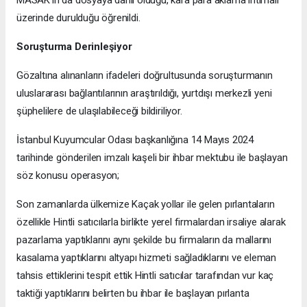
MASAK’ın da dosyaya dahil olduğu, kara para aklama ihtimali
üzerinde durulduğu öğrenildi.
Soruşturma Derinleşiyor
Gözaltına alınanların ifadeleri doğrultusunda soruşturmanın
uluslararası bağlantılarının araştırıldığı, yurtdışı merkezli yeni
şüphelilere de ulaşılabileceği bildiriliyor.
İstanbul Kuyumcular Odası başkanlığına 14 Mayıs 2024
tarihinde gönderilen imzalı kaşeli bir ihbar mektubu ile başlayan
söz konusu operasyon;
Son zamanlarda ülkemize Kaçak yollar ile gelen pırlantaların
özellikle Hintli satıcılarla birlikte yerel firmalardan irsaliye alarak
pazarlama yaptıklarını aynı şekilde bu firmaların da mallarını
kasalama yaptıklarını altyapı hizmeti sağladıklarını ve eleman
tahsis ettiklerini tespit ettik Hintli satıcılar tarafından vur kaç
taktiği yaptıklarını belirten bu ihbar ile başlayan pırlanta