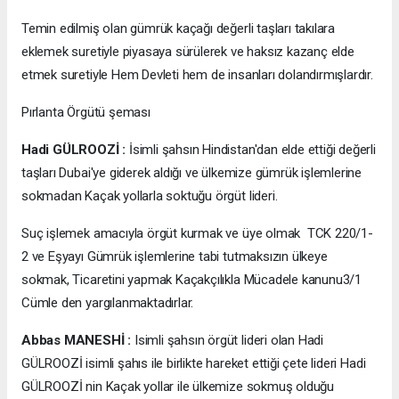
Temin edilmiş olan gümrük kaçağı değerli taşları takılara
eklemek suretiyle piyasaya sürülerek ve haksız kazanç elde
etmek suretiyle Hem Devleti hem de insanları dolandırmışlardır.
Pırlanta Örgütü şeması
Hadi GÜLROOZİ :
İsimli şahsın Hindistan'dan elde ettiği değerli
taşları Dubai'ye giderek aldığı ve ülkemize gümrük işlemlerine
sokmadan Kaçak yollarla soktuğu örgüt lideri.
Suç işlemek amacıyla örgüt kurmak ve üye olmak TCK 220/1-
2 ve Eşyayı Gümrük işlemlerine tabi tutmaksızın ülkeye
sokmak, Ticaretini yapmak Kaçakçılıkla Mücadele kanunu3/1
Cümle den yargılanmaktadırlar.
Abbas MANESHİ :
Isimli şahsın örgüt lideri olan Hadi
GÜLROOZİ isimli şahıs ile birlikte hareket ettiği çete lideri Hadi
GÜLROOZİ nin Kaçak yollar ile ülkemize sokmuş olduğu