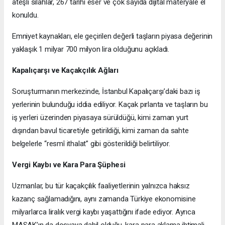
ateşli silahlar, 267 tarihi eser ve çok sayıda dijital materyale el
konuldu.
Emniyet kaynakları, ele geçirilen değerli taşların piyasa değerinin
yaklaşık 1 milyar 700 milyon lira olduğunu açıkladı.
Kapalıçarşı ve Kaçakçılık Ağları
Soruşturmanın merkezinde, İstanbul Kapalıçarşı’daki bazı iş
yerlerinin bulunduğu iddia ediliyor. Kaçak pırlanta ve taşların bu
iş yerleri üzerinden piyasaya sürüldüğü, kimi zaman yurt
dışından bavul ticaretiyle getirildiği, kimi zaman da sahte
belgelerle “resmî ithalat” gibi gösterildiği belirtiliyor.
Vergi Kaybı ve Kara Para Şüphesi
Uzmanlar, bu tür kaçakçılık faaliyetlerinin yalnızca haksız
kazanç sağlamadığını, aynı zamanda Türkiye ekonomisine
milyarlarca liralık vergi kaybı yaşattığını ifade ediyor. Ayrıca