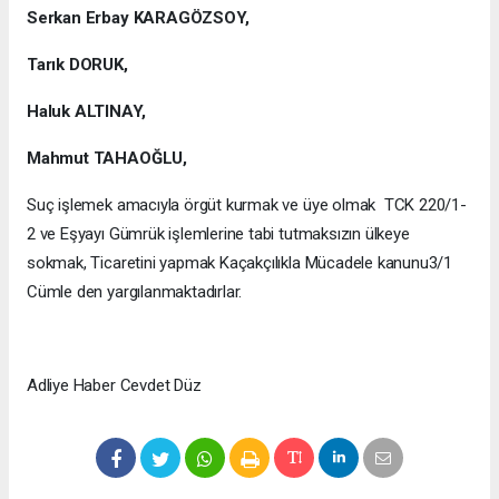
Serkan Erbay KARAGÖZSOY,
Tarık DORUK,
Haluk ALTINAY,
Mahmut TAHAOĞLU,
Suç işlemek amacıyla örgüt kurmak ve üye olmak TCK 220/1-
2 ve Eşyayı Gümrük işlemlerine tabi tutmaksızın ülkeye
sokmak, Ticaretini yapmak Kaçakçılıkla Mücadele kanunu3/1
Cümle den yargılanmaktadırlar.
Adliye Haber Cevdet Düz