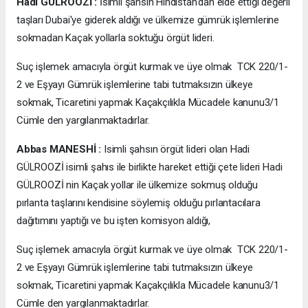
Hadi GÜLROOZİ :
İsimli şahsın Hindistan'dan elde ettiği değerli
taşları Dubai'ye giderek aldığı ve ülkemize gümrük işlemlerine
sokmadan Kaçak yollarla soktuğu örgüt lideri.
Suç işlemek amacıyla örgüt kurmak ve üye olmak TCK 220/1-
2 ve Eşyayı Gümrük işlemlerine tabi tutmaksızın ülkeye
sokmak, Ticaretini yapmak Kaçakçılıkla Mücadele kanunu3/1
Cümle den yargılanmaktadırlar.
Abbas MANESHİ :
Isimli şahsın örgüt lideri olan Hadi
GÜLROOZİ isimli şahıs ile birlikte hareket ettiği çete lideri Hadi
GÜLROOZİ nin Kaçak yollar ile ülkemize sokmuş olduğu
pırlanta taşlarını kendisine söylemiş olduğu pırlantacılara
dağıtımını yaptığı ve bu işten komisyon aldığı,
Suç işlemek amacıyla örgüt kurmak ve üye olmak TCK 220/1-
2 ve Eşyayı Gümrük işlemlerine tabi tutmaksızın ülkeye
sokmak, Ticaretini yapmak Kaçakçılıkla Mücadele kanunu3/1
Cümle den yargılanmaktadırlar.