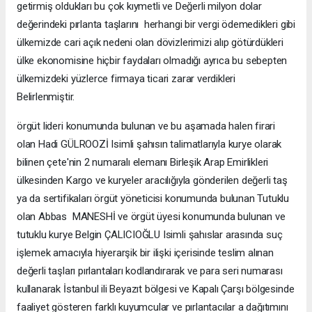
getirmiş oldukları bu çok kıymetli ve Değerli milyon dolar
değerindeki pırlanta taşlarını herhangi bir vergi ödemedikleri gibi
ülkemizde cari açık nedeni olan dövizlerimizi alıp götürdükleri
ülke ekonomisine hiçbir faydaları olmadığı ayrıca bu sebepten
ülkemizdeki yüzlerce firmaya ticari zarar verdikleri
Belirlenmiştir.
örgüt lideri konumunda bulunan ve bu aşamada halen firari
olan Hadi GÜLROOZİ Isimli şahısın talimatlarıyla kurye olarak
bilinen çete'nin 2 numaralı elemanı Birleşik Arap Emirlikleri
ülkesinden Kargo ve kuryeler aracılığıyla gönderilen değerli taş
ya da sertifikaları örgüt yöneticisi konumunda bulunan Tutuklu
olan Abbas MANESHİ ve örgüt üyesi konumunda bulunan ve
tutuklu kurye Belgin ÇALICIOĞLU Isimli şahıslar arasında suç
işlemek amacıyla hiyerarşik bir ilişki içerisinde teslim alınan
değerli taşları pırlantaları kodlandırarak ve para seri numarası
kullanarak İstanbul ili Beyazıt bölgesi ve Kapalı Çarşı bölgesinde
faaliyet gösteren farklı kuyumcular ve pırlantacılar a dağıtımını