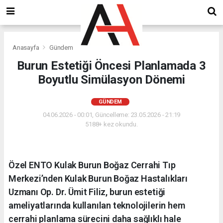
Anasayfa
Gündem
Burun Estetiği Öncesi Planlamada 3
Boyutlu Simülasyon Dönemi
GÜNDEM
04.06.2026 - 00:01, Güncelleme: 23.05.2026 - 21:19
5188+ kez okundu.
Özel ENTO Kulak Burun Boğaz Cerrahi Tıp
Merkezi’nden Kulak Burun Boğaz Hastalıkları
Uzmanı Op. Dr. Ümit Filiz, burun estetiği
ameliyatlarında kullanılan teknolojilerin hem
cerrahi planlama sürecini daha sağlıklı hale