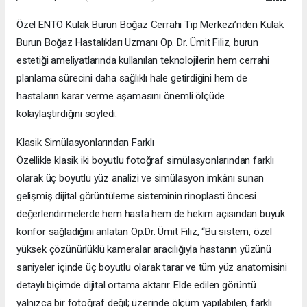
Özel ENTO Kulak Burun Boğaz Cerrahi Tıp Merkezi’nden Kulak
Burun Boğaz Hastalıkları Uzmanı Op. Dr. Ümit Filiz, burun
estetiği ameliyatlarında kullanılan teknolojilerin hem cerrahi
planlama sürecini daha sağlıklı hale getirdiğini hem de
hastaların karar verme aşamasını önemli ölçüde
kolaylaştırdığını söyledi.
Klasik Simülasyonlarından Farklı
Özellikle klasik iki boyutlu fotoğraf simülasyonlarından farklı
olarak üç boyutlu yüz analizi ve simülasyon imkânı sunan
gelişmiş dijital görüntüleme sisteminin rinoplasti öncesi
değerlendirmelerde hem hasta hem de hekim açısından büyük
konfor sağladığını anlatan Op.Dr. Ümit Filiz, “Bu sistem, özel
yüksek çözünürlüklü kameralar aracılığıyla hastanın yüzünü
saniyeler içinde üç boyutlu olarak tarar ve tüm yüz anatomisini
detaylı biçimde dijital ortama aktarır. Elde edilen görüntü
yalnızca bir fotoğraf değil; üzerinde ölçüm yapılabilen, farklı