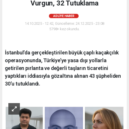
Vurgun, 32 Tutuklama
ADLIYE HABER
14.10.2025 - 12:42, Güncelleme: 24.12.2025 - 23:08
5798+ kez okundu.
İstanbul’da gerçekleştirilen büyük çaplı kaçakçılık
operasyonunda, Türkiye’ye yasa dışı yollarla
getirilen pırlanta ve değerli taşların ticaretini
yaptıkları iddiasıyla gözaltına alınan 43 şüpheliden
30’u tutuklandı.