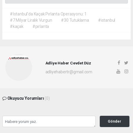
#İstanbul’da Kaçak Pırlanta Operasyonu: 1
#7 Milyar Liralık Vurgun
#30 Tutuklama
#istanbul
#kaçak
#pırlanta
Adliye Haber Cevdet Düz
adliyehabertr@gmail.com
Okuyucu Yorumları
(0)
Gönder