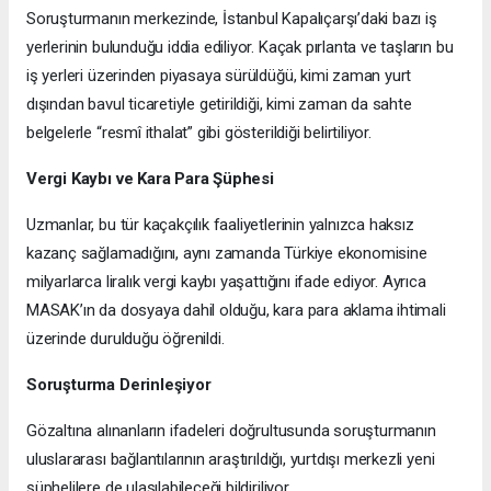
Soruşturmanın merkezinde, İstanbul Kapalıçarşı’daki bazı iş
yerlerinin bulunduğu iddia ediliyor. Kaçak pırlanta ve taşların bu
iş yerleri üzerinden piyasaya sürüldüğü, kimi zaman yurt
dışından bavul ticaretiyle getirildiği, kimi zaman da sahte
belgelerle “resmî ithalat” gibi gösterildiği belirtiliyor.
Vergi Kaybı ve Kara Para Şüphesi
Uzmanlar, bu tür kaçakçılık faaliyetlerinin yalnızca haksız
kazanç sağlamadığını, aynı zamanda Türkiye ekonomisine
milyarlarca liralık vergi kaybı yaşattığını ifade ediyor. Ayrıca
MASAK’ın da dosyaya dahil olduğu, kara para aklama ihtimali
üzerinde durulduğu öğrenildi.
Soruşturma Derinleşiyor
Gözaltına alınanların ifadeleri doğrultusunda soruşturmanın
uluslararası bağlantılarının araştırıldığı, yurtdışı merkezli yeni
şüphelilere de ulaşılabileceği bildiriliyor.