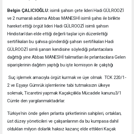
Belgin ÇALICIOĞLU:
isimli şahsın çete lideri Hadi GÜLROOZİ
ve 2 numaralı adama Abbas MANESHİ isimli şahıs ile birlikte
hareket ettiği örgüt lideri Hadi GÜLROOZİ isimli şahsın
Hindistan'dan elde ettiği değerli taşlar için düzenlettiği
sertifikaları bu şahısa gönderdiği şahsın sertifikaları Hadi
GÜLROOZİ simli şansın kendisine söylediği pırlantacılara
dağıttığı yine Abbas MANESHİ talimatları ile pırlantacılara Gelen
siparişlerinin dağıtım yaptığı bu işte komisyon ile çalıştığı
Suç işlemek amacıyla örgüt kurmak ve üye olmak TCK 220/1-
2 ve Eşyayı Gümrük işlemlerine tabi tutmaksızın ülkeye
sokmak, Ticaretini yapmak Kaçakçılıkla Mücadele kanunu3/1
Cümle den yargılanmaktadırlar.
Türkiye'nin önde gelen pırlanta şirketlerinin sahipleri, ortakları,
üst düzey yöneticileri ve çalışanlarının da bu kumpasa dahil
oldukları milyon dolarlık haksız kazanç elde ettikleri Kaçak