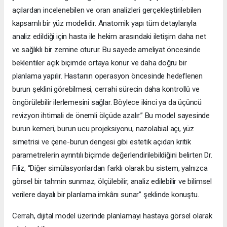
açılardan incelenebilen ve oran analizleri gerçekleştirilebilen
kapsamlı bir yüz modelidir. Anatomik yapı tüm detaylarıyla
analiz edildiği için hasta ile hekim arasındaki iletişim daha net
ve sağlıklı bir zemine oturur. Bu sayede ameliyat öncesinde
beklentiler açık biçimde ortaya konur ve daha doğru bir
planlama yapılır. Hastanın operasyon öncesinde hedeflenen
burun şeklini görebilmesi, cerrahi sürecin daha kontrollü ve
öngörülebilir ilerlemesini sağlar. Böylece ikinci ya da üçüncü
revizyon ihtimali de önemli ölçüde azalır.” Bu model sayesinde
burun kemeri, burun ucu projeksiyonu, nazolabial açı, yüz
simetrisi ve çene-burun dengesi gibi estetik açıdan kritik
parametrelerin ayrıntılı biçimde değerlendirilebildiğini belirten Dr.
Filiz, “Diğer simülasyonlardan farklı olarak bu sistem, yalnızca
görsel bir tahmin sunmaz; ölçülebilir, analiz edilebilir ve bilimsel
verilere dayalı bir planlama imkânı sunar” şeklinde konuştu.
Cerrah, dijital model üzerinde planlamayı hastaya görsel olarak