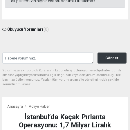
olup sitemizin hiç bir editörü sorumlu tutulamaz...
Okuyucu Yorumları
(0)
Gönder
Yorum yazarak Topluluk Kuralları’nı kabul etmiş bulunuyor ve adliyehaber.com.tr
sitesine yaptığınız yorumunuzla ilgili doğrudan veya dolaylı tüm sorumluluğu tek
başınıza üstleniyorsunuz. Yazılan tüm yorumlardan site yönetimi hiçbir şekilde
sorumlu tutulamaz.
Anasayfa
Adliye Haber
İstanbul’da Kaçak Pırlanta
Operasyonu: 1,7 Milyar Liralık