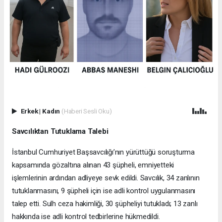
Erkek
|
Kadın
(Haberi Sesli Oku)
Savcılıktan Tutuklama Talebi
İstanbul Cumhuriyet Başsavcılığı’nın yürüttüğü soruşturma
kapsamında gözaltına alınan 43 şüpheli, emniyetteki
işlemlerinin ardından adliyeye sevk edildi. Savcılık, 34 zanlının
tutuklanmasını, 9 şüpheli için ise adli kontrol uygulanmasını
talep etti. Sulh ceza hakimliği, 30 şüpheliyi tutukladı; 13 zanlı
hakkında ise adli kontrol tedbirlerine hükmedildi.