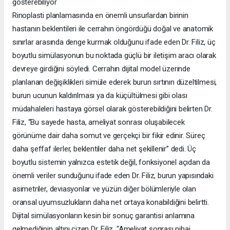
gösterebiliyor
Rinoplasti planlamasında en önemli unsurlardan birinin
hastanın beklentileri ile cerrahın öngördüğü doğal ve anatomik
sınırlar arasında denge kurmak olduğunu ifade eden Dr. Filiz, üç
boyutlu simülasyonun bu noktada güçlü bir iletişim aracı olarak
devreye girdiğini söyledi. Cerrahın dijital model üzerinde
planlanan değişiklikleri simüle ederek burun sırtının düzeltilmesi,
burun ucunun kaldırılması ya da küçültülmesi gibi olası
müdahaleleri hastaya görsel olarak gösterebildiğini belirten Dr.
Filiz, “Bu sayede hasta, ameliyat sonrası oluşabilecek
görünüme dair daha somut ve gerçekçi bir fikir edinir. Süreç
daha şeffaf ilerler, beklentiler daha net şekillenir” dedi. Üç
boyutlu sistemin yalnızca estetik değil, fonksiyonel açıdan da
önemli veriler sunduğunu ifade eden Dr. Filiz, burun yapısındaki
asimetriler, deviasyonlar ve yüzün diğer bölümleriyle olan
oransal uyumsuzlukların daha net ortaya konabildiğini belirtti.
Dijital simülasyonların kesin bir sonuç garantisi anlamına
gelmediğinin altını çizen Dr. Filiz, “Ameliyat sonrası nihai