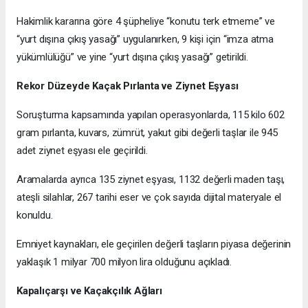
Hakimlik kararına göre 4 şüpheliye “konutu terk etmeme” ve
“yurt dışına çıkış yasağı” uygulanırken, 9 kişi için “imza atma
yükümlülüğü” ve yine “yurt dışına çıkış yasağı” getirildi.
Rekor Düzeyde Kaçak Pırlanta ve Ziynet Eşyası
Soruşturma kapsamında yapılan operasyonlarda, 115 kilo 602
gram pırlanta, kuvars, zümrüt, yakut gibi değerli taşlar ile 945
adet ziynet eşyası ele geçirildi.
Aramalarda ayrıca 135 ziynet eşyası, 1132 değerli maden taşı,
ateşli silahlar, 267 tarihi eser ve çok sayıda dijital materyale el
konuldu.
Emniyet kaynakları, ele geçirilen değerli taşların piyasa değerinin
yaklaşık 1 milyar 700 milyon lira olduğunu açıkladı.
Kapalıçarşı ve Kaçakçılık Ağları