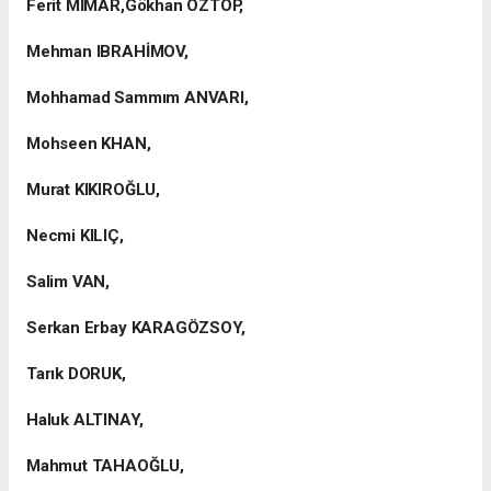
Ferit MİMAR,Gökhan ÖZTOP,
Mehman IBRAHİMOV,
Mohhamad Sammım ANVARI,
Mohseen KHAN,
Murat KIKIROĞLU,
Necmi KILIÇ,
Salim VAN,
Serkan Erbay KARAGÖZSOY,
Tarık DORUK,
Haluk ALTINAY,
Mahmut TAHAOĞLU,