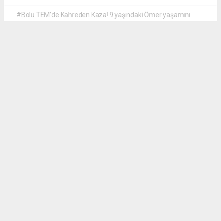
#Bolu TEM’de Kahreden Kaza! 9 yaşındaki Ömer yaşamını
yitirdi
#4 yaralı! Mustafa ensari yönetimindeki jip can aldı
#mustafa ensari
Adliye Haber Cevdet Düz
adliyehabertr@gmail.com
Okuyucu Yorumları
(0)
Gönder