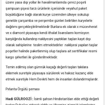
üzere yasa dışı yollar ile havalimanlarında çerez poşeti
şampuan şişesi tarzı ürünlerin içerisinde veyahut paket
büyüklüğüne bağlı olarak kurye üzerinden ülkeye sokulup
genelde çarşamba ve perşembe günleri belirtilen kuryelerle
dağıtımı gerçekleştirilmektedir Bunlara ek olarak x mücevherat
ve x diamont piyasaya kendi ithalat lisanslarını komisyon
karşılığında kullandırıp nakliyesini yaptıkları taşları kayıt dışı
olarak sahiplerine teslim etmektedirler nakliyesi yapılan taşlar
poşetler halinde paketlenmiş olup taşlara ait sertifikalar resmi
kargo şirketleri ile gönderilmektedir.
Temin edilmiş olan gümrük kaçağı değerli taşları takılara
eklemek suretiyle piyasaya sürülerek ve haksız kazanç elde
etmek suretiyle Hem Devleti hem de insanları dolandırmışlardır.
Pırlanta Örgütü şeması
Hadi GÜLROOZİ :
İsimli şahsın Hindistan'dan elde ettiği değerli