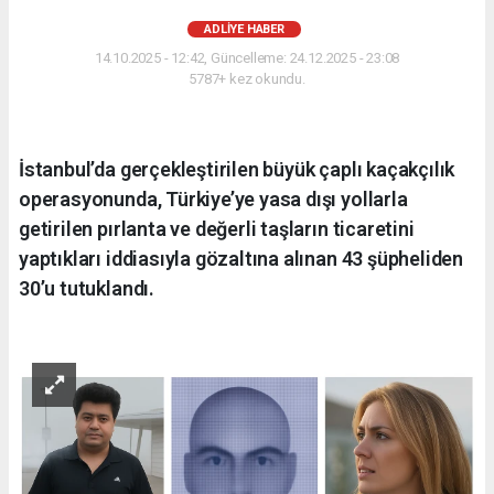
ADLIYE HABER
14.10.2025 - 12:42, Güncelleme: 24.12.2025 - 23:08
5787+ kez okundu.
İstanbul’da gerçekleştirilen büyük çaplı kaçakçılık
operasyonunda, Türkiye’ye yasa dışı yollarla
getirilen pırlanta ve değerli taşların ticaretini
yaptıkları iddiasıyla gözaltına alınan 43 şüpheliden
30’u tutuklandı.