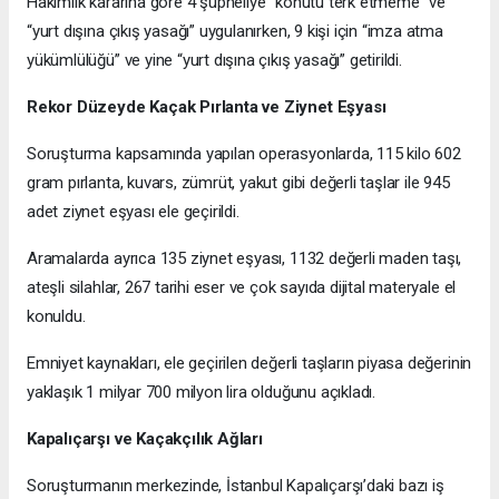
Hakimlik kararına göre 4 şüpheliye “konutu terk etmeme” ve
“yurt dışına çıkış yasağı” uygulanırken, 9 kişi için “imza atma
yükümlülüğü” ve yine “yurt dışına çıkış yasağı” getirildi.
Rekor Düzeyde Kaçak Pırlanta ve Ziynet Eşyası
Soruşturma kapsamında yapılan operasyonlarda, 115 kilo 602
gram pırlanta, kuvars, zümrüt, yakut gibi değerli taşlar ile 945
adet ziynet eşyası ele geçirildi.
Aramalarda ayrıca 135 ziynet eşyası, 1132 değerli maden taşı,
ateşli silahlar, 267 tarihi eser ve çok sayıda dijital materyale el
konuldu.
Emniyet kaynakları, ele geçirilen değerli taşların piyasa değerinin
yaklaşık 1 milyar 700 milyon lira olduğunu açıkladı.
Kapalıçarşı ve Kaçakçılık Ağları
Soruşturmanın merkezinde, İstanbul Kapalıçarşı’daki bazı iş