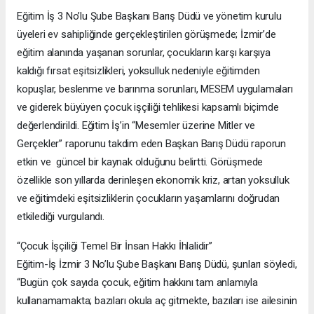
Eğitim İş 3 No’lu Şube Başkanı Barış Düdü ve yönetim kurulu
üyeleri ev sahipliğinde gerçekleştirilen görüşmede; İzmir’de
eğitim alanında yaşanan sorunlar, çocukların karşı karşıya
kaldığı fırsat eşitsizlikleri, yoksulluk nedeniyle eğitimden
kopuşlar, beslenme ve barınma sorunları, MESEM uygulamaları
ve giderek büyüyen çocuk işçiliği tehlikesi kapsamlı biçimde
değerlendirildi. Eğitim İş’in “Mesemler üzerine Mitler ve
Gerçekler” raporunu takdim eden Başkan Barış Düdü raporun
etkin ve güncel bir kaynak olduğunu belirtti. Görüşmede
özellikle son yıllarda derinleşen ekonomik kriz, artan yoksulluk
ve eğitimdeki eşitsizliklerin çocukların yaşamlarını doğrudan
etkilediği vurgulandı.
“Çocuk İşçiliği Temel Bir İnsan Hakkı İhlalidir”
Eğitim-İş İzmir 3 No’lu Şube Başkanı Barış Düdü, şunları söyledi,
“Bugün çok sayıda çocuk, eğitim hakkını tam anlamıyla
kullanamamakta; bazıları okula aç gitmekte, bazıları ise ailesinin