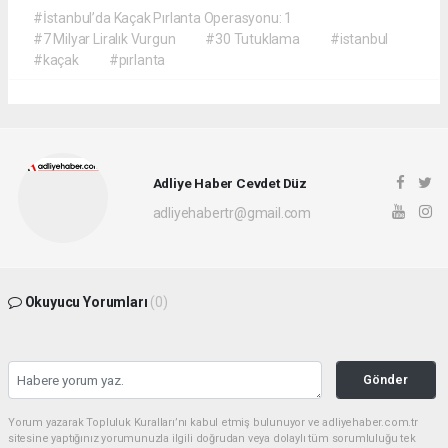
#İstanbul’da Kaçak Pırlanta Operasyonu: 1
#7 Milyar Liralık Vurgun
#30 Tutuklama
#istanbul
#kaçak
#pırlanta
Adliye Haber Cevdet Düz
adliyehabertr@gmail.com
Okuyucu Yorumları
(0)
Gönder
Yorum yazarak Topluluk Kuralları’nı kabul etmiş bulunuyor ve adliyehaber.com.tr
sitesine yaptığınız yorumunuzla ilgili doğrudan veya dolaylı tüm sorumluluğu tek