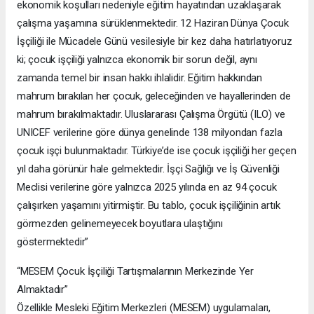
ekonomik koşulları nedeniyle eğitim hayatından uzaklaşarak
çalışma yaşamına sürüklenmektedir. 12 Haziran Dünya Çocuk
İşçiliği ile Mücadele Günü vesilesiyle bir kez daha hatırlatıyoruz
ki; çocuk işçiliği yalnızca ekonomik bir sorun değil, aynı
zamanda temel bir insan hakkı ihlalidir. Eğitim hakkından
mahrum bırakılan her çocuk, geleceğinden ve hayallerinden de
mahrum bırakılmaktadır. Uluslararası Çalışma Örgütü (ILO) ve
UNICEF verilerine göre dünya genelinde 138 milyondan fazla
çocuk işçi bulunmaktadır. Türkiye’de ise çocuk işçiliği her geçen
yıl daha görünür hale gelmektedir. İşçi Sağlığı ve İş Güvenliği
Meclisi verilerine göre yalnızca 2025 yılında en az 94 çocuk
çalışırken yaşamını yitirmiştir. Bu tablo, çocuk işçiliğinin artık
görmezden gelinemeyecek boyutlara ulaştığını
göstermektedir”
“MESEM Çocuk İşçiliği Tartışmalarının Merkezinde Yer
Almaktadır”
Özellikle Mesleki Eğitim Merkezleri (MESEM) uygulamaları,