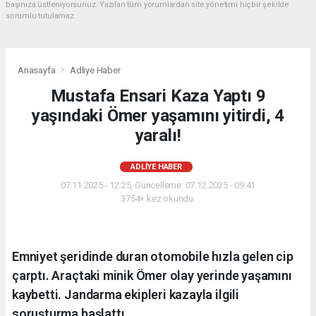
başınıza üstleniyorsunuz. Yazılan tüm yorumlardan site yönetimi hiçbir şekilde
sorumlu tutulamaz.
Anasayfa
Adliye Haber
Mustafa Ensari Kaza Yaptı 9
yaşındaki Ömer yaşamını yitirdi, 4
yaralı!
ADLIYE HABER
07.11.2025 - 12:25, Güncelleme: 07.12.2025 - 09:41
3754+ kez okundu.
Emniyet şeridinde duran otomobile hızla gelen cip
çarptı. Araçtaki minik Ömer olay yerinde yaşamını
kaybetti. Jandarma ekipleri kazayla ilgili
soruşturma başlattı.