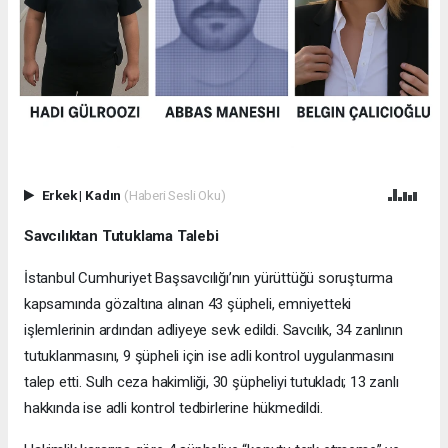
Erkek
|
Kadın
(Haberi Sesli Oku)
Savcılıktan Tutuklama Talebi
İstanbul Cumhuriyet Başsavcılığı’nın yürüttüğü soruşturma
kapsamında gözaltına alınan 43 şüpheli, emniyetteki
işlemlerinin ardından adliyeye sevk edildi. Savcılık, 34 zanlının
tutuklanmasını, 9 şüpheli için ise adli kontrol uygulanmasını
talep etti. Sulh ceza hakimliği, 30 şüpheliyi tutukladı; 13 zanlı
hakkında ise adli kontrol tedbirlerine hükmedildi.