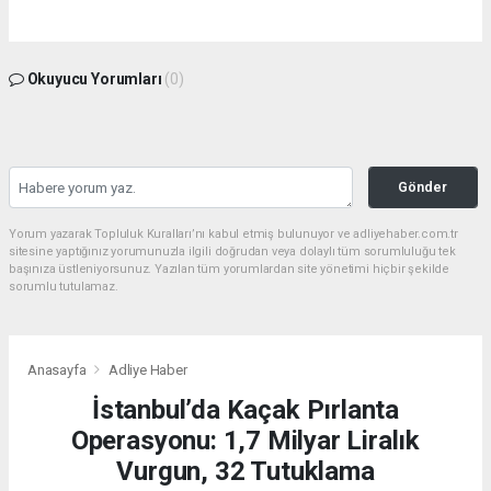
Okuyucu Yorumları
(0)
Gönder
Yorum yazarak Topluluk Kuralları’nı kabul etmiş bulunuyor ve adliyehaber.com.tr
sitesine yaptığınız yorumunuzla ilgili doğrudan veya dolaylı tüm sorumluluğu tek
başınıza üstleniyorsunuz. Yazılan tüm yorumlardan site yönetimi hiçbir şekilde
sorumlu tutulamaz.
Anasayfa
Adliye Haber
İstanbul’da Kaçak Pırlanta
Operasyonu: 1,7 Milyar Liralık
Vurgun, 32 Tutuklama