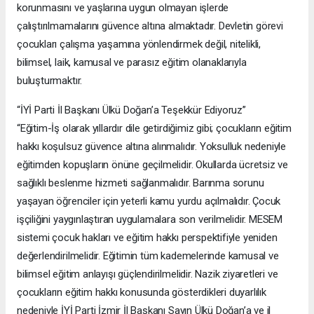
korunmasını ve yaşlarına uygun olmayan işlerde
çalıştırılmamalarını güvence altına almaktadır. Devletin görevi
çocukları çalışma yaşamına yönlendirmek değil, nitelikli,
bilimsel, laik, kamusal ve parasız eğitim olanaklarıyla
buluşturmaktır.
“İYİ Parti İl Başkanı Ülkü Doğan’a Teşekkür Ediyoruz”
“Eğitim-İş olarak yıllardır dile getirdiğimiz gibi; çocukların eğitim
hakkı koşulsuz güvence altına alınmalıdır. Yoksulluk nedeniyle
eğitimden kopuşların önüne geçilmelidir. Okullarda ücretsiz ve
sağlıklı beslenme hizmeti sağlanmalıdır. Barınma sorunu
yaşayan öğrenciler için yeterli kamu yurdu açılmalıdır. Çocuk
işçiliğini yaygınlaştıran uygulamalara son verilmelidir. MESEM
sistemi çocuk hakları ve eğitim hakkı perspektifiyle yeniden
değerlendirilmelidir. Eğitimin tüm kademelerinde kamusal ve
bilimsel eğitim anlayışı güçlendirilmelidir. Nazik ziyaretleri ve
çocukların eğitim hakkı konusunda gösterdikleri duyarlılık
nedeniyle İYİ Parti İzmir İl Başkanı Sayın Ülkü Doğan’a ve il