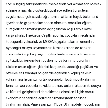
çocuk işçiliği tartışmalarının merkezinde yer almaktadır. Meslek
edinme amacıyla oluşturulduğu ifade edilen bu sistem,
uygulamada çok sayıda öğrencinin haftanın büyük bölümünü
işyerlerinde geçirmesine neden olmakta; çocuklar eğitim
süreçlerinden uzaklaşırken ağır çalışma koşullarıyla karşı
karşıya kalabilmektedir. Çeşitli raporlar, çocukların eğitimden
kopuşunda yoksulluk ve MESEM uygulamalarının önemli rol
oynadığını ortaya koymaktadır. İzmir özelinde de benzer
sorunlarla karşı karşıyayız. Eğitim hakkına erişimde yaşanan
eşitsizlikler, öğrencilerin beslenme ve barınma sorunları,
ailelerin artan eğitim giderleri karşısında yaşadığı güçlükler ve
özellikle dezavantajlı bölgelerde eğitimden kopuş riskinin
yükselmesi hepimizin ortak sorunudur. Eğitim politikalarının
temel amacı çocukları okulda tutmak, onların akademik, sosyal
ve kültürel gelişimlerini desteklemek olmalıdır. Hiçbir çocuk
ekonomik nedenlerle eğitimden uzaklaşmak zorunda
bırakılmamalıdır. Anayasamızın 41. ve 50. maddeleri çocukların