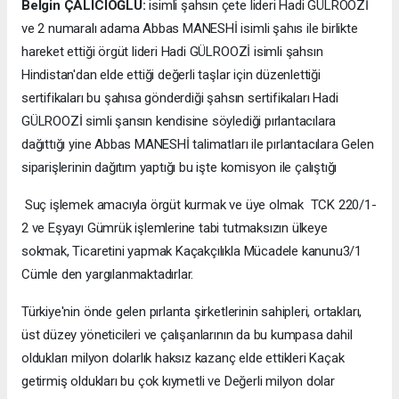
Belgin ÇALICIOĞLU:
isimli şahsın çete lideri Hadi GÜLROOZİ
ve 2 numaralı adama Abbas MANESHİ isimli şahıs ile birlikte
hareket ettiği örgüt lideri Hadi GÜLROOZİ isimli şahsın
Hindistan'dan elde ettiği değerli taşlar için düzenlettiği
sertifikaları bu şahısa gönderdiği şahsın sertifikaları Hadi
GÜLROOZİ simli şansın kendisine söylediği pırlantacılara
dağıttığı yine Abbas MANESHİ talimatları ile pırlantacılara Gelen
siparişlerinin dağıtım yaptığı bu işte komisyon ile çalıştığı
Suç işlemek amacıyla örgüt kurmak ve üye olmak TCK 220/1-
2 ve Eşyayı Gümrük işlemlerine tabi tutmaksızın ülkeye
sokmak, Ticaretini yapmak Kaçakçılıkla Mücadele kanunu3/1
Cümle den yargılanmaktadırlar.
Türkiye'nin önde gelen pırlanta şirketlerinin sahipleri, ortakları,
üst düzey yöneticileri ve çalışanlarının da bu kumpasa dahil
oldukları milyon dolarlık haksız kazanç elde ettikleri Kaçak
getirmiş oldukları bu çok kıymetli ve Değerli milyon dolar