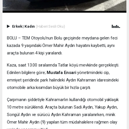
Erkek
|
Kadın
(Haberi Sesli Oku)
BOLU – TEM Otoyolu’nun Bolu geçişinde meydana gelen feci
kazada 9 yaşındaki Ömer Mahir Aydın hayatını kaybetti, aynı
araçta bulunan 4 kişi yaralandı.
Kaza, saat 13.00 sıralarında Tatlar köyü mevkiinde gerçekleşti.
Edinilen bilgilere göre;
Mustafa Ensari
yönetimindeki cip,
emniyet şeridinde park halindeki Aydın Kahraman idaresindeki
otomobile arka kısımdan büyük bir hızla çarptı.
Çarpmanın şiddetiyle Kahraman’ın kullandığı otomobil yaklaşık
10 metre sürüklendi. Araçta bulunan Sadi Aydın, Yakup Aydın,
Songül Aydın ve sürücü Aydın Kahraman yaralanırken, minik
Ömer Mahir Aydın (9) yapılan tüm müdahalelere rağmen olay