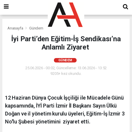
Anasayfa
Gündem
İyi Parti’den Eğitim-İş Sendikası’na
Anlamlı Ziyaret
GÜNDEM
25.06.2026 - 00:02, Güncelleme: 13.06.2026 - 13:52
9205+ kez okundu.
12 Haziran Dünya Çocuk İşçiliği ile Mücadele Günü
kapsamında, İYİ Parti İzmir İl Başkanı Sayın Ülkü
Doğan ve il yönetim kurulu üyeleri, Eğitim-İş İzmir 3
No'lu Şubesi yönetimini ziyaret etti.