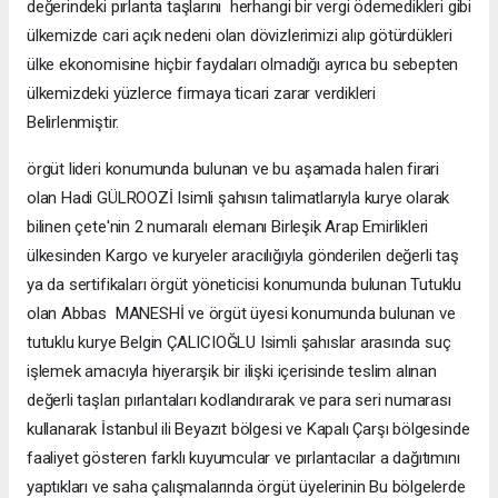
değerindeki pırlanta taşlarını herhangi bir vergi ödemedikleri gibi
ülkemizde cari açık nedeni olan dövizlerimizi alıp götürdükleri
ülke ekonomisine hiçbir faydaları olmadığı ayrıca bu sebepten
ülkemizdeki yüzlerce firmaya ticari zarar verdikleri
Belirlenmiştir.
örgüt lideri konumunda bulunan ve bu aşamada halen firari
olan Hadi GÜLROOZİ Isimli şahısın talimatlarıyla kurye olarak
bilinen çete'nin 2 numaralı elemanı Birleşik Arap Emirlikleri
ülkesinden Kargo ve kuryeler aracılığıyla gönderilen değerli taş
ya da sertifikaları örgüt yöneticisi konumunda bulunan Tutuklu
olan Abbas MANESHİ ve örgüt üyesi konumunda bulunan ve
tutuklu kurye Belgin ÇALICIOĞLU Isimli şahıslar arasında suç
işlemek amacıyla hiyerarşik bir ilişki içerisinde teslim alınan
değerli taşları pırlantaları kodlandırarak ve para seri numarası
kullanarak İstanbul ili Beyazıt bölgesi ve Kapalı Çarşı bölgesinde
faaliyet gösteren farklı kuyumcular ve pırlantacılar a dağıtımını
yaptıkları ve saha çalışmalarında örgüt üyelerinin Bu bölgelerde