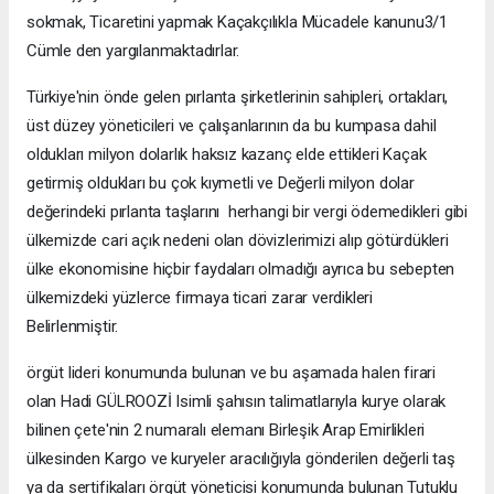
sokmak, Ticaretini yapmak Kaçakçılıkla Mücadele kanunu3/1
Cümle den yargılanmaktadırlar.
Türkiye'nin önde gelen pırlanta şirketlerinin sahipleri, ortakları,
üst düzey yöneticileri ve çalışanlarının da bu kumpasa dahil
oldukları milyon dolarlık haksız kazanç elde ettikleri Kaçak
getirmiş oldukları bu çok kıymetli ve Değerli milyon dolar
değerindeki pırlanta taşlarını herhangi bir vergi ödemedikleri gibi
ülkemizde cari açık nedeni olan dövizlerimizi alıp götürdükleri
ülke ekonomisine hiçbir faydaları olmadığı ayrıca bu sebepten
ülkemizdeki yüzlerce firmaya ticari zarar verdikleri
Belirlenmiştir.
örgüt lideri konumunda bulunan ve bu aşamada halen firari
olan Hadi GÜLROOZİ Isimli şahısın talimatlarıyla kurye olarak
bilinen çete'nin 2 numaralı elemanı Birleşik Arap Emirlikleri
ülkesinden Kargo ve kuryeler aracılığıyla gönderilen değerli taş
ya da sertifikaları örgüt yöneticisi konumunda bulunan Tutuklu