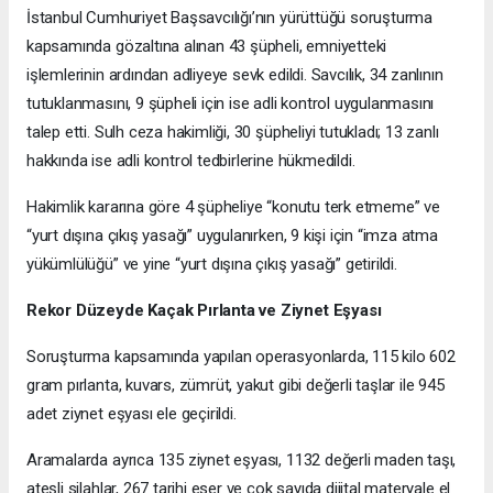
İstanbul Cumhuriyet Başsavcılığı’nın yürüttüğü soruşturma
kapsamında gözaltına alınan 43 şüpheli, emniyetteki
işlemlerinin ardından adliyeye sevk edildi. Savcılık, 34 zanlının
tutuklanmasını, 9 şüpheli için ise adli kontrol uygulanmasını
talep etti. Sulh ceza hakimliği, 30 şüpheliyi tutukladı; 13 zanlı
hakkında ise adli kontrol tedbirlerine hükmedildi.
Hakimlik kararına göre 4 şüpheliye “konutu terk etmeme” ve
“yurt dışına çıkış yasağı” uygulanırken, 9 kişi için “imza atma
yükümlülüğü” ve yine “yurt dışına çıkış yasağı” getirildi.
Rekor Düzeyde Kaçak Pırlanta ve Ziynet Eşyası
Soruşturma kapsamında yapılan operasyonlarda, 115 kilo 602
gram pırlanta, kuvars, zümrüt, yakut gibi değerli taşlar ile 945
adet ziynet eşyası ele geçirildi.
Aramalarda ayrıca 135 ziynet eşyası, 1132 değerli maden taşı,
ateşli silahlar, 267 tarihi eser ve çok sayıda dijital materyale el