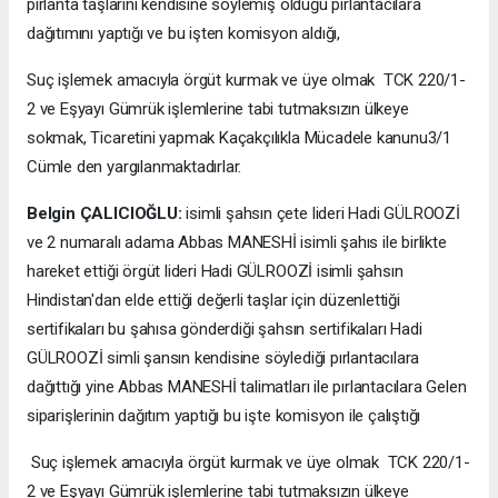
pırlanta taşlarını kendisine söylemiş olduğu pırlantacılara
dağıtımını yaptığı ve bu işten komisyon aldığı,
Suç işlemek amacıyla örgüt kurmak ve üye olmak TCK 220/1-
2 ve Eşyayı Gümrük işlemlerine tabi tutmaksızın ülkeye
sokmak, Ticaretini yapmak Kaçakçılıkla Mücadele kanunu3/1
Cümle den yargılanmaktadırlar.
Belgin ÇALICIOĞLU:
isimli şahsın çete lideri Hadi GÜLROOZİ
ve 2 numaralı adama Abbas MANESHİ isimli şahıs ile birlikte
hareket ettiği örgüt lideri Hadi GÜLROOZİ isimli şahsın
Hindistan'dan elde ettiği değerli taşlar için düzenlettiği
sertifikaları bu şahısa gönderdiği şahsın sertifikaları Hadi
GÜLROOZİ simli şansın kendisine söylediği pırlantacılara
dağıttığı yine Abbas MANESHİ talimatları ile pırlantacılara Gelen
siparişlerinin dağıtım yaptığı bu işte komisyon ile çalıştığı
Suç işlemek amacıyla örgüt kurmak ve üye olmak TCK 220/1-
2 ve Eşyayı Gümrük işlemlerine tabi tutmaksızın ülkeye