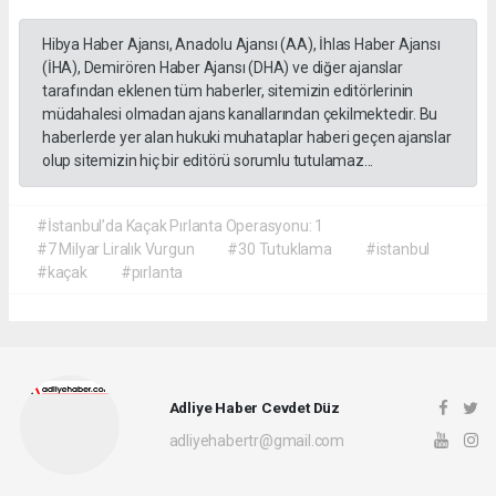
Hibya Haber Ajansı, Anadolu Ajansı (AA), İhlas Haber Ajansı
(İHA), Demirören Haber Ajansı (DHA) ve diğer ajanslar
tarafından eklenen tüm haberler, sitemizin editörlerinin
müdahalesi olmadan ajans kanallarından çekilmektedir. Bu
haberlerde yer alan hukuki muhataplar haberi geçen ajanslar
olup sitemizin hiç bir editörü sorumlu tutulamaz...
#İstanbul’da Kaçak Pırlanta Operasyonu: 1
#7 Milyar Liralık Vurgun
#30 Tutuklama
#istanbul
#kaçak
#pırlanta
Adliye Haber Cevdet Düz
adliyehabertr@gmail.com