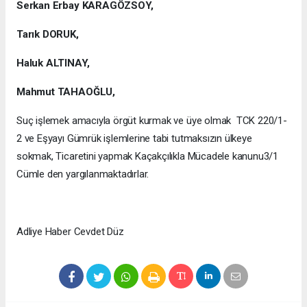
Serkan Erbay KARAGÖZSOY,
Tarık DORUK,
Haluk ALTINAY,
Mahmut TAHAOĞLU,
Suç işlemek amacıyla örgüt kurmak ve üye olmak TCK 220/1-
2 ve Eşyayı Gümrük işlemlerine tabi tutmaksızın ülkeye
sokmak, Ticaretini yapmak Kaçakçılıkla Mücadele kanunu3/1
Cümle den yargılanmaktadırlar.
Adliye Haber Cevdet Düz