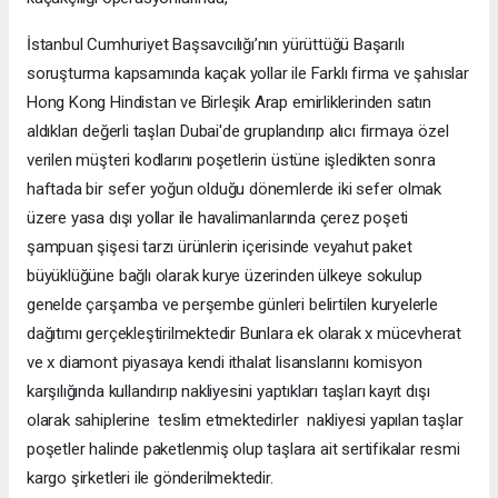
İstanbul Cumhuriyet Başsavcılığı’nın yürüttüğü Başarılı
soruşturma kapsamında kaçak yollar ile Farklı firma ve şahıslar
Hong Kong Hindistan ve Birleşik Arap emirliklerinden satın
aldıkları değerli taşları Dubai'de gruplandırıp alıcı firmaya özel
verilen müşteri kodlarını poşetlerin üstüne işledikten sonra
haftada bir sefer yoğun olduğu dönemlerde iki sefer olmak
üzere yasa dışı yollar ile havalimanlarında çerez poşeti
şampuan şişesi tarzı ürünlerin içerisinde veyahut paket
büyüklüğüne bağlı olarak kurye üzerinden ülkeye sokulup
genelde çarşamba ve perşembe günleri belirtilen kuryelerle
dağıtımı gerçekleştirilmektedir Bunlara ek olarak x mücevherat
ve x diamont piyasaya kendi ithalat lisanslarını komisyon
karşılığında kullandırıp nakliyesini yaptıkları taşları kayıt dışı
olarak sahiplerine teslim etmektedirler nakliyesi yapılan taşlar
poşetler halinde paketlenmiş olup taşlara ait sertifikalar resmi
kargo şirketleri ile gönderilmektedir.