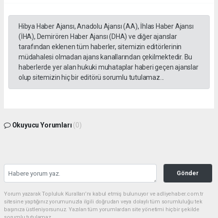
Hibya Haber Ajansı, Anadolu Ajansı (AA), İhlas Haber Ajansı
(İHA), Demirören Haber Ajansı (DHA) ve diğer ajanslar
tarafından eklenen tüm haberler, sitemizin editörlerinin
müdahalesi olmadan ajans kanallarından çekilmektedir. Bu
haberlerde yer alan hukuki muhataplar haberi geçen ajanslar
olup sitemizin hiç bir editörü sorumlu tutulamaz...
Okuyucu Yorumları
(0)
Gönder
Yorum yazarak Topluluk Kuralları’nı kabul etmiş bulunuyor ve adliyehaber.com.tr
sitesine yaptığınız yorumunuzla ilgili doğrudan veya dolaylı tüm sorumluluğu tek
başınıza üstleniyorsunuz. Yazılan tüm yorumlardan site yönetimi hiçbir şekilde
sorumlu tutulamaz.