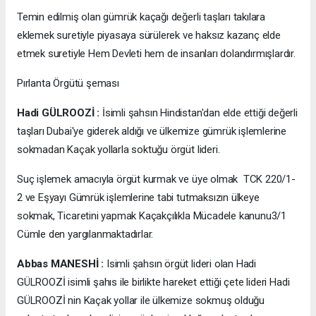
Temin edilmiş olan gümrük kaçağı değerli taşları takılara
eklemek suretiyle piyasaya sürülerek ve haksız kazanç elde
etmek suretiyle Hem Devleti hem de insanları dolandırmışlardır.
Pırlanta Örgütü şeması
Hadi GÜLROOZİ :
İsimli şahsın Hindistan'dan elde ettiği değerli
taşları Dubai'ye giderek aldığı ve ülkemize gümrük işlemlerine
sokmadan Kaçak yollarla soktuğu örgüt lideri.
Suç işlemek amacıyla örgüt kurmak ve üye olmak TCK 220/1-
2 ve Eşyayı Gümrük işlemlerine tabi tutmaksızın ülkeye
sokmak, Ticaretini yapmak Kaçakçılıkla Mücadele kanunu3/1
Cümle den yargılanmaktadırlar.
Abbas MANESHİ :
Isimli şahsın örgüt lideri olan Hadi
GÜLROOZİ isimli şahıs ile birlikte hareket ettiği çete lideri Hadi
GÜLROOZİ nin Kaçak yollar ile ülkemize sokmuş olduğu