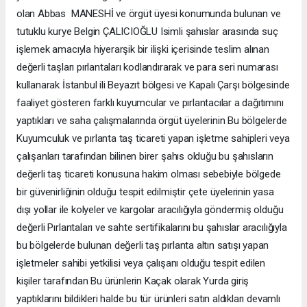
olan Abbas MANESHİ ve örgüt üyesi konumunda bulunan ve
tutuklu kurye Belgin ÇALICIOĞLU Isimli şahıslar arasında suç
işlemek amacıyla hiyerarşik bir ilişki içerisinde teslim alınan
değerli taşları pırlantaları kodlandırarak ve para seri numarası
kullanarak İstanbul ili Beyazıt bölgesi ve Kapalı Çarşı bölgesinde
faaliyet gösteren farklı kuyumcular ve pırlantacılar a dağıtımını
yaptıkları ve saha çalışmalarında örgüt üyelerinin Bu bölgelerde
Kuyumculuk ve pırlanta taş ticareti yapan işletme sahipleri veya
çalışanları tarafından bilinen birer şahıs olduğu bu şahısların
değerli taş ticareti konusuna hakim olması sebebiyle bölgede
bir güvenirliğinin olduğu tespit edilmiştir çete üyelerinin yasa
dışı yollar ile kolyeler ve kargolar aracılığıyla göndermiş olduğu
değerli Pırlantaları ve sahte sertifikalarını bu şahıslar aracılığıyla
bu bölgelerde bulunan değerli taş pırlanta altın satışı yapan
işletmeler sahibi yetkilisi veya çalışanı olduğu tespit edilen
kişiler tarafından Bu ürünlerin Kaçak olarak Yurda giriş
yaptıklarını bildikleri halde bu tür ürünleri satın aldıkları devamlı