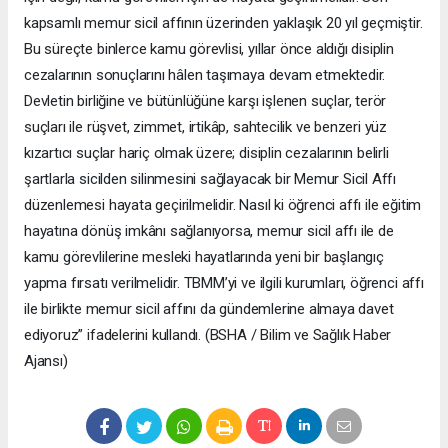
kapsamlı memur sicil affının üzerinden yaklaşık 20 yıl geçmiştir.
Bu süreçte binlerce kamu görevlisi, yıllar önce aldığı disiplin
cezalarının sonuçlarını hâlen taşımaya devam etmektedir.
Devletin birliğine ve bütünlüğüne karşı işlenen suçlar, terör
suçları ile rüşvet, zimmet, irtikâp, sahtecilik ve benzeri yüz
kızartıcı suçlar hariç olmak üzere; disiplin cezalarının belirli
şartlarla sicilden silinmesini sağlayacak bir Memur Sicil Affı
düzenlemesi hayata geçirilmelidir. Nasıl ki öğrenci affı ile eğitim
hayatına dönüş imkânı sağlanıyorsa, memur sicil affı ile de
kamu görevlilerine mesleki hayatlarında yeni bir başlangıç
yapma fırsatı verilmelidir. TBMM’yi ve ilgili kurumları, öğrenci affı
ile birlikte memur sicil affını da gündemlerine almaya davet
ediyoruz” ifadelerini kullandı. (BSHA / Bilim ve Sağlık Haber
Ajansı)