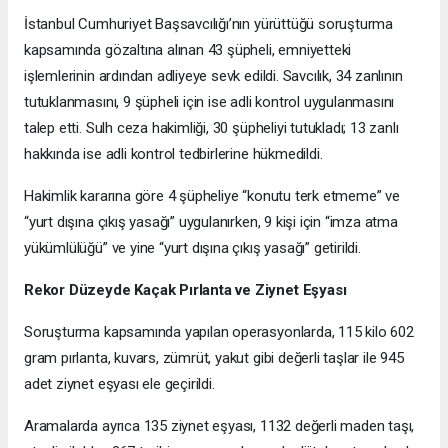
İstanbul Cumhuriyet Başsavcılığı’nın yürüttüğü soruşturma
kapsamında gözaltına alınan 43 şüpheli, emniyetteki
işlemlerinin ardından adliyeye sevk edildi. Savcılık, 34 zanlının
tutuklanmasını, 9 şüpheli için ise adli kontrol uygulanmasını
talep etti. Sulh ceza hakimliği, 30 şüpheliyi tutukladı; 13 zanlı
hakkında ise adli kontrol tedbirlerine hükmedildi.
Hakimlik kararına göre 4 şüpheliye “konutu terk etmeme” ve
“yurt dışına çıkış yasağı” uygulanırken, 9 kişi için “imza atma
yükümlülüğü” ve yine “yurt dışına çıkış yasağı” getirildi.
Rekor Düzeyde Kaçak Pırlanta ve Ziynet Eşyası
Soruşturma kapsamında yapılan operasyonlarda, 115 kilo 602
gram pırlanta, kuvars, zümrüt, yakut gibi değerli taşlar ile 945
adet ziynet eşyası ele geçirildi.
Aramalarda ayrıca 135 ziynet eşyası, 1132 değerli maden taşı,