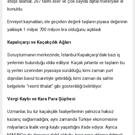
ateşli silahlar, 267 tarihi eser ve çok sayıda dijital materyale el
konuldu.
Emniyet kaynakları, ele geçirilen değerli taşların piyasa değerinin
yaklaşık 1 milyar 700 milyon lira olduğunu açıkladı.
Kapalıçarşı ve Kaçakçılık Ağları
Soruşturmanın merkezinde, İstanbul Kapalıçarşı’daki bazı iş
yerlerinin bulunduğu iddia ediliyor. Kaçak pırlanta ve taşların bu
iş yerleri üzerinden piyasaya sürüldüğü, kimi zaman yurt
dışından bavul ticaretiyle getirildiği, kimi zaman da sahte
belgelerle “resmî ithalat” gibi gösterildiği belirtiliyor.
Vergi Kaybı ve Kara Para Şüphesi
Uzmanlar, bu tür kaçakçılık faaliyetlerinin yalnızca haksız
kazanç sağlamadığını, aynı zamanda Türkiye ekonomisine
milyarlarca liralık vergi kaybı yaşattığını ifade ediyor. Ayrıca