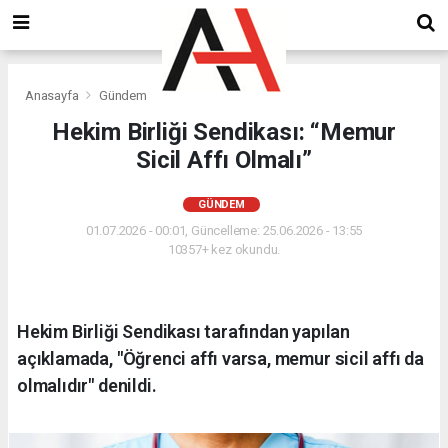
Anasayfa
Gündem
Hekim Birliği Sendikası: “Memur
Sicil Affı Olmalı”
GÜNDEM
01.07.2026 - 00:01, Güncelleme: 25.06.2026 - 13:55
10357+ kez okundu.
Hekim Birliği Sendikası tarafından yapılan
açıklamada, "Öğrenci affı varsa, memur sicil affı da
olmalıdır" denildi.