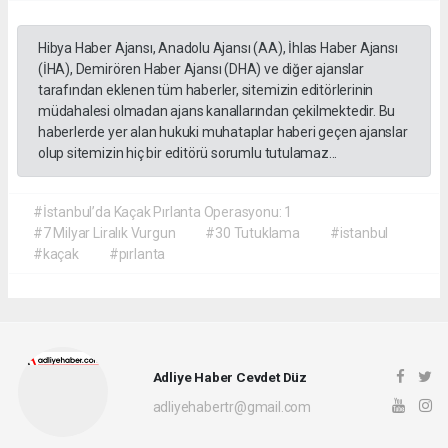
Hibya Haber Ajansı, Anadolu Ajansı (AA), İhlas Haber Ajansı
(İHA), Demirören Haber Ajansı (DHA) ve diğer ajanslar
tarafından eklenen tüm haberler, sitemizin editörlerinin
müdahalesi olmadan ajans kanallarından çekilmektedir. Bu
haberlerde yer alan hukuki muhataplar haberi geçen ajanslar
olup sitemizin hiç bir editörü sorumlu tutulamaz...
#İstanbul’da Kaçak Pırlanta Operasyonu: 1
#7 Milyar Liralık Vurgun
#30 Tutuklama
#istanbul
#kaçak
#pırlanta
Adliye Haber Cevdet Düz
adliyehabertr@gmail.com