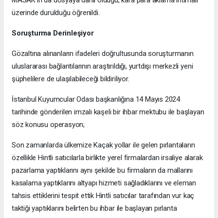
MASAK’ın da dosyaya dahil olduğu, kara para aklama ihtimali
üzerinde durulduğu öğrenildi.
Soruşturma Derinleşiyor
Gözaltına alınanların ifadeleri doğrultusunda soruşturmanın
uluslararası bağlantılarının araştırıldığı, yurtdışı merkezli yeni
şüphelilere de ulaşılabileceği bildiriliyor.
İstanbul Kuyumcular Odası başkanlığına 14 Mayıs 2024
tarihinde gönderilen imzalı kaşeli bir ihbar mektubu ile başlayan
söz konusu operasyon;
Son zamanlarda ülkemize Kaçak yollar ile gelen pırlantaların
özellikle Hintli satıcılarla birlikte yerel firmalardan irsaliye alarak
pazarlama yaptıklarını aynı şekilde bu firmaların da mallarını
kasalama yaptıklarını altyapı hizmeti sağladıklarını ve eleman
tahsis ettiklerini tespit ettik Hintli satıcılar tarafından vur kaç
taktiği yaptıklarını belirten bu ihbar ile başlayan pırlanta