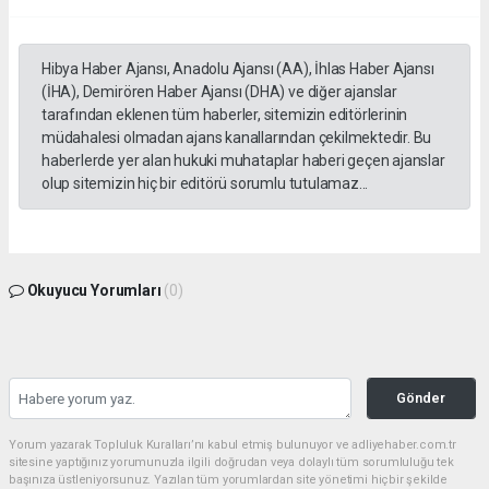
Hibya Haber Ajansı, Anadolu Ajansı (AA), İhlas Haber Ajansı
(İHA), Demirören Haber Ajansı (DHA) ve diğer ajanslar
tarafından eklenen tüm haberler, sitemizin editörlerinin
müdahalesi olmadan ajans kanallarından çekilmektedir. Bu
haberlerde yer alan hukuki muhataplar haberi geçen ajanslar
olup sitemizin hiç bir editörü sorumlu tutulamaz...
Okuyucu Yorumları
(0)
Gönder
Yorum yazarak Topluluk Kuralları’nı kabul etmiş bulunuyor ve adliyehaber.com.tr
sitesine yaptığınız yorumunuzla ilgili doğrudan veya dolaylı tüm sorumluluğu tek
başınıza üstleniyorsunuz. Yazılan tüm yorumlardan site yönetimi hiçbir şekilde