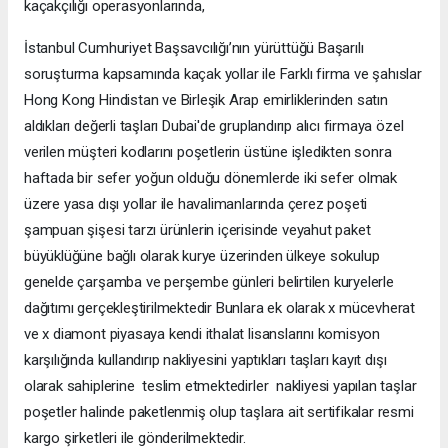
kaçakçılığı operasyonlarında,
İstanbul Cumhuriyet Başsavcılığı’nın yürüttüğü Başarılı
soruşturma kapsamında kaçak yollar ile Farklı firma ve şahıslar
Hong Kong Hindistan ve Birleşik Arap emirliklerinden satın
aldıkları değerli taşları Dubai'de gruplandırıp alıcı firmaya özel
verilen müşteri kodlarını poşetlerin üstüne işledikten sonra
haftada bir sefer yoğun olduğu dönemlerde iki sefer olmak
üzere yasa dışı yollar ile havalimanlarında çerez poşeti
şampuan şişesi tarzı ürünlerin içerisinde veyahut paket
büyüklüğüne bağlı olarak kurye üzerinden ülkeye sokulup
genelde çarşamba ve perşembe günleri belirtilen kuryelerle
dağıtımı gerçekleştirilmektedir Bunlara ek olarak x mücevherat
ve x diamont piyasaya kendi ithalat lisanslarını komisyon
karşılığında kullandırıp nakliyesini yaptıkları taşları kayıt dışı
olarak sahiplerine teslim etmektedirler nakliyesi yapılan taşlar
poşetler halinde paketlenmiş olup taşlara ait sertifikalar resmi
kargo şirketleri ile gönderilmektedir.