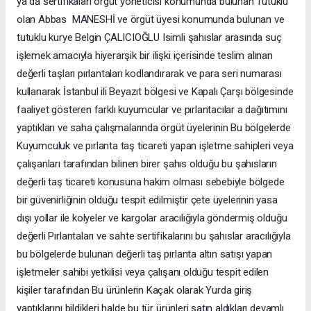
ya da sertifikaları örgüt yöneticisi konumunda bulunan Tutuklu
olan Abbas MANESHİ ve örgüt üyesi konumunda bulunan ve
tutuklu kurye Belgin ÇALICIOĞLU Isimli şahıslar arasında suç
işlemek amacıyla hiyerarşik bir ilişki içerisinde teslim alınan
değerli taşları pırlantaları kodlandırarak ve para seri numarası
kullanarak İstanbul ili Beyazıt bölgesi ve Kapalı Çarşı bölgesinde
faaliyet gösteren farklı kuyumcular ve pırlantacılar a dağıtımını
yaptıkları ve saha çalışmalarında örgüt üyelerinin Bu bölgelerde
Kuyumculuk ve pırlanta taş ticareti yapan işletme sahipleri veya
çalışanları tarafından bilinen birer şahıs olduğu bu şahısların
değerli taş ticareti konusuna hakim olması sebebiyle bölgede
bir güvenirliğinin olduğu tespit edilmiştir çete üyelerinin yasa
dışı yollar ile kolyeler ve kargolar aracılığıyla göndermiş olduğu
değerli Pırlantaları ve sahte sertifikalarını bu şahıslar aracılığıyla
bu bölgelerde bulunan değerli taş pırlanta altın satışı yapan
işletmeler sahibi yetkilisi veya çalışanı olduğu tespit edilen
kişiler tarafından Bu ürünlerin Kaçak olarak Yurda giriş
yaptıklarını bildikleri halde bu tür ürünleri satın aldıkları devamlı