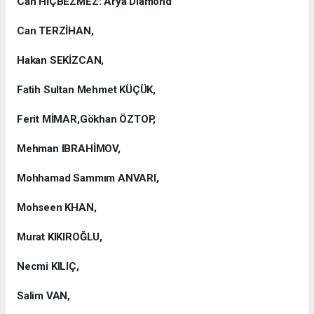
Can HİÇBEZMEZ: Arya Diamond
Can TERZİHAN,
Hakan SEKİZCAN,
Fatih Sultan Mehmet KÜÇÜK,
Ferit MİMAR,Gökhan ÖZTOP,
Mehman IBRAHİMOV,
Mohhamad Sammım ANVARI,
Mohseen KHAN,
Murat KIKIROĞLU,
Necmi KILIÇ,
Salim VAN,