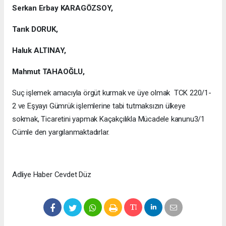
Serkan Erbay KARAGÖZSOY,
Tarık DORUK,
Haluk ALTINAY,
Mahmut TAHAOĞLU,
Suç işlemek amacıyla örgüt kurmak ve üye olmak TCK 220/1-
2 ve Eşyayı Gümrük işlemlerine tabi tutmaksızın ülkeye
sokmak, Ticaretini yapmak Kaçakçılıkla Mücadele kanunu3/1
Cümle den yargılanmaktadırlar.
Adliye Haber Cevdet Düz