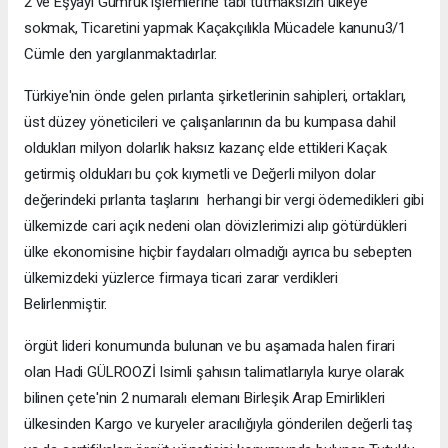
2 ve Eşyayı Gümrük işlemlerine tabi tutmaksızın ülkeye
sokmak, Ticaretini yapmak Kaçakçılıkla Mücadele kanunu3/1
Cümle den yargılanmaktadırlar.
Türkiye'nin önde gelen pırlanta şirketlerinin sahipleri, ortakları,
üst düzey yöneticileri ve çalışanlarının da bu kumpasa dahil
oldukları milyon dolarlık haksız kazanç elde ettikleri Kaçak
getirmiş oldukları bu çok kıymetli ve Değerli milyon dolar
değerindeki pırlanta taşlarını herhangi bir vergi ödemedikleri gibi
ülkemizde cari açık nedeni olan dövizlerimizi alıp götürdükleri
ülke ekonomisine hiçbir faydaları olmadığı ayrıca bu sebepten
ülkemizdeki yüzlerce firmaya ticari zarar verdikleri
Belirlenmiştir.
örgüt lideri konumunda bulunan ve bu aşamada halen firari
olan Hadi GÜLROOZİ Isimli şahısın talimatlarıyla kurye olarak
bilinen çete'nin 2 numaralı elemanı Birleşik Arap Emirlikleri
ülkesinden Kargo ve kuryeler aracılığıyla gönderilen değerli taş