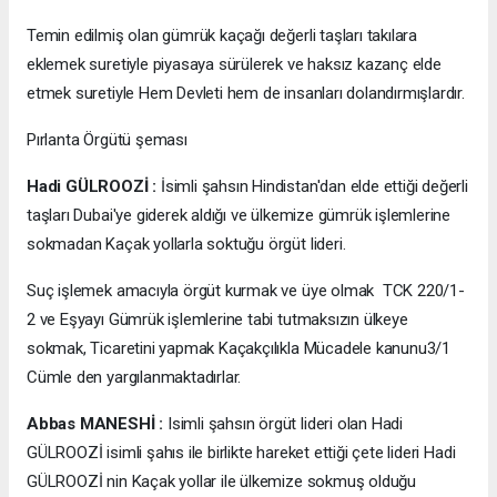
Temin edilmiş olan gümrük kaçağı değerli taşları takılara
eklemek suretiyle piyasaya sürülerek ve haksız kazanç elde
etmek suretiyle Hem Devleti hem de insanları dolandırmışlardır.
Pırlanta Örgütü şeması
Hadi GÜLROOZİ :
İsimli şahsın Hindistan'dan elde ettiği değerli
taşları Dubai'ye giderek aldığı ve ülkemize gümrük işlemlerine
sokmadan Kaçak yollarla soktuğu örgüt lideri.
Suç işlemek amacıyla örgüt kurmak ve üye olmak TCK 220/1-
2 ve Eşyayı Gümrük işlemlerine tabi tutmaksızın ülkeye
sokmak, Ticaretini yapmak Kaçakçılıkla Mücadele kanunu3/1
Cümle den yargılanmaktadırlar.
Abbas MANESHİ :
Isimli şahsın örgüt lideri olan Hadi
GÜLROOZİ isimli şahıs ile birlikte hareket ettiği çete lideri Hadi
GÜLROOZİ nin Kaçak yollar ile ülkemize sokmuş olduğu