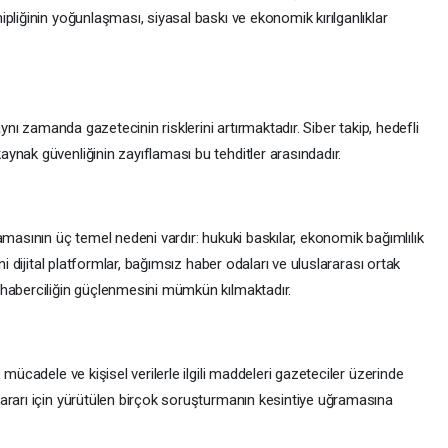
pliğinin yoğunlaşması, siyasal baskı ve ekonomik kırılganlıklar
aynı zamanda gazetecinin risklerini artırmaktadır. Siber takip, hedefli
ynak güvenliğinin zayıflaması bu tehditler arasındadır.
amasının üç temel nedeni vardır: hukuki baskılar, ekonomik bağımlılık
ni dijital platformlar, bağımsız haber odaları ve uluslararası ortak
 haberciliğin güçlenmesini mümkün kılmaktadır.
 mücadele ve kişisel verilerle ilgili maddeleri gazeteciler üzerinde
ararı için yürütülen birçok soruşturmanın kesintiye uğramasına