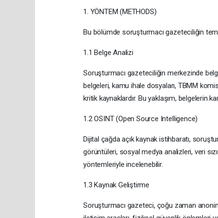
1. YÖNTEM (METHODS)
Bu bölümde soruşturmacı gazeteciliğin temel 
1.1 Belge Analizi
Soruşturmacı gazeteciliğin merkezinde belge an
belgeleri, kamu ihale dosyaları, TBMM komisyon
kritik kaynaklardır. Bu yaklaşım, belgelerin ka
1.2 OSINT (Open Source Intelligence)
Dijital çağda açık kaynak istihbaratı, soruştu
görüntüleri, sosyal medya analizleri, veri sızı
yöntemleriyle incelenebilir.
1.3 Kaynak Geliştirme
Soruşturmacı gazeteci, çoğu zaman anonim kalm