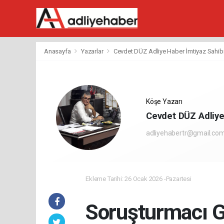
Anasayfa
Yazarlar
Cevdet DÜZ Adliye Haber İmtiyaz Sahib
Köşe Yazarı
Cevdet DÜZ Adliye
adliyehabertr@gmail.co
Ekleme Tarihi: 26 Ocak 2026 -Pazartesi
Soruşturmacı G