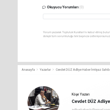
Okuyucu Yorumları
(0)
Yorum yazarak Topluluk Kuralları’nı kabul etmiş bulun
dolaylı tüm sorumluluğu tek başınıza üstleniyorsunuz
Anasayfa
Yazarlar
Cevdet DÜZ Adliye Haber İmtiyaz Sahib
Köşe Yazarı
Cevdet DÜZ Adliye
adliyehabertr@gmail.co