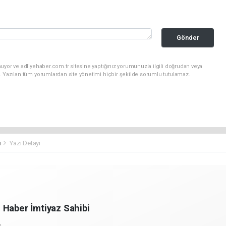
Gönder
uyor ve adliyehaber.com.tr sitesine yaptığınız yorumunuzla ilgili doğrudan veya
. Yazılan tüm yorumlardan site yönetimi hiçbir şekilde sorumlu tutulamaz.
i
Yazı Detayı
 Haber İmtiyaz Sahibi
m