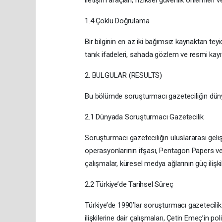
iletişim araçları, fiziksel güvenlik önlemleri ve
1.4 Çoklu Doğrulama
Bir bilginin en az iki bağımsız kaynaktan teyid
tanık ifadeleri, sahada gözlem ve resmi kayıtl
2. BULGULAR (RESULTS)
Bu bölümde soruşturmacı gazeteciliğin dünyad
2.1 Dünyada Soruşturmacı Gazetecilik
Soruşturmacı gazeteciliğin uluslararası gel
operasyonlarının ifşası, Pentagon Papers ve I
çalışmalar, küresel medya ağlarının güç ilişkile
2.2 Türkiye’de Tarihsel Süreç
Türkiye’de 1990’lar soruşturmacı gazetecili
ilişkilerine dair çalışmaları, Çetin Emeç’in p