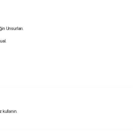
ğin Unsurları.
ual.
z kullanın.