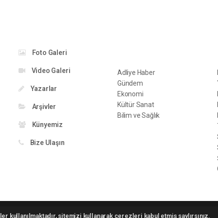
KATEGORİLER
S
Foto Galeri
Video Galeri
Adliye Haber
Gündem
Yazarlar
Ekonomi
Kültür Sanat
Arşivler
Bilim ve Sağlık
Künyemiz
Bize Ulaşın
 2026 ©
haber yazılımı
haber paketi
haber scripti
haber yazılım
haber scrip
er kullanılmaktadır, sitemizi kullanarak çerezleri kabul etmiş saylırsınız.