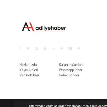
Pro-0.033
Hakkımızda
Kullanım Şartları
Yayın İlkeleri
Whatsapp İhbar
Veri Politikası
Haber Gönder
Adliyehaber.com.tr Tüm hakları saklı tutulmaktadır. Copyright
Sitemizden en iyi şekilde faydalanabilmeniz için çerezl