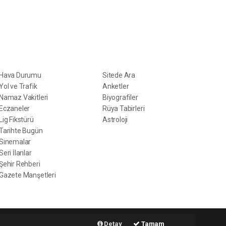
ERVİSLER
DİĞER
Hava Durumu
Sitede Ara
Yol ve Trafik
Anketler
Namaz Vakitleri
Biyografiler
Eczaneler
Rüya Tabirleri
Lig Fikstürü
Astroloji
Tarihte Bugün
Sinemalar
Seri İlanlar
Şehir Rehberi
Gazete Manşetleri
t
Haber Yazılımı:
Web Aksiyon ®
Detay
Tamam