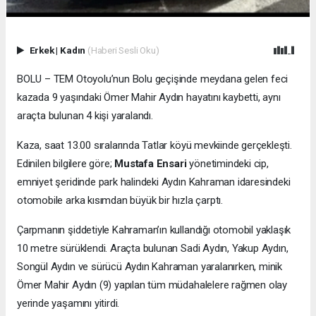
Erkek
|
Kadın
(Haberi Sesli Oku)
BOLU – TEM Otoyolu’nun Bolu geçişinde meydana gelen feci
kazada 9 yaşındaki Ömer Mahir Aydın hayatını kaybetti, aynı
araçta bulunan 4 kişi yaralandı.
Kaza, saat 13.00 sıralarında Tatlar köyü mevkiinde gerçekleşti.
Edinilen bilgilere göre;
Mustafa Ensari
yönetimindeki cip,
emniyet şeridinde park halindeki Aydın Kahraman idaresindeki
otomobile arka kısımdan büyük bir hızla çarptı.
Çarpmanın şiddetiyle Kahraman’ın kullandığı otomobil yaklaşık
10 metre sürüklendi. Araçta bulunan Sadi Aydın, Yakup Aydın,
Songül Aydın ve sürücü Aydın Kahraman yaralanırken, minik
Ömer Mahir Aydın (9) yapılan tüm müdahalelere rağmen olay
yerinde yaşamını yitirdi.