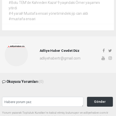
#Bolu TEM’de Kahreden Kaza! 9 yaşındaki Ömer yaşamını
yitirdi
#4 yaralı! Mustafa ensari yönetimindeki jip can aldı
#mustafa ensari
Adliye Haber Cevdet Düz
adliyehabertr@gmail.com
Okuyucu Yorumları
(0)
Gönder
Yorum yazarak Topluluk Kuralları’nı kabul etmiş bulunuyor ve adliyehaber.com.tr