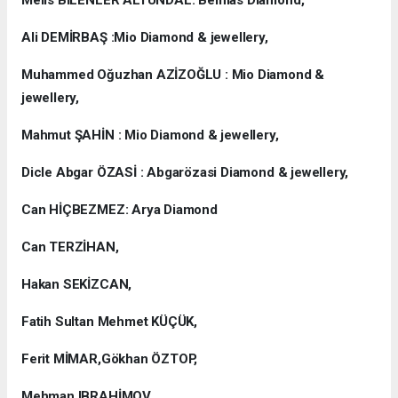
Melis BİLENLER ALTUNDAL: Belmas Diamond,
Ali DEMİRBAŞ :Mio Diamond & jewellery,
Muhammed Oğuzhan AZİZOĞLU : Mio Diamond &
jewellery,
Mahmut ŞAHİN : Mio Diamond & jewellery,
Dicle Abgar ÖZASİ : Abgarözasi Diamond & jewellery,
Can HİÇBEZMEZ: Arya Diamond
Can TERZİHAN,
Hakan SEKİZCAN,
Fatih Sultan Mehmet KÜÇÜK,
Ferit MİMAR,Gökhan ÖZTOP,
Mehman IBRAHİMOV,