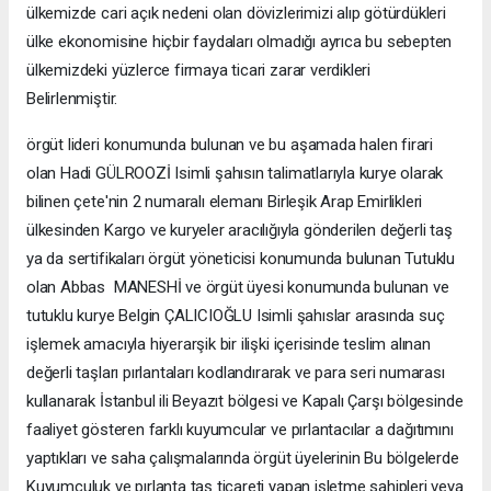
ülkemizde cari açık nedeni olan dövizlerimizi alıp götürdükleri
ülke ekonomisine hiçbir faydaları olmadığı ayrıca bu sebepten
ülkemizdeki yüzlerce firmaya ticari zarar verdikleri
Belirlenmiştir.
örgüt lideri konumunda bulunan ve bu aşamada halen firari
olan Hadi GÜLROOZİ Isimli şahısın talimatlarıyla kurye olarak
bilinen çete'nin 2 numaralı elemanı Birleşik Arap Emirlikleri
ülkesinden Kargo ve kuryeler aracılığıyla gönderilen değerli taş
ya da sertifikaları örgüt yöneticisi konumunda bulunan Tutuklu
olan Abbas MANESHİ ve örgüt üyesi konumunda bulunan ve
tutuklu kurye Belgin ÇALICIOĞLU Isimli şahıslar arasında suç
işlemek amacıyla hiyerarşik bir ilişki içerisinde teslim alınan
değerli taşları pırlantaları kodlandırarak ve para seri numarası
kullanarak İstanbul ili Beyazıt bölgesi ve Kapalı Çarşı bölgesinde
faaliyet gösteren farklı kuyumcular ve pırlantacılar a dağıtımını
yaptıkları ve saha çalışmalarında örgüt üyelerinin Bu bölgelerde
Kuyumculuk ve pırlanta taş ticareti yapan işletme sahipleri veya