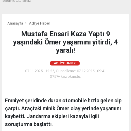
sorumlu tutulamaz.
Anasayfa
Adliye Haber
Mustafa Ensari Kaza Yaptı 9
yaşındaki Ömer yaşamını yitirdi, 4
yaralı!
ADLIYE HABER
07.11.2025 - 12:25, Güncelleme: 07.12.2025 - 09:41
3757+ kez okundu.
Emniyet şeridinde duran otomobile hızla gelen cip
çarptı. Araçtaki minik Ömer olay yerinde yaşamını
kaybetti. Jandarma ekipleri kazayla ilgili
soruşturma başlattı.