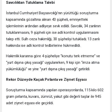
Savcılıktan Tutuklama Talebi
İstanbul Cumhuriyet Başsavcılığı’nın yürüttüğü soruşturma
kapsamında gözaltına alınan 43 şüpheli, emniyetteki
işlemlerinin ardından adliyeye sevk edildi. Savcılık, 34 zanlının
tutuklanmasını, 9 şüpheli için ise adli kontrol uygulanmasını
talep etti. Sulh ceza hakimliği, 30 şüpheliyi tutukladı; 13 zanlı
hakkında ise adli kontrol tedbirlerine hükmedildi.
Hakimlik kararına göre 4 şüpheliye “konutu terk etmeme” ve
“yurt dışına çıkış yasağı” uygulanırken, 9 kişi için “imza atma
yükümlülüğü” ve yine “yurt dışına çıkış yasağı” getirildi.
Rekor Düzeyde Kaçak Pırlanta ve Ziynet Eşyası
Soruşturma kapsamında yapılan operasyonlarda, 115 kilo 602
gram pırlanta, kuvars, zümrüt, yakut gibi değerli taşlar ile 945
adet ziynet eşyası ele geçirildi.