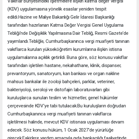
Vakıflar bünyesindeki işletmelere ilişkin katma değer vergisi
(KDV) uygulamasına yönelik esaslar yeniden tespit
edildi.Hazine ve Maliye Bakanlığı Gelir İdaresi Başkanlığı
tarafından hazırlanan Katma Değer Vergisi Genel Uygulama
Tebliği'nde Değişiklik Yapılmasına Dair Tebliğ, Resmi Gazete'de
yayımlandı.Tebliğle, Cumhurbaşkanınca vergi muafiyeti tanınan
vakıflarca kurulan yükseköğretim kurumlarına ilişkin istisna
uygulamalarına açıklık getirildi. Buna göre, söz konusu vakıflar
tarafından işletilen hastane, nekahathane, klinik, dispanser,
prevantoryum, sanatoryum, kan bankası ve organ nakline
mahsus bankalar ile zooloji bahçeleri, parklar, veteriner,
bakteriyoloji, seroloji ve distofajin laboratuvarları gibi
kuruluşlarca sunulan teslim ve hizmetler, genel hükümler
çerçevesinde KDV'ye tabi tutulacak.Bu kuruluşların doğrudan
Cumhurbaşkanınca vergi muafiyeti tanınan vakıflarca
işletilmesi halinde, mevcut KDV istisnası uygulaması devam
edecek. Söz konusu hüküm, 1 Ocak 2027'de yürürlüğe
girecek.Fakirlere yardım amacıyla gıda bankacılığı faaliyetinde