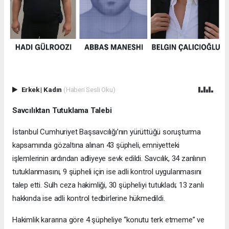
Erkek
|
Kadın
(Haberi Sesli Oku)
Savcılıktan Tutuklama Talebi
İstanbul Cumhuriyet Başsavcılığı’nın yürüttüğü soruşturma
kapsamında gözaltına alınan 43 şüpheli, emniyetteki
işlemlerinin ardından adliyeye sevk edildi. Savcılık, 34 zanlının
tutuklanmasını, 9 şüpheli için ise adli kontrol uygulanmasını
talep etti. Sulh ceza hakimliği, 30 şüpheliyi tutukladı; 13 zanlı
hakkında ise adli kontrol tedbirlerine hükmedildi.
Hakimlik kararına göre 4 şüpheliye “konutu terk etmeme” ve