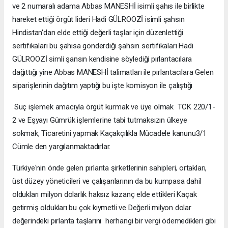
ve 2 numaralı adama Abbas MANESHİ isimli şahıs ile birlikte
hareket ettiği örgüt lideri Hadi GÜLROOZİ isimli şahsın
Hindistan'dan elde ettiği değerli taşlar için düzenlettiği
sertifikaları bu şahısa gönderdiği şahsın sertifikaları Hadi
GÜLROOZİ simli şansın kendisine söylediği pırlantacılara
dağıttığı yine Abbas MANESHİ talimatları ile pırlantacılara Gelen
siparişlerinin dağıtım yaptığı bu işte komisyon ile çalıştığı
Suç işlemek amacıyla örgüt kurmak ve üye olmak TCK 220/1-
2 ve Eşyayı Gümrük işlemlerine tabi tutmaksızın ülkeye
sokmak, Ticaretini yapmak Kaçakçılıkla Mücadele kanunu3/1
Cümle den yargılanmaktadırlar.
Türkiye'nin önde gelen pırlanta şirketlerinin sahipleri, ortakları,
üst düzey yöneticileri ve çalışanlarının da bu kumpasa dahil
oldukları milyon dolarlık haksız kazanç elde ettikleri Kaçak
getirmiş oldukları bu çok kıymetli ve Değerli milyon dolar
değerindeki pırlanta taşlarını herhangi bir vergi ödemedikleri gibi