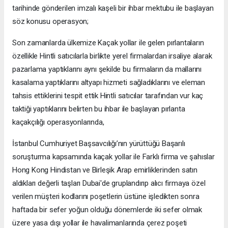
tarihinde gönderilen imzalı kaşeli bir ihbar mektubu ile başlayan
söz konusu operasyon;
Son zamanlarda ülkemize Kaçak yollar ile gelen pırlantaların
özellikle Hintli satıcılarla birlikte yerel firmalardan irsaliye alarak
pazarlama yaptıklarını aynı şekilde bu firmaların da mallarını
kasalama yaptıklarını altyapı hizmeti sağladıklarını ve eleman
tahsis ettiklerini tespit ettik Hintli satıcılar tarafından vur kaç
taktiği yaptıklarını belirten bu ihbar ile başlayan pırlanta
kaçakçılığı operasyonlarında,
İstanbul Cumhuriyet Başsavcılığı’nın yürüttüğü Başarılı
soruşturma kapsamında kaçak yollar ile Farklı firma ve şahıslar
Hong Kong Hindistan ve Birleşik Arap emirliklerinden satın
aldıkları değerli taşları Dubai'de gruplandırıp alıcı firmaya özel
verilen müşteri kodlarını poşetlerin üstüne işledikten sonra
haftada bir sefer yoğun olduğu dönemlerde iki sefer olmak
üzere yasa dışı yollar ile havalimanlarında çerez poşeti