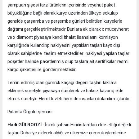
şampuan şişesi tarzı ürünlerin içerisinde veyahut paket
büyüklüğüne bağlı olarak kurye üzerinden ülkeye sokulup
genelde çarşamba ve perşembe günleri belirtilen kuryelerle
dağıtımı gerçekleştirilmektedir Bunlara ek olarak x mücevherat
ve x diamont piyasaya kendi ithalat lisanslarını komisyon
karşılığında kullandırıp nakliyesini yaptıkları taşları kayıt dışı
olarak sahiplerine teslim etmektedirler nakliyesi yapılan taşlar
poşetler halinde paketlenmiş olup taşlara ait sertifikalar resmi
kargo şirketleri ile gönderilmektedir.
Temin edilmiş olan gümrük kaçağı değerli taşları takılara
eklemek suretiyle piyasaya sürülerek ve haksız kazanç elde
etmek suretiyle Hem Devleti hem de insanları dolandırmışlardır.
Pırlanta Örgütü şeması
Hadi GÜLROOZİ :
İsimli şahsın Hindistan'dan elde ettiği değerli
taşları Dubai'ye giderek aldığı ve ülkemize gümrük işlemlerine