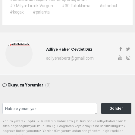
#7 Milyar Liralık Vurgun
#30 Tutuklama
#istanbul
#kaçak
#pırlanta
Adliye Haber Cevdet Düz
adliyehabertr@gmail.com
Okuyucu Yorumları
(0)
Gönder
Yorum yazarak Topluluk Kuralları’nı kabul etmiş bulunuyor ve adliyehaber.com.tr
sitesine yaptığınız yorumunuzla ilgili doğrudan veya dolaylı tüm sorumluluğu tek
başınıza üstleniyorsunuz. Yazılan tüm yorumlardan site yönetimi hiçbir şekilde