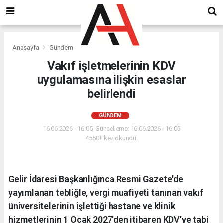
Anasayfa
Gündem
Vakıf işletmelerinin KDV
uygulamasına ilişkin esaslar
belirlendi
GÜNDEM
16.06.2026 - 16:05, Güncelleme: 16.06.2026 - 16:05
4550+ kez okundu.
Gelir İdaresi Başkanlığınca Resmi Gazete'de
yayımlanan tebliğle, vergi muafiyeti tanınan vakıf
üniversitelerinin işlettiği hastane ve klinik
hizmetlerinin 1 Ocak 2027'den itibaren KDV'ye tabi