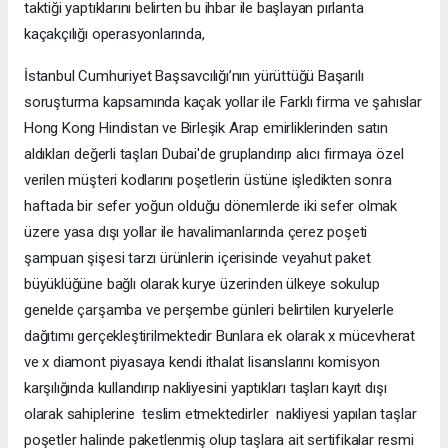
taktiği yaptıklarını belirten bu ihbar ile başlayan pırlanta
kaçakçılığı operasyonlarında,
İstanbul Cumhuriyet Başsavcılığı’nın yürüttüğü Başarılı
soruşturma kapsamında kaçak yollar ile Farklı firma ve şahıslar
Hong Kong Hindistan ve Birleşik Arap emirliklerinden satın
aldıkları değerli taşları Dubai'de gruplandırıp alıcı firmaya özel
verilen müşteri kodlarını poşetlerin üstüne işledikten sonra
haftada bir sefer yoğun olduğu dönemlerde iki sefer olmak
üzere yasa dışı yollar ile havalimanlarında çerez poşeti
şampuan şişesi tarzı ürünlerin içerisinde veyahut paket
büyüklüğüne bağlı olarak kurye üzerinden ülkeye sokulup
genelde çarşamba ve perşembe günleri belirtilen kuryelerle
dağıtımı gerçekleştirilmektedir Bunlara ek olarak x mücevherat
ve x diamont piyasaya kendi ithalat lisanslarını komisyon
karşılığında kullandırıp nakliyesini yaptıkları taşları kayıt dışı
olarak sahiplerine teslim etmektedirler nakliyesi yapılan taşlar
poşetler halinde paketlenmiş olup taşlara ait sertifikalar resmi