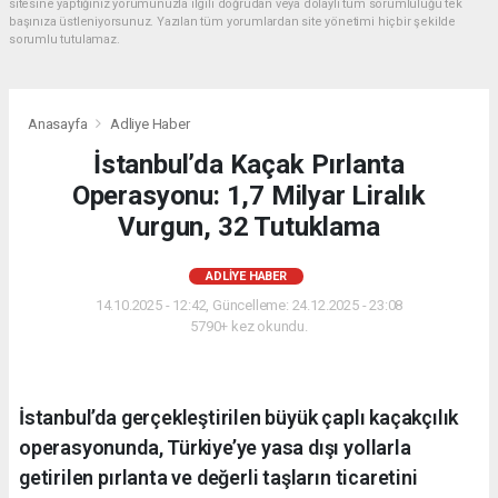
sitesine yaptığınız yorumunuzla ilgili doğrudan veya dolaylı tüm sorumluluğu tek
başınıza üstleniyorsunuz. Yazılan tüm yorumlardan site yönetimi hiçbir şekilde
sorumlu tutulamaz.
Anasayfa
Adliye Haber
İstanbul’da Kaçak Pırlanta
Operasyonu: 1,7 Milyar Liralık
Vurgun, 32 Tutuklama
ADLIYE HABER
14.10.2025 - 12:42, Güncelleme: 24.12.2025 - 23:08
5790+ kez okundu.
İstanbul’da gerçekleştirilen büyük çaplı kaçakçılık
operasyonunda, Türkiye’ye yasa dışı yollarla
getirilen pırlanta ve değerli taşların ticaretini