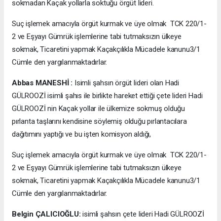
sokmadan Kaçak yollarla soktuğu örgüt lideri.
Suç işlemek amacıyla örgüt kurmak ve üye olmak TCK 220/1-
2 ve Eşyayı Gümrük işlemlerine tabi tutmaksızın ülkeye
sokmak, Ticaretini yapmak Kaçakçılıkla Mücadele kanunu3/1
Cümle den yargılanmaktadırlar.
Abbas MANESHİ :
Isimli şahsın örgüt lideri olan Hadi
GÜLROOZİ isimli şahıs ile birlikte hareket ettiği çete lideri Hadi
GÜLROOZİ nin Kaçak yollar ile ülkemize sokmuş olduğu
pırlanta taşlarını kendisine söylemiş olduğu pırlantacılara
dağıtımını yaptığı ve bu işten komisyon aldığı,
Suç işlemek amacıyla örgüt kurmak ve üye olmak TCK 220/1-
2 ve Eşyayı Gümrük işlemlerine tabi tutmaksızın ülkeye
sokmak, Ticaretini yapmak Kaçakçılıkla Mücadele kanunu3/1
Cümle den yargılanmaktadırlar.
Belgin ÇALICIOĞLU:
isimli şahsın çete lideri Hadi GÜLROOZİ