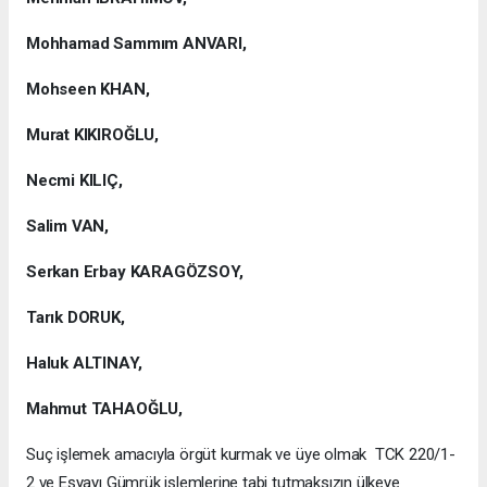
Mohhamad Sammım ANVARI,
Mohseen KHAN,
Murat KIKIROĞLU,
Necmi KILIÇ,
Salim VAN,
Serkan Erbay KARAGÖZSOY,
Tarık DORUK,
Haluk ALTINAY,
Mahmut TAHAOĞLU,
Suç işlemek amacıyla örgüt kurmak ve üye olmak TCK 220/1-
2 ve Eşyayı Gümrük işlemlerine tabi tutmaksızın ülkeye