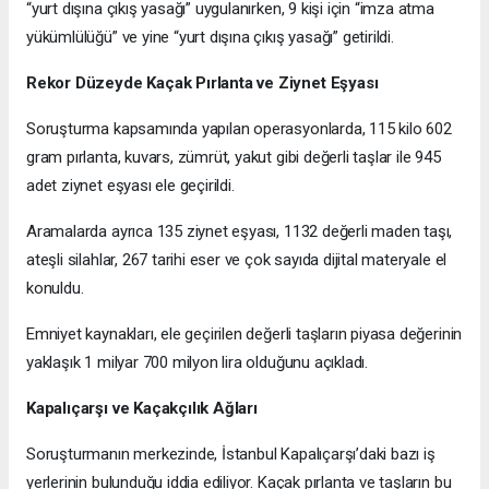
“yurt dışına çıkış yasağı” uygulanırken, 9 kişi için “imza atma
yükümlülüğü” ve yine “yurt dışına çıkış yasağı” getirildi.
Rekor Düzeyde Kaçak Pırlanta ve Ziynet Eşyası
Soruşturma kapsamında yapılan operasyonlarda, 115 kilo 602
gram pırlanta, kuvars, zümrüt, yakut gibi değerli taşlar ile 945
adet ziynet eşyası ele geçirildi.
Aramalarda ayrıca 135 ziynet eşyası, 1132 değerli maden taşı,
ateşli silahlar, 267 tarihi eser ve çok sayıda dijital materyale el
konuldu.
Emniyet kaynakları, ele geçirilen değerli taşların piyasa değerinin
yaklaşık 1 milyar 700 milyon lira olduğunu açıkladı.
Kapalıçarşı ve Kaçakçılık Ağları
Soruşturmanın merkezinde, İstanbul Kapalıçarşı’daki bazı iş
yerlerinin bulunduğu iddia ediliyor. Kaçak pırlanta ve taşların bu