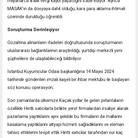
milyarlarca liralık vergi kaybı yaşattığını ifade ediyor. Ayrıca
MASAK’ın da dosyaya dahil olduğu, kara para aklama ihtimali
üzerinde durulduğu öğrenildi.
Soruşturma Derinleşiyor
Gözaltına alınanların ifadeleri doğrultusunda soruşturmanın
uluslararası bağlantılarının araştırıldığı, yurtdışı merkezli yeni
şüphelilere de ulaşılabileceği bildiriliyor.
İstanbul Kuyumcular Odası başkanlığına 14 Mayıs 2024
tarihinde gönderilen imzalı kaşeli bir ihbar mektubu ile başlayan
söz konusu operasyon;
Son zamanlarda ülkemize Kaçak yollar ile gelen pırlantaların
özellikle Hintli satıcılarla birlikte yerel firmalardan irsaliye alarak
pazarlama yaptıklarını aynı şekilde bu firmaların da mallarını
kasalama yaptıklarını altyapı hizmeti sağladıklarını ve eleman
tahsis ettiklerini tespit ettik Hintli satıcılar tarafından vur kaç