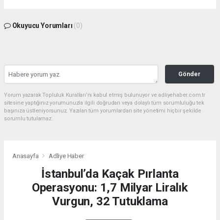
Okuyucu Yorumları
(0)
Gönder
Yorum yazarak Topluluk Kuralları’nı kabul etmiş bulunuyor ve adliyehaber.com.tr
sitesine yaptığınız yorumunuzla ilgili doğrudan veya dolaylı tüm sorumluluğu tek
başınıza üstleniyorsunuz. Yazılan tüm yorumlardan site yönetimi hiçbir şekilde
sorumlu tutulamaz.
Anasayfa
Adliye Haber
İstanbul’da Kaçak Pırlanta
Operasyonu: 1,7 Milyar Liralık
Vurgun, 32 Tutuklama