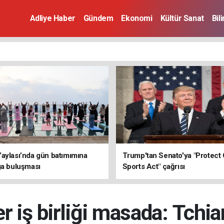
Adliye Haber
Gündem
Ekonomi
Kültür Sanat
Bil
aylası’nda gün batımımına
Trump'tan Senato'ya "Protect 
ga buluşması
Sports Act" çağrısı
r iş birliği masada: Tchi