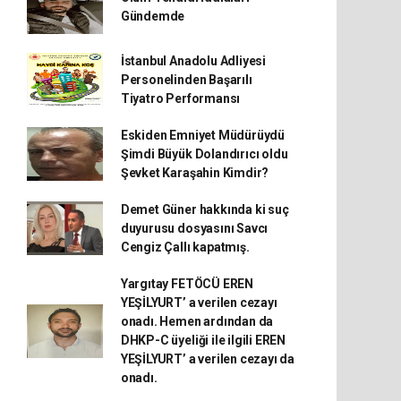
Gündemde
İstanbul Anadolu Adliyesi
Personelinden Başarılı
Tiyatro Performansı
Eskiden Emniyet Müdürüydü
Şimdi Büyük Dolandırıcı oldu
Şevket Karaşahin Kimdir?
Demet Güner hakkında ki suç
duyurusu dosyasını Savcı
Cengiz Çallı kapatmış.
Yargıtay FETÖCÜ EREN
YEŞİLYURT’ a verilen cezayı
onadı. Hemen ardından da
DHKP-C üyeliği ile ilgili EREN
YEŞİLYURT’ a verilen cezayı da
onadı.