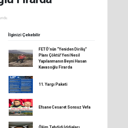
undu.
İlginizi Çekebilir
FETÖ’nün “Yeniden Diriliş”
Planı Çöktü! Yeni Nesil
Yapılanmanın Beyni Hasan
Kavasoğlu Firarda
11. Yargı Paketi
Efsane Cesaret Sonsuz Vefa
Ölüm Tehdidi İddiaları