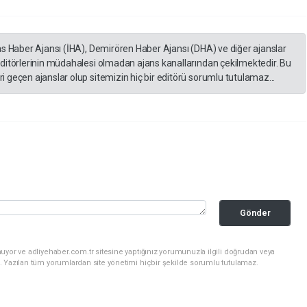
as Haber Ajansı (İHA), Demirören Haber Ajansı (DHA) ve diğer ajanslar
editörlerinin müdahalesi olmadan ajans kanallarından çekilmektedir. Bu
 geçen ajanslar olup sitemizin hiç bir editörü sorumlu tutulamaz...
Gönder
uyor ve adliyehaber.com.tr sitesine yaptığınız yorumunuzla ilgili doğrudan veya
. Yazılan tüm yorumlardan site yönetimi hiçbir şekilde sorumlu tutulamaz.