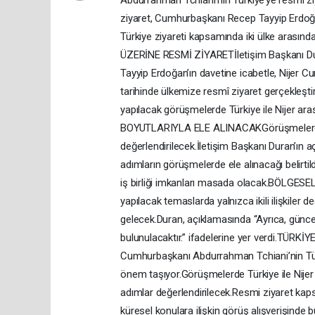
Abdurrahman Tchiani’nin Türkiye’ye resmi ziy
ziyaret, Cumhurbaşkanı Recep Tayyip Erdoğan
Türkiye ziyareti kapsamında iki ülke arasınd
ÜZERİNE RESMİ ZİYARETİletişim Başkanı Dur
Tayyip Erdoğan’ın davetine icabetle, Nijer
tarihinde ülkemize resmî ziyaret gerçekleştir
yapılacak görüşmelerde Türkiye ile Nijer arası
BOYUTLARIYLA ELE ALINACAKGörüşmelerde, Tür
değerlendirilecek.İletişim Başkanı Duran’ın açı
adımların görüşmelerde ele alınacağı belirti
iş birliği imkanları masada olacak.BÖL
yapılacak temaslarda yalnızca ikili ilişkiler
gelecek.Duran, açıklamasında “Ayrıca, günce
bulunulacaktır.” ifadelerine yer verdi.TÜR
Cumhurbaşkanı Abdurrahman Tchiani’nin Türkiye
önem taşıyor.Görüşmelerde Türkiye ile Nijer ar
adımlar değerlendirilecek.Resmi ziyaret kapsa
küresel konulara ilişkin görüş alışverişinde 