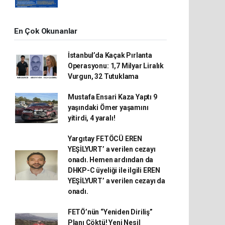
En Çok Okunanlar
İstanbul’da Kaçak Pırlanta
Operasyonu: 1,7 Milyar Liralık
Vurgun, 32 Tutuklama
Mustafa Ensari Kaza Yaptı 9
yaşındaki Ömer yaşamını
yitirdi, 4 yaralı!
Yargıtay FETÖCÜ EREN
YEŞİLYURT’ a verilen cezayı
onadı. Hemen ardından da
DHKP-C üyeliği ile ilgili EREN
YEŞİLYURT’ a verilen cezayı da
onadı.
FETÖ’nün “Yeniden Diriliş”
Planı Çöktü! Yeni Nesil