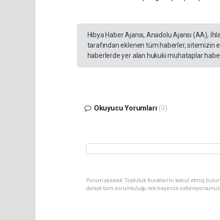
Hibya Haber Ajansı, Anadolu Ajansı (AA), İhl
tarafından eklenen tüm haberler, sitemizin 
haberlerde yer alan hukuki muhataplar haberi
Okuyucu Yorumları
(0)
Yorum yazarak Topluluk Kuralları’nı kabul etmiş bulun
dolaylı tüm sorumluluğu tek başınıza üstleniyorsunuz