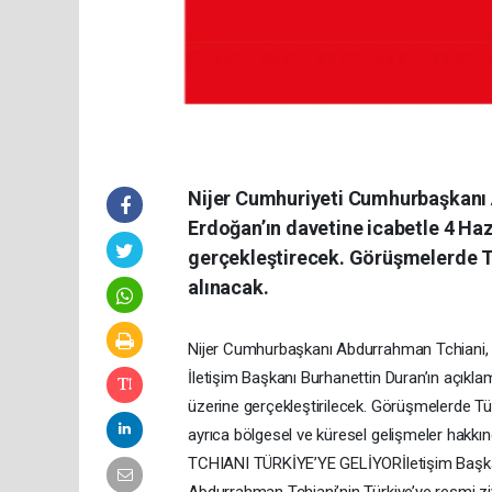
Nijer Cumhuriyeti Cumhurbaşkanı
Erdoğan’ın davetine icabetle 4 Haz
gerçekleştirecek. Görüşmelerde Türki
alınacak.
Nijer Cumhurbaşkanı Abdurrahman Tchiani, 4
İletişim Başkanı Burhanettin Duran’ın açıkl
üzerine gerçekleştirilecek. Görüşmelerde Türki
ayrıca bölgesel ve küresel gelişmeler hak
TCHIANI TÜRKİYE’YE GELİYORİletişim Başka