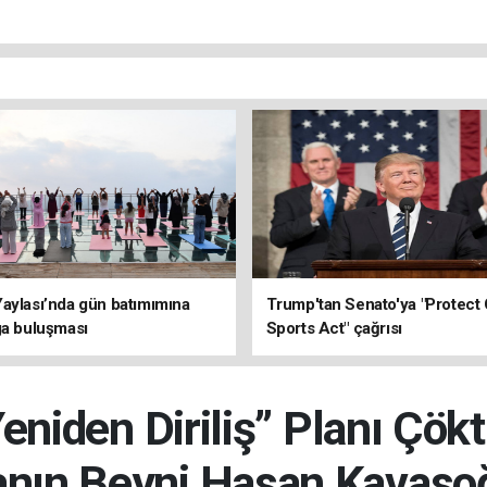
aylası’nda gün batımımına
Trump'tan Senato'ya "Protect 
ga buluşması
Sports Act" çağrısı
niden Diriliş” Planı Çökt
nın Beyni Hasan Kavasoğ