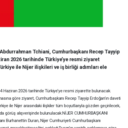
 Abdurrahman Tchiani, Cumhurbaşkanı Recep Tayyip
iran 2026 tarihinde Türkiye’ye resmi ziyaret
ye ile Nijer ilişkileri ve iş birliği adımları ele
 Haziran 2026 tarihinde Türkiye’ye resmi ziyarette bulunacak.
amasına göre ziyaret, Cumhurbaşkanı Recep Tayyip Erdoğan’ın daveti
ye ile Nijer arasındaki ilişkiler tüm boyutlarıyla gözden geçirilecek,
kında görüş alışverişinde bulunulacak.NİJER CUMHURBAŞKANI
nı Burhanettin Duran, Nijer Cumhuriyeti Cumhurbaşkanı