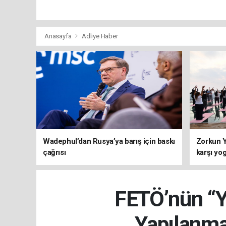
Anasayfa
Adliye Haber
Wadephul’dan Rusya’ya barış için baskı
Zorkun Y
çağrısı
karşı yo
FETÖ’nün “Ye
Yapılanma