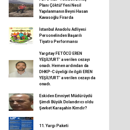
Planı Çöktü! Yeni Nesil
Yapılanmanın Beyni Hasan
Kavasoğlu Firarda
İstanbul Anadolu Adliyesi
Personelinden Başarılı
Tiyatro Performansı
Yargıtay FETÖCÜ EREN
YEŞİLYURT’ a verilen cezayı
onadı. Hemen ardından da
DHKP-C üyeliği ile ilgili EREN
YEŞİLYURT’ a verilen cezayı da
onadı.
Eskiden Emniyet Müdürüydü
Şimdi Büyük Dolandırıcı oldu
Şevket Karaşahin Kimdir?
11. Yargı Paketi