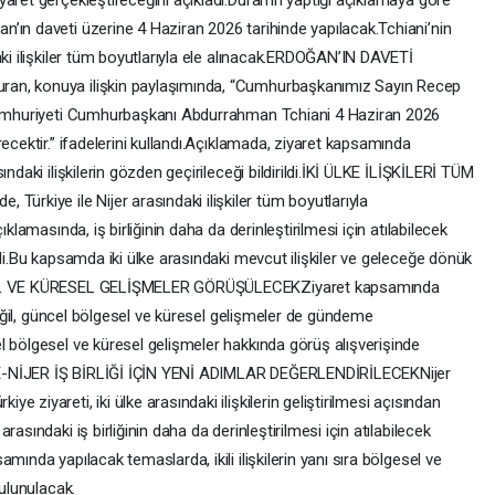
aret gerçekleştireceğini açıkladı.Duran’ın yaptığı açıklamaya göre
’ın daveti üzerine 4 Haziran 2026 tarihinde yapılacak.Tchiani’nin
aki ilişkiler tüm boyutlarıyla ele alınacak.ERDOĞAN’IN DAVETİ
an, konuya ilişkin paylaşımında, “Cumhurbaşkanımız Sayın Recep
 Cumhuriyeti Cumhurbaşkanı Abdurrahman Tchiani 4 Haziran 2026
ecektir.” ifadelerini kullandı.Açıklamada, ziyaret kapsamında
ndaki ilişkilerin gözden geçirileceği bildirildi.İKİ ÜLKE İLİŞKİLERİ TÜM
kiye ile Nijer arasındaki ilişkiler tüm boyutlarıyla
klamasında, iş birliğinin daha da derinleştirilmesi için atılabilecek
ldi.Bu kapsamda iki ülke arasındaki mevcut ilişkiler ve geleceğe dönük
GESEL VE KÜRESEL GELİŞMELER GÖRÜŞÜLECEKZiyaret kapsamında
 değil, güncel bölgesel ve küresel gelişmeler de gündeme
l bölgesel ve küresel gelişmeler hakkında görüş alışverişinde
KİYE-NİJER İŞ BİRLİĞİ İÇİN YENİ ADIMLAR DEĞERLENDİRİLECEKNijer
 ziyareti, iki ülke arasındaki ilişkilerin geliştirilmesi açısından
asındaki iş birliğinin daha da derinleştirilmesi için atılabilecek
mında yapılacak temaslarda, ikili ilişkilerin yanı sıra bölgesel ve
bulunulacak.