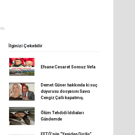
du.
İlginizi Çekebilir
Efsane Cesaret Sonsuz Vefa
Demet Güner hakkında ki suç
duyurusu dosyasını Savcı
Cengiz Çallı kapatmış.
Ölüm Tehdidi İddiaları
Gündemde
FETÖ’nün “Yeniden Diriliş”