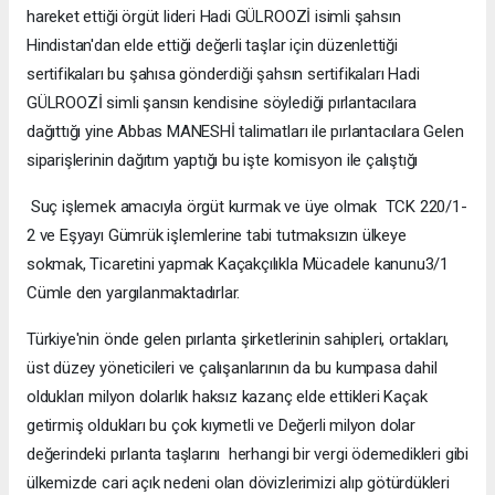
hareket ettiği örgüt lideri Hadi GÜLROOZİ isimli şahsın
Hindistan'dan elde ettiği değerli taşlar için düzenlettiği
sertifikaları bu şahısa gönderdiği şahsın sertifikaları Hadi
GÜLROOZİ simli şansın kendisine söylediği pırlantacılara
dağıttığı yine Abbas MANESHİ talimatları ile pırlantacılara Gelen
siparişlerinin dağıtım yaptığı bu işte komisyon ile çalıştığı
Suç işlemek amacıyla örgüt kurmak ve üye olmak TCK 220/1-
2 ve Eşyayı Gümrük işlemlerine tabi tutmaksızın ülkeye
sokmak, Ticaretini yapmak Kaçakçılıkla Mücadele kanunu3/1
Cümle den yargılanmaktadırlar.
Türkiye'nin önde gelen pırlanta şirketlerinin sahipleri, ortakları,
üst düzey yöneticileri ve çalışanlarının da bu kumpasa dahil
oldukları milyon dolarlık haksız kazanç elde ettikleri Kaçak
getirmiş oldukları bu çok kıymetli ve Değerli milyon dolar
değerindeki pırlanta taşlarını herhangi bir vergi ödemedikleri gibi
ülkemizde cari açık nedeni olan dövizlerimizi alıp götürdükleri