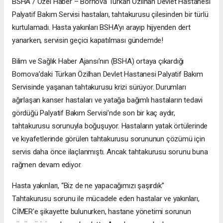
BSHA / Özel Haber – Bornova Türkan Özilhan Devlet Hastanesi
Palyatif Bakım Servisi hastaları, tahtakurusu çilesinden bir türlü
kurtulamadı. Hasta yakınları BSHA’yı arayıp hijyenden dert
yanarken, servisin geçici kapatılması gündemde!
Bilim ve Sağlık Haber Ajansı’nın (BSHA) ortaya çıkardığı
Bornova’daki Türkan Özilhan Devlet Hastanesi Palyatif Bakım
Servisinde yaşanan tahtakurusu krizi sürüyor. Durumları
ağırlaşan kanser hastaları ve yatağa bağımlı hastaların tedavi
gördüğü Palyatif Bakım Servisi’nde son bir kaç aydır,
tahtakurusu sorunuyla boğuşuyor. Hastaların yatak örtülerinde
ve kıyafetlerinde görülen tahtakurusu sorununun çözümü için
servis daha önce ilaçlanmıştı. Ancak tahtakurusu sorunu buna
rağmen devam ediyor.
Hasta yakınları, “Biz de ne yapacağımızı şaşırdık”
Tahtakurusu sorunu ile mücadele eden hastalar ve yakınları,
CİMER’e şikayette bulunurken, hastane yönetimi sorunun