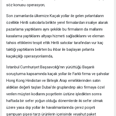
söz konusu operasyon;
Son zamanlarda ülkemize Kaçak yollar ile gelen pırlantaların
özellikle Hintli satıcılarla birlikte yerel firmalardan irsaliye alarak
pazarlama yaptıklarını aynı şekilde bu firmaların da mallarını
kasalama yaptıklarını altyapı hizmeti sağladıklarını ve eleman
tahsis ettiklerini tespit ettik Hintli satıcılar tarafından vur kaç
taktiği yaptıklarını belirten bu ihbar ile başlayan pırlanta
kaçakçılığı operasyonlarında,
İstanbul Cumhuriyet Başsavcılığı’nın yürüttüğü Başarılı
soruşturma kapsamında kaçak yollar ile Farklı firma ve şahıslar
Hong Kong Hindistan ve Birleşik Arap emirliklerinden satın
aldıkları değerli taşları Dubai'de gruplandırıp alıcı firmaya özel
verilen müşteri kodlarını poşetlerin üstüne işledikten sonra
haftada bir sefer yoğun olduğu dönemlerde iki sefer olmak
üzere yasa dışı yollar ile havalimanlarında çerez poşeti
şampuan şişesi tarzı ürünlerin içerisinde veyahut paket