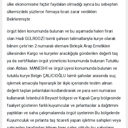
ülke ekonomisine hiçbir faydaları olmadığı ayrıca bu sebepten
ülkemizdeki yüzlerce firmaya ticari zarar verdikleri
Belirlenmiştir.
örgüt lideri konumunda bulunan ve bu aşamada halen firari
olan Hadi GÜLROOZİ Isimli şahısın talimatlarıyla kurye olarak
bilinen çete'nin 2 numaralı elemanı Birleşik Arap Emirlikleri
ülkesinden Kargo ve kuryeler aracılığıyla gönderilen değerli taş
ya da sertifikaları örgüt yöneticisi konumunda bulunan Tutuklu
olan Abbas MANESHİ ve örgüt üyesi konumunda bulunan ve
tutuklu kurye Belgin ÇALICIOĞLU Isimli şahıslar arasında suç
işlemek amacıyla hiyerarşik bir ilişki içerisinde teslim alınan
değerli taşları pırlantaları kodlandırarak ve para seri numarası
kullanarak İstanbul ili Beyazıt bölgesi ve Kapalı Çarşı bölgesinde
faaliyet gösteren farklı kuyumcular ve pırlantacılar a dağıtımını
yaptıkları ve saha çalışmalarında örgüt üyelerinin Bu bölgelerde
Kuyumculuk ve pırlanta taş ticareti yapan işletme sahipleri veya
çalışanları tarafından bilinen birer şahıs olduğu bu şahısların