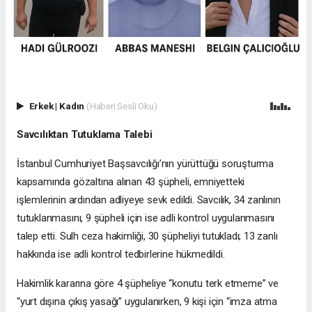
Erkek
|
Kadın
(Haberi Sesli Oku)
Savcılıktan Tutuklama Talebi
İstanbul Cumhuriyet Başsavcılığı’nın yürüttüğü soruşturma
kapsamında gözaltına alınan 43 şüpheli, emniyetteki
işlemlerinin ardından adliyeye sevk edildi. Savcılık, 34 zanlının
tutuklanmasını, 9 şüpheli için ise adli kontrol uygulanmasını
talep etti. Sulh ceza hakimliği, 30 şüpheliyi tutukladı; 13 zanlı
hakkında ise adli kontrol tedbirlerine hükmedildi.
Hakimlik kararına göre 4 şüpheliye “konutu terk etmeme” ve
“yurt dışına çıkış yasağı” uygulanırken, 9 kişi için “imza atma