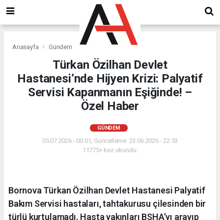
Anasayfa
Gündem
Türkan Özilhan Devlet
Hastanesi’nde Hijyen Krizi: Palyatif
Servisi Kapanmanın Eşiğinde! –
Özel Haber
GÜNDEM
05.07.2026 - 00:01, Güncelleme: 23.06.2026 - 22:53
11775+ kez okundu.
Bornova Türkan Özilhan Devlet Hastanesi Palyatif
Bakım Servisi hastaları, tahtakurusu çilesinden bir
türlü kurtulamadı. Hasta yakınları BSHA’yı arayıp