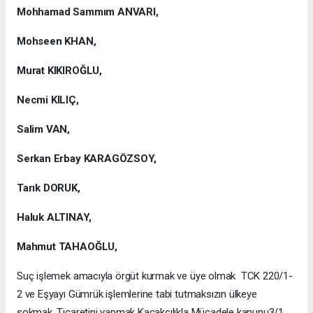
Mohhamad Sammım ANVARI,
Mohseen KHAN,
Murat KIKIROĞLU,
Necmi KILIÇ,
Salim VAN,
Serkan Erbay KARAGÖZSOY,
Tarık DORUK,
Haluk ALTINAY,
Mahmut TAHAOĞLU,
Suç işlemek amacıyla örgüt kurmak ve üye olmak TCK 220/1-
2 ve Eşyayı Gümrük işlemlerine tabi tutmaksızın ülkeye
sokmak, Ticaretini yapmak Kaçakçılıkla Mücadele kanunu3/1