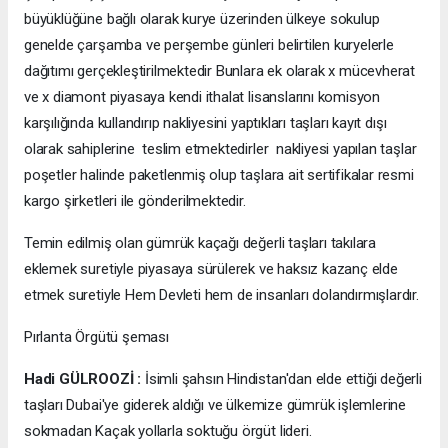
büyüklüğüne bağlı olarak kurye üzerinden ülkeye sokulup
genelde çarşamba ve perşembe günleri belirtilen kuryelerle
dağıtımı gerçekleştirilmektedir Bunlara ek olarak x mücevherat
ve x diamont piyasaya kendi ithalat lisanslarını komisyon
karşılığında kullandırıp nakliyesini yaptıkları taşları kayıt dışı
olarak sahiplerine teslim etmektedirler nakliyesi yapılan taşlar
poşetler halinde paketlenmiş olup taşlara ait sertifikalar resmi
kargo şirketleri ile gönderilmektedir.
Temin edilmiş olan gümrük kaçağı değerli taşları takılara
eklemek suretiyle piyasaya sürülerek ve haksız kazanç elde
etmek suretiyle Hem Devleti hem de insanları dolandırmışlardır.
Pırlanta Örgütü şeması
Hadi GÜLROOZİ :
İsimli şahsın Hindistan'dan elde ettiği değerli
taşları Dubai'ye giderek aldığı ve ülkemize gümrük işlemlerine
sokmadan Kaçak yollarla soktuğu örgüt lideri.