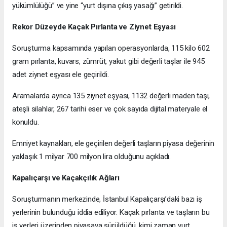
yükümlülüğü” ve yine “yurt dışına çıkış yasağı” getirildi.
Rekor Düzeyde Kaçak Pırlanta ve Ziynet Eşyası
Soruşturma kapsamında yapılan operasyonlarda, 115 kilo 602
gram pırlanta, kuvars, zümrüt, yakut gibi değerli taşlar ile 945
adet ziynet eşyası ele geçirildi.
Aramalarda ayrıca 135 ziynet eşyası, 1132 değerli maden taşı,
ateşli silahlar, 267 tarihi eser ve çok sayıda dijital materyale el
konuldu.
Emniyet kaynakları, ele geçirilen değerli taşların piyasa değerinin
yaklaşık 1 milyar 700 milyon lira olduğunu açıkladı.
Kapalıçarşı ve Kaçakçılık Ağları
Soruşturmanın merkezinde, İstanbul Kapalıçarşı’daki bazı iş
yerlerinin bulunduğu iddia ediliyor. Kaçak pırlanta ve taşların bu
iş yerleri üzerinden piyasaya sürüldüğü, kimi zaman yurt