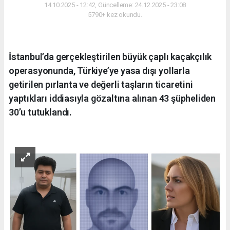
14.10.2025 - 12:42, Güncelleme: 24.12.2025 - 23:08
5790+ kez okundu.
İstanbul’da gerçekleştirilen büyük çaplı kaçakçılık
operasyonunda, Türkiye’ye yasa dışı yollarla
getirilen pırlanta ve değerli taşların ticaretini
yaptıkları iddiasıyla gözaltına alınan 43 şüpheliden
30’u tutuklandı.