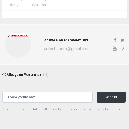
#kaçak
#pırlanta
Adliye Haber Cevdet Düz
adliyehabertr@gmail.com
Okuyucu Yorumları
(0)
Gönder
Yorum yazarak Topluluk Kuralları’nı kabul etmiş bulunuyor ve adliyehaber.com.tr
sitesine yaptığınız yorumunuzla ilgili doğrudan veya dolaylı tüm sorumluluğu tek
başınıza üstleniyorsunuz. Yazılan tüm yorumlardan site yönetimi hiçbir şekilde
sorumlu tutulamaz.