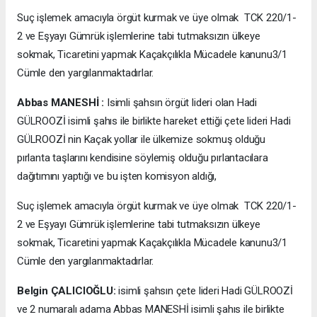
Suç işlemek amacıyla örgüt kurmak ve üye olmak TCK 220/1-
2 ve Eşyayı Gümrük işlemlerine tabi tutmaksızın ülkeye
sokmak, Ticaretini yapmak Kaçakçılıkla Mücadele kanunu3/1
Cümle den yargılanmaktadırlar.
Abbas MANESHİ :
Isimli şahsın örgüt lideri olan Hadi
GÜLROOZİ isimli şahıs ile birlikte hareket ettiği çete lideri Hadi
GÜLROOZİ nin Kaçak yollar ile ülkemize sokmuş olduğu
pırlanta taşlarını kendisine söylemiş olduğu pırlantacılara
dağıtımını yaptığı ve bu işten komisyon aldığı,
Suç işlemek amacıyla örgüt kurmak ve üye olmak TCK 220/1-
2 ve Eşyayı Gümrük işlemlerine tabi tutmaksızın ülkeye
sokmak, Ticaretini yapmak Kaçakçılıkla Mücadele kanunu3/1
Cümle den yargılanmaktadırlar.
Belgin ÇALICIOĞLU:
isimli şahsın çete lideri Hadi GÜLROOZİ
ve 2 numaralı adama Abbas MANESHİ isimli şahıs ile birlikte