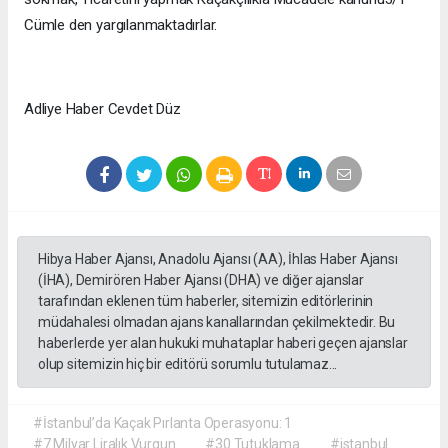
Cümle den yargılanmaktadırlar.
Adliye Haber Cevdet Düz
Hibya Haber Ajansı, Anadolu Ajansı (AA), İhlas Haber Ajansı
(İHA), Demirören Haber Ajansı (DHA) ve diğer ajanslar
tarafından eklenen tüm haberler, sitemizin editörlerinin
müdahalesi olmadan ajans kanallarından çekilmektedir. Bu
haberlerde yer alan hukuki muhataplar haberi geçen ajanslar
olup sitemizin hiç bir editörü sorumlu tutulamaz...
#İstanbul’da Kaçak Pırlanta Operasyonu: 1
#7 Milyar Liralık Vurgun
#30 Tutuklama
#istanbul