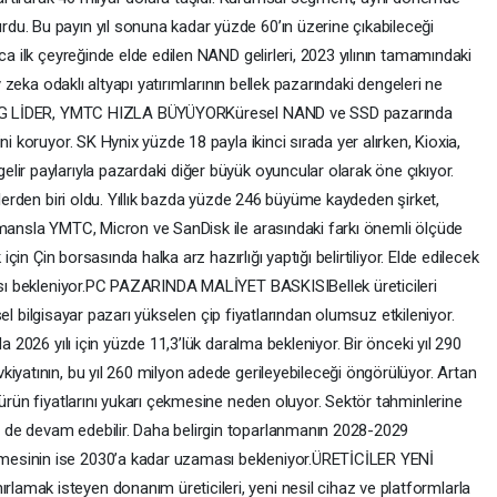
u. Bu payın yıl sonuna kadar yüzde 60’ın üzerine çıkabileceği
ca ilk çeyreğinde elde edilen NAND gelirleri, 2023 yılının tamamındaki
y zeka odaklı altyapı yatırımlarının bellek pazarındaki dengeleri ne
MSUNG LİDER, YMTC HIZLA BÜYÜYORKüresel NAND ve SSD pazarında
i koruyor. SK Hynix yüzde 18 payla ikinci sırada yer alırken, Kioxia,
lir paylarıyla pazardaki diğer büyük oyuncular olarak öne çıkıyor.
tlerden biri oldu. Yıllık bazda yüzde 246 büyüme kaydeden şirket,
rmansla YMTC, Micron ve SanDisk ile arasındaki farkı önemli ölçüde
için Çin borsasında halka arz hazırlığı yaptığı belirtiliyor. Elde edilecek
ması bekleniyor.PC PAZARINDA MALİYET BASKISIBellek üreticileri
şisel bilgisayar pazarı yükselen çip fiyatlarından olumsuz etkileniyor.
a 2026 yılı için yüzde 11,3’lük daralma bekleniyor. Bir önceki yıl 290
iyatının, bu yıl 260 milyon adede gerileyebileceği öngörülüyor. Artan
 ürün fiyatlarını yukarı çekmesine neden oluyor. Sektör tahminlerine
de devam edebilir. Daha belirgin toparlanmanın 2028-2029
esinin ise 2030’a kadar uzaması bekleniyor.ÜRETİCİLER YENİ
mak isteyen donanım üreticileri, yeni nesil cihaz ve platformlarla