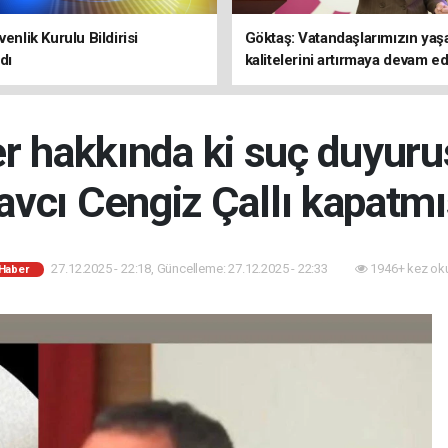
enlik Kurulu Bildirisi
Göktaş: Vatandaşlarımızın ya
dı
kalitelerini artırmaya devam e
 hakkında ki suç duyuru
avcı Cengiz Çallı kapatmı
27.12.2025 - 22:18, Güncelleme: 27.12.2025 - 22:33
1946+ kez ok
 Haber