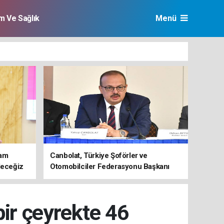
im Ve Sağlık
Menü
şam
Canbolat, Türkiye Şoförler ve
deceğiz
Otomobilciler Federasyonu Başkanı
Yiğiner ile görüştü
bir çeyrekte 46