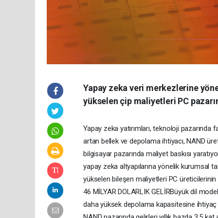
Yapay zeka veri merkezlerine yönel
yükselen çip maliyetleri PC pazarı
Yapay zeka yatırımları, teknoloji pazarında fa
artan bellek ve depolama ihtiyacı, NAND üreticil
bilgisayar pazarında maliyet baskısı yaratı
yapay zeka altyapılarına yönelik kurumsal ta
yükselen bileşen maliyetleri PC üreticiler
46 MİLYAR DOLARLIK GELİRBüyük dil modeller
daha yüksek depolama kapasitesine ihtiyaç d
NAND pazarında gelirleri yıllık bazda 3,5 ka