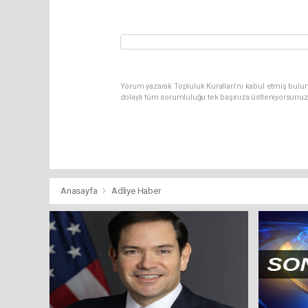
Yorum yazarak Topluluk Kuralları’nı kabul etmiş bulun
dolaylı tüm sorumluluğu tek başınıza üstleniyorsunuz
Anasayfa
Adliye Haber