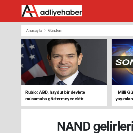
Anasayfa
Gündem
Rubio: ABD, haydut bir devlete
Milli Güv
müsamaha göstermeyecektir
yayımlan
NAND gelirleri