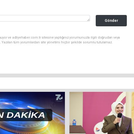
Gönder
uyor ve adliyehaber.com.tr sitesine yaptığınız yorumunuzla ilgili doğrudan veya
. Yazılan tüm yorumlardan site yönetimi hiçbir şekilde sorumlu tutulamaz.