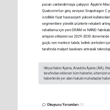
pazarı canlandırmaya çalışıyor. Apple’ın Mac
Qualcomm’un giriş seviyesi Snapdragon C plat
özellikle fiyat hassasiyeti yüksek kullanıcıla
segmentlere yönelik ürünlerle rekabeti artırı
rahatlama için yeni DRAM ve NAND fabrikaları
artışının etkisinin ise 2029-2030 döneminde 
güçlü veri merkezi talebi, bellek üreticileri 
tarafında maliyet baskısını artırarak teknoloj
Hibya Haber Ajansı, Anadolu Ajansı (AA), İhl
tarafından eklenen tüm haberler, sitemizin 
haberlerde yer alan hukuki muhataplar haberi
Okuyucu Yorumları
(0)