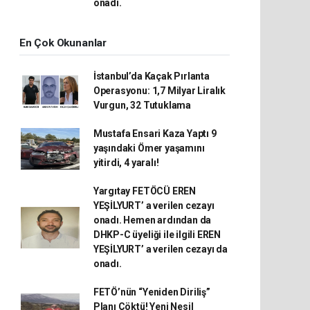
onadı.
En Çok Okunanlar
İstanbul’da Kaçak Pırlanta
Operasyonu: 1,7 Milyar Liralık
Vurgun, 32 Tutuklama
Mustafa Ensari Kaza Yaptı 9
yaşındaki Ömer yaşamını
yitirdi, 4 yaralı!
Yargıtay FETÖCÜ EREN
YEŞİLYURT’ a verilen cezayı
onadı. Hemen ardından da
DHKP-C üyeliği ile ilgili EREN
YEŞİLYURT’ a verilen cezayı da
onadı.
FETÖ’nün “Yeniden Diriliş”
Planı Çöktü! Yeni Nesil