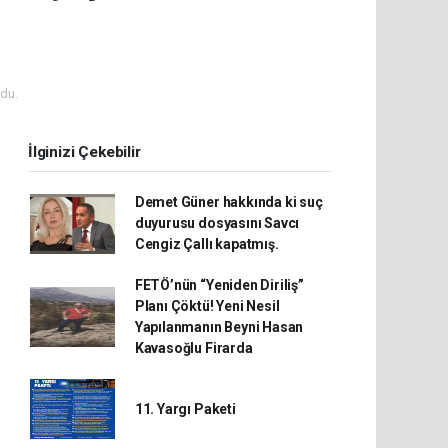
du.
İlginizi Çekebilir
Demet Güner hakkında ki suç
duyurusu dosyasını Savcı
Cengiz Çallı kapatmış.
FETÖ’nün “Yeniden Diriliş”
Planı Çöktü! Yeni Nesil
Yapılanmanın Beyni Hasan
Kavasoğlu Firarda
11. Yargı Paketi