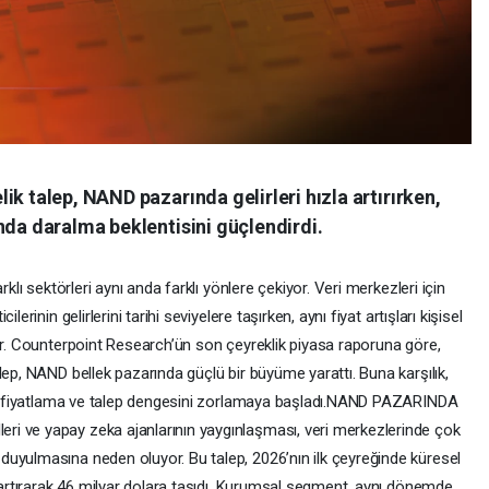
ik talep, NAND pazarında gelirleri hızla artırırken,
nda daralma beklentisini güçlendirdi.
rklı sektörleri aynı anda farklı yönlere çekiyor. Veri merkezleri için
erinin gelirlerini tarihi seviyelere taşırken, aynı fiyat artışları kişisel
yor. Counterpoint Research’ün son çeyreklik piyasa raporuna göre,
lep, NAND bellek pazarında güçlü bir büyüme yarattı. Buna karşılık,
inin fiyatlama ve talep dengesini zorlamaya başladı.NAND PAZARINDA
i ve yapay zeka ajanlarının yaygınlaşması, veri merkezlerinde çok
uyulmasına neden oluyor. Bu talep, 2026’nın ilk çeyreğinde küresel
t artırarak 46 milyar dolara taşıdı. Kurumsal segment, aynı dönemde