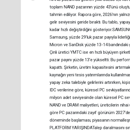
toplam NAND pazarının yüzde 43’ünü oluşturd
tahmin ediliyor. Rapora göre, 2026’nın yalnız
gelir seviyesini geride bıraktı. Bu tablo, yapa
kadar hızlı değiştirdiğini gösteriyor.SA
Samsung, yüzde 29’luk pazar payıyla liderliğin
Micron ve SanDisk yüzde 13-14 bandındaki ge
Çinli üretici YMTC ise en hızlı büyüyen şirke
pazar payını yüzde 13’e yükseltti. Bu perfo
kapattı. Şirketin, üretim kapasitesini artırmak 
kaynağın yeni tesis yatırımlarında kullanıl
yapay zeka talebiyle gelirlerini artırırken, ki
IDC verilerine göre, küresel PC sevkiyatlarınd
milyon adet seviyesinde olan küresel PC sevk
NAND ve DRAM maliyetleri, üreticilerin nihai
göre PC pazarındaki zayıf görünüm 2027’de 
döneminde başlaması, piyasanın normalleşm
PLATFORM YARIŞINDATalep daralmasını sınırla