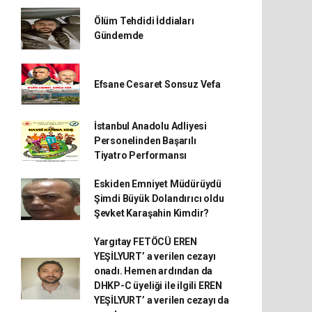
Ölüm Tehdidi İddiaları
Gündemde
Efsane Cesaret Sonsuz Vefa
İstanbul Anadolu Adliyesi
Personelinden Başarılı
Tiyatro Performansı
Eskiden Emniyet Müdürüydü
Şimdi Büyük Dolandırıcı oldu
Şevket Karaşahin Kimdir?
Yargıtay FETÖCÜ EREN
YEŞİLYURT’ a verilen cezayı
onadı. Hemen ardından da
DHKP-C üyeliği ile ilgili EREN
YEŞİLYURT’ a verilen cezayı da