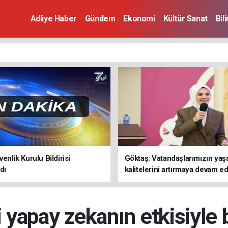
Adliye Haber
Gündem
Ekonomi
Kültür Sanat
Bil
enlik Kurulu Bildirisi
Göktaş: Vatandaşlarımızın ya
dı
kalitelerini artırmaya devam e
 yapay zekanın etkisiyle 