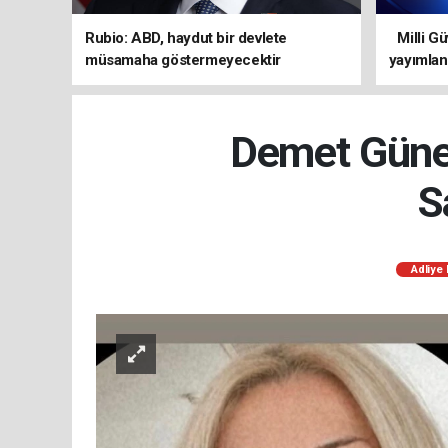
Rubio: ABD, haydut bir devlete
Milli Güv
müsamaha göstermeyecektir
yayımlan
Demet Güner
S
Adliye