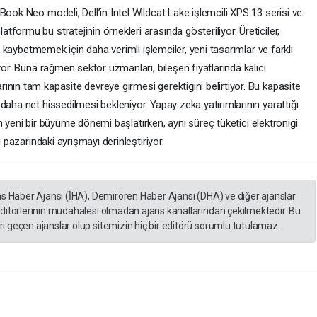
Book Neo modeli, Dell’in Intel Wildcat Lake işlemcili XPS 13 serisi ve
formu bu stratejinin örnekleri arasında gösteriliyor. Üreticiler,
rı kaybetmemek için daha verimli işlemciler, yeni tasarımlar ve farklı
yor. Buna rağmen sektör uzmanları, bileşen fiyatlarında kalıcı
nın tam kapasite devreye girmesi gerektiğini belirtiyor. Bu kapasite
daha net hissedilmesi bekleniyor. Yapay zeka yatırımlarının yarattığı
için yeni bir büyüme dönemi başlatırken, aynı süreç tüketici elektroniği
i pazarındaki ayrışmayı derinleştiriyor.
as Haber Ajansı (İHA), Demirören Haber Ajansı (DHA) ve diğer ajanslar
editörlerinin müdahalesi olmadan ajans kanallarından çekilmektedir. Bu
 geçen ajanslar olup sitemizin hiç bir editörü sorumlu tutulamaz...