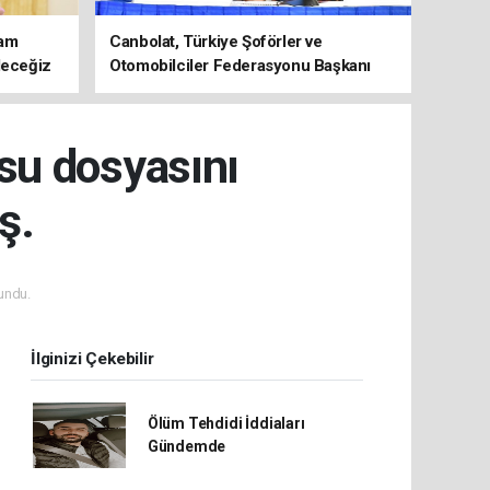
şam
Canbolat, Türkiye Şoförler ve
deceğiz
Otomobilciler Federasyonu Başkanı
Yiğiner ile görüştü
su dosyasını
ş.
undu.
İlginizi Çekebilir
Ölüm Tehdidi İddiaları
Gündemde