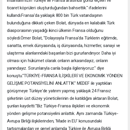
insanlarımızın Türkiye ile Fransa arasında gönül elçileri ve
ticaret köprüleri oluşturduğundan bahsettik." ifadelerini
kullandı.Fransa'da yaklaşık 800 bin Türk vatandaşının
bulunduğuna dikkati çeken Bolat, dünyada en kalabalık Türk
diasporasının yaşadığı ikinci ülkenin Fransa olduğunu
söyledi.Ömer Bolat, "Dolayısıyla Fransa'da Türklerin eğitimde,
sanatta, emek dünyasında, iş dünyasında, hizmetler, sanayi ve
ulaştırma alanlarındaki başarıları bizi gururlandırıyor. Daha iyi
olması için hükümet olarak onların arkasındayız, onların
yanındayız. Sorunlarıyla canla başla ilgileniyoruz." diye
konuştu."TÜRKİYE-FRANSA İLİŞKİLERİ VE EKONOMİK YÖNDEN
GELİŞME POTANSİYELİNİ ANLATTIK" MEDEF ile yaptıkları
görüşmeye Türkiye'de yatırım yapmış yaklaşık 24 Fransız
şirketinin üst düzey yöneticilerinin de katıldığını aktaran Bolat,
şunları kaydetti:"Biz Türkiye-Fransa ilişkileri ve ekonomik
yönden gelişme potansiyelini anlattık. Aynı zamanda Türkiye-
Avrupa Birliği ilişkilerinden, 'Made in EU' konusundaki
tartışmalardan ve genel anlamda Türkiye ile Avrupa Birliği