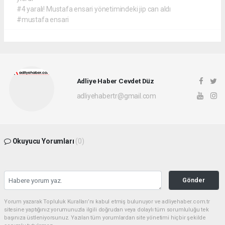
#4 yaralı! Mustafa ensari yönetimindeki jip can aldı
#mustafa ensari
Adliye Haber Cevdet Düz
adliyehabertr@gmail.com
Okuyucu Yorumları
(0)
Gönder
Yorum yazarak Topluluk Kuralları’nı kabul etmiş bulunuyor ve adliyehaber.com.tr
sitesine yaptığınız yorumunuzla ilgili doğrudan veya dolaylı tüm sorumluluğu tek
başınıza üstleniyorsunuz. Yazılan tüm yorumlardan site yönetimi hiçbir şekilde