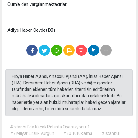
Cümle den yargılanmaktadırlar.
Adliye Haber Cevdet Düz
Hibya Haber Ajansı, Anadolu Ajansı (AA), İhlas Haber Ajansı
(İHA), Demirören Haber Ajansı (DHA) ve diğer ajanslar
tarafından eklenen tüm haberler, sitemizin editörlerinin
müdahalesi olmadan ajans kanallarından çekilmektedir. Bu
haberlerde yer alan hukuki muhataplar haberi geçen ajanslar
olup sitemizin hiç bir editörü sorumlu tutulamaz...
#İstanbul’da Kaçak Pırlanta Operasyonu: 1
#7 Milyar Liralık Vurgun
#30 Tutuklama
#istanbul