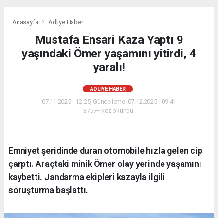
Anasayfa
Adliye Haber
Mustafa Ensari Kaza Yaptı 9
yaşındaki Ömer yaşamını yitirdi, 4
yaralı!
ADLIYE HABER
07.11.2025 - 12:25, Güncelleme: 07.12.2025 - 09:41
3757+ kez okundu.
Emniyet şeridinde duran otomobile hızla gelen cip
çarptı. Araçtaki minik Ömer olay yerinde yaşamını
kaybetti. Jandarma ekipleri kazayla ilgili
soruşturma başlattı.