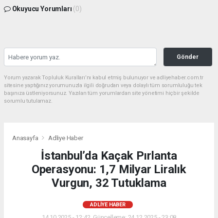
Okuyucu Yorumları
(0)
Gönder
Yorum yazarak Topluluk Kuralları’nı kabul etmiş bulunuyor ve adliyehaber.com.tr
sitesine yaptığınız yorumunuzla ilgili doğrudan veya dolaylı tüm sorumluluğu tek
başınıza üstleniyorsunuz. Yazılan tüm yorumlardan site yönetimi hiçbir şekilde
sorumlu tutulamaz.
Anasayfa
Adliye Haber
İstanbul’da Kaçak Pırlanta
Operasyonu: 1,7 Milyar Liralık
Vurgun, 32 Tutuklama
ADLIYE HABER
14.10.2025 - 12:42, Güncelleme: 24.12.2025 - 23:08