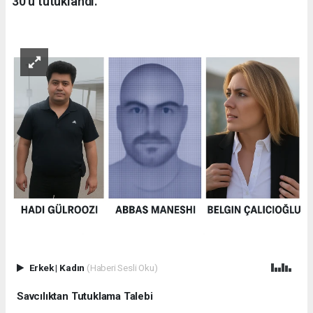
30’u tutuklandı.
Erkek
|
Kadın
(Haberi Sesli Oku)
Savcılıktan Tutuklama Talebi