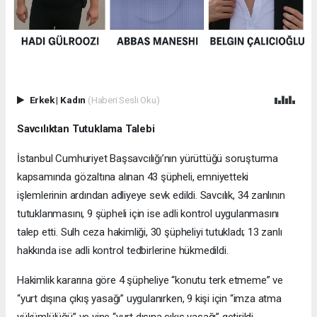
Erkek
|
Kadın
(Haberi Sesli Oku)
Savcılıktan Tutuklama Talebi
İstanbul Cumhuriyet Başsavcılığı’nın yürüttüğü soruşturma
kapsamında gözaltına alınan 43 şüpheli, emniyetteki
işlemlerinin ardından adliyeye sevk edildi. Savcılık, 34 zanlının
tutuklanmasını, 9 şüpheli için ise adli kontrol uygulanmasını
talep etti. Sulh ceza hakimliği, 30 şüpheliyi tutukladı; 13 zanlı
hakkında ise adli kontrol tedbirlerine hükmedildi.
Hakimlik kararına göre 4 şüpheliye “konutu terk etmeme” ve
“yurt dışına çıkış yasağı” uygulanırken, 9 kişi için “imza atma