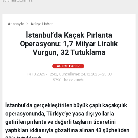
sorumlu tutulamaz.
Anasayfa
Adliye Haber
İstanbul’da Kaçak Pırlanta
Operasyonu: 1,7 Milyar Liralık
Vurgun, 32 Tutuklama
ADLIYE HABER
14.10.2025 - 12:42, Güncelleme: 24.12.2025 - 23:08
5790+ kez okundu.
İstanbul’da gerçekleştirilen büyük çaplı kaçakçılık
operasyonunda, Türkiye’ye yasa dışı yollarla
getirilen pırlanta ve değerli taşların ticaretini
yaptıkları iddiasıyla gözaltına alınan 43 şüpheliden