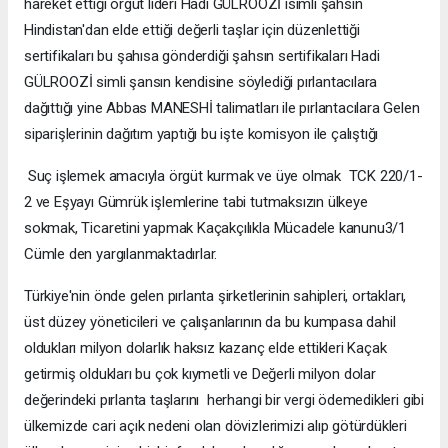
hareket ettiği örgüt lideri Hadi GÜLROOZİ isimli şahsın
Hindistan'dan elde ettiği değerli taşlar için düzenlettiği
sertifikaları bu şahısa gönderdiği şahsın sertifikaları Hadi
GÜLROOZİ simli şansın kendisine söylediği pırlantacılara
dağıttığı yine Abbas MANESHİ talimatları ile pırlantacılara Gelen
siparişlerinin dağıtım yaptığı bu işte komisyon ile çalıştığı
Suç işlemek amacıyla örgüt kurmak ve üye olmak TCK 220/1-
2 ve Eşyayı Gümrük işlemlerine tabi tutmaksızın ülkeye
sokmak, Ticaretini yapmak Kaçakçılıkla Mücadele kanunu3/1
Cümle den yargılanmaktadırlar.
Türkiye'nin önde gelen pırlanta şirketlerinin sahipleri, ortakları,
üst düzey yöneticileri ve çalışanlarının da bu kumpasa dahil
oldukları milyon dolarlık haksız kazanç elde ettikleri Kaçak
getirmiş oldukları bu çok kıymetli ve Değerli milyon dolar
değerindeki pırlanta taşlarını herhangi bir vergi ödemedikleri gibi
ülkemizde cari açık nedeni olan dövizlerimizi alıp götürdükleri