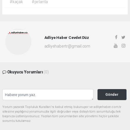
#kaçak
#pırlanta
Adliye Haber Cevdet Düz
adliyehabertr@gmail.com
Okuyucu Yorumları
(0)
Gönder
Yorum yazarak Topluluk Kuralları’nı kabul etmiş bulunuyor ve adliyehaber.com.tr
sitesine yaptığınız yorumunuzla ilgili doğrudan veya dolaylı tüm sorumluluğu tek
başınıza üstleniyorsunuz. Yazılan tüm yorumlardan site yönetimi hiçbir şekilde
sorumlu tutulamaz.