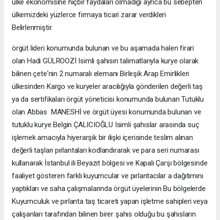
ülke ekonomisine hiçbir faydaları olmadığı ayrıca bu sebepten
ülkemizdeki yüzlerce firmaya ticari zarar verdikleri
Belirlenmiştir.
örgüt lideri konumunda bulunan ve bu aşamada halen firari
olan Hadi GÜLROOZİ Isimli şahısın talimatlarıyla kurye olarak
bilinen çete'nin 2 numaralı elemanı Birleşik Arap Emirlikleri
ülkesinden Kargo ve kuryeler aracılığıyla gönderilen değerli taş
ya da sertifikaları örgüt yöneticisi konumunda bulunan Tutuklu
olan Abbas MANESHİ ve örgüt üyesi konumunda bulunan ve
tutuklu kurye Belgin ÇALICIOĞLU Isimli şahıslar arasında suç
işlemek amacıyla hiyerarşik bir ilişki içerisinde teslim alınan
değerli taşları pırlantaları kodlandırarak ve para seri numarası
kullanarak İstanbul ili Beyazıt bölgesi ve Kapalı Çarşı bölgesinde
faaliyet gösteren farklı kuyumcular ve pırlantacılar a dağıtımını
yaptıkları ve saha çalışmalarında örgüt üyelerinin Bu bölgelerde
Kuyumculuk ve pırlanta taş ticareti yapan işletme sahipleri veya
çalışanları tarafından bilinen birer şahıs olduğu bu şahısların