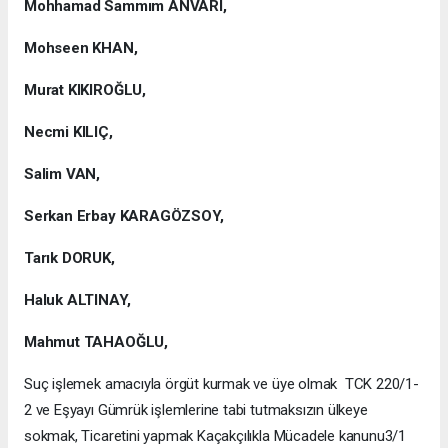
Mohhamad Sammım ANVARI,
Mohseen KHAN,
Murat KIKIROĞLU,
Necmi KILIÇ,
Salim VAN,
Serkan Erbay KARAGÖZSOY,
Tarık DORUK,
Haluk ALTINAY,
Mahmut TAHAOĞLU,
Suç işlemek amacıyla örgüt kurmak ve üye olmak TCK 220/1-
2 ve Eşyayı Gümrük işlemlerine tabi tutmaksızın ülkeye
sokmak, Ticaretini yapmak Kaçakçılıkla Mücadele kanunu3/1