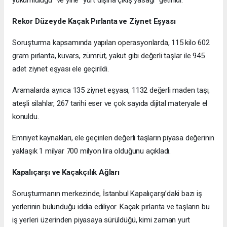
yükümlülüğü” ve yine “yurt dışına çıkış yasağı” getirildi.
Rekor Düzeyde Kaçak Pırlanta ve Ziynet Eşyası
Soruşturma kapsamında yapılan operasyonlarda, 115 kilo 602
gram pırlanta, kuvars, zümrüt, yakut gibi değerli taşlar ile 945
adet ziynet eşyası ele geçirildi.
Aramalarda ayrıca 135 ziynet eşyası, 1132 değerli maden taşı,
ateşli silahlar, 267 tarihi eser ve çok sayıda dijital materyale el
konuldu.
Emniyet kaynakları, ele geçirilen değerli taşların piyasa değerinin
yaklaşık 1 milyar 700 milyon lira olduğunu açıkladı.
Kapalıçarşı ve Kaçakçılık Ağları
Soruşturmanın merkezinde, İstanbul Kapalıçarşı’daki bazı iş
yerlerinin bulunduğu iddia ediliyor. Kaçak pırlanta ve taşların bu
iş yerleri üzerinden piyasaya sürüldüğü, kimi zaman yurt