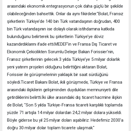
arasındaki ekonomik entegrasyonun çok daha güçlü bir şekilde
olabileceğinden bahsettik. Onlar da aynı fikirdeler."Bolat, Fransız
şirketlerin Türkiye'de 140 bin Türk vatandaşının doğrudan, 400
bin Türk vatandaşının ise dolaylı olarak istihdamına katkıda
bulunduğunu belirterek bu şirketlerin Türkiye'ye döviz
kazandırdıklarını ifade etti.MEDEF'in ve Fransa Dış Ticaret ve
Ekonomik Çekicilikten Sorumlu Delege Bakan Forissier'nin,
Fransız şirketlerinin gelecek 3 yılda Türkiye'ye 5 milyar dolarlık
yeni yatırım projeleri olduğunu belirttiğini aktaran Bolat,
Forissier ile görüşmelerinin yaklaşık bir saat sürdüğünü
söyledi.Ticaret Bakanı Bolat, ikili görüşmede, Türkiye ve Fransa
arasındaki ilişkilerin gelişiminden duydukları memnuniyeti dile
getirdiklerini belirtti.İki ülke arasındaki dış ticaret hacmine ilişkin
de Bolat, "Son 5 yılda Türkiye-Fransa ticareti karşılıklı toplamda
yüzde 71 artışla 14 milyar dolardan 24,2 milyar dolara yükseldi.
Böyle giderse bu yıl 25 milyar doları aşabiliriz. Hedefimiz 2030'a
doğru 30 milyar dolar toplam ticarete ulaşmak."