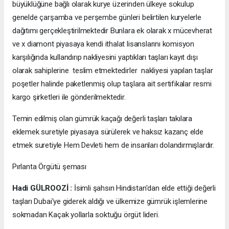
büyüklüğüne bağlı olarak kurye üzerinden ülkeye sokulup
genelde çarşamba ve perşembe günleri belirtilen kuryelerle
dağıtımı gerçekleştirilmektedir Bunlara ek olarak x mücevherat
ve x diamont piyasaya kendi ithalat lisanslarını komisyon
karşılığında kullandırıp nakliyesini yaptıkları taşları kayıt dışı
olarak sahiplerine teslim etmektedirler nakliyesi yapılan taşlar
poşetler halinde paketlenmiş olup taşlara ait sertifikalar resmi
kargo şirketleri ile gönderilmektedir.
Temin edilmiş olan gümrük kaçağı değerli taşları takılara
eklemek suretiyle piyasaya sürülerek ve haksız kazanç elde
etmek suretiyle Hem Devleti hem de insanları dolandırmışlardır.
Pırlanta Örgütü şeması
Hadi GÜLROOZİ :
İsimli şahsın Hindistan'dan elde ettiği değerli
taşları Dubai'ye giderek aldığı ve ülkemize gümrük işlemlerine
sokmadan Kaçak yollarla soktuğu örgüt lideri.