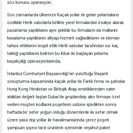
söz konusu operasyon;
Son zamanlarda ülkemize Kaçak yollar ile gelen pırlantaların
özellikle Hintli satıcılarla birlikte yerel firmalardan irsaliye alarak
pazarlama yaptıklarını aynı şekilde bu firmaların da mallarını
kasalama yaptıklarını altyapı hizmeti sağladıklarını ve eleman
tahsis ettiklerini tespit ettik Hintli satıcılar tarafından vur kaç
taktiği yaptıklarını belirten bu ihbar ile başlayan pırlanta
kaçakçılığı operasyonlarında,
İstanbul Cumhuriyet Başsavcılığı’nın yürüttüğü Başarılı
soruşturma kapsamında kaçak yollar ile Farklı firma ve şahıslar
Hong Kong Hindistan ve Birleşik Arap emirliklerinden satın
aldıkları değerli taşları Dubai'de gruplandırıp alıcı firmaya özel
verilen müşteri kodlarını poşetlerin üstüne işledikten sonra
haftada bir sefer yoğun olduğu dönemlerde iki sefer olmak
üzere yasa dışı yollar ile havalimanlarında çerez poşeti
şampuan şişesi tarzı ürünlerin içerisinde veyahut paket