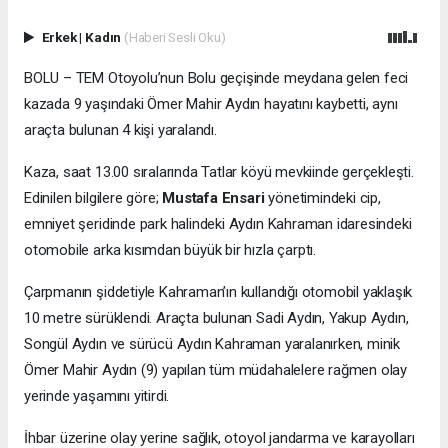
Erkek
|
Kadın
(Haberi Sesli Oku)
BOLU – TEM Otoyolu’nun Bolu geçişinde meydana gelen feci
kazada 9 yaşındaki Ömer Mahir Aydın hayatını kaybetti, aynı
araçta bulunan 4 kişi yaralandı.
Kaza, saat 13.00 sıralarında Tatlar köyü mevkiinde gerçekleşti.
Edinilen bilgilere göre;
Mustafa Ensari
yönetimindeki cip,
emniyet şeridinde park halindeki Aydın Kahraman idaresindeki
otomobile arka kısımdan büyük bir hızla çarptı.
Çarpmanın şiddetiyle Kahraman’ın kullandığı otomobil yaklaşık
10 metre sürüklendi. Araçta bulunan Sadi Aydın, Yakup Aydın,
Songül Aydın ve sürücü Aydın Kahraman yaralanırken, minik
Ömer Mahir Aydın (9) yapılan tüm müdahalelere rağmen olay
yerinde yaşamını yitirdi.
İhbar üzerine olay yerine sağlık, otoyol jandarma ve karayolları