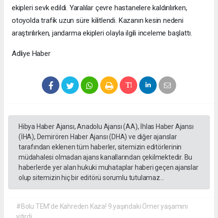
ekipleri sevk edildi. Yaralılar çevre hastanelere kaldırılırken,
otoyolda trafik uzun süre kilitlendi. Kazanın kesin nedeni
araştırılırken, jandarma ekipleri olayla ilgili inceleme başlattı.
Adliye Haber
Hibya Haber Ajansı, Anadolu Ajansı (AA), İhlas Haber Ajansı
(İHA), Demirören Haber Ajansı (DHA) ve diğer ajanslar
tarafından eklenen tüm haberler, sitemizin editörlerinin
müdahalesi olmadan ajans kanallarından çekilmektedir. Bu
haberlerde yer alan hukuki muhataplar haberi geçen ajanslar
olup sitemizin hiç bir editörü sorumlu tutulamaz...
#Bolu TEM’de Kahreden Kaza! 9 yaşındaki Ömer yaşamını
yitirdi