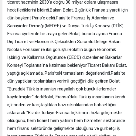
ticaret hacminin 2030'a doğru 30 milyar dolara ulaşmasını
hedeflediklerini bildirdi.Bakan Bolat, 2 günlük Fransa ziyareti için
dün başkent Paris'e geldi.Paris'te Fransız İş Adamları ve
Sanayiciler Derneği (MEDEF) ve Dünya Türk İş Konseyi (DTİK)
Fransa üyeleri ile bir araya gelen Bolat, burada ayrıca Fransa
Dış Ticaret ve Ekonomik Çekicilikten Sorumlu Delege Bakan
Nicolas Forissier ile ikili görüştü.Bolat'ın bugün Ekonomik
İşbirliği ve Kalkınma Örgütünde (OECD) düzenlenen Bakanlar
Konseyi Toplantısı'na katılması bekleniyor.Ticaret Bakanı Bolat,
yaptığı açıklamada, Paris’teki temaslarını değerlendirdi.Paris'te
dün yaptıkları toplantıların verimli geçtiğini dile getiren Bolat,
"Buradaki Türk iş insanları maşallah çok büyük ilerlemeler
kaydetmişler." dedi.Bolat, Fransa'daki Türk iş insanlarının kendi
işlerinden ve karşılaştıkları bazı sıkıntılarından bahsettiğini
aktararak "Biz de Türkiye-Fransa ilişkilerinin hızla gelişmekte
olduğunu, hem ticaret hem yatırım hem hizmetler sektöründe
hem finans sektöründe gelişmekte olduğunu ve gurbetçi iş