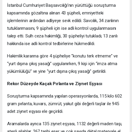
İstanbul Cumhuriyet Başsavcılığı’nın yürüttüğü soruşturma
kapsamında gözaltına alınan 43 şüpheli, emniyetteki
işlemlerinin ardından adliyeye sevk edildi. Savcılık, 34 zanlının
tutuklanmasını, 9 şüpheli için ise adli kontrol uygulanmasını
talep etti. Sulh ceza hakimliği, 30 şüpheliyi tutukladı; 13 zanlı
hakkında ise adli kontrol tedbirlerine hükmedildi.
Hakimlik kararına göre 4 şüpheliye “konutu terk etmeme” ve
“yurt dışına çıkış yasağı” uygulanırken, 9 kişi için “imza atma
yükümlülüğü” ve yine “yurt dışına çıkış yasağı” getirildi.
Rekor Düzeyde Kaçak Pırlanta ve Ziynet Eşyası
Soruşturma kapsamında yapılan operasyonlarda, 115 kilo 602
gram pırlanta, kuvars, zümrüt, yakut gibi değerli taşlar ile 945
adet ziynet eşyası ele geçirildi.
Aramalarda ayrıca 135 ziynet eşyası, 1132 değerli maden taşı,
ateşli silahlar, 267 tarihi eser ve çok sayıda dijital materyale el