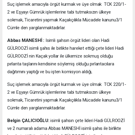
Suç işlemek amacıyla örgüt kurmak ve üye olmak TCK 220/1-
2 ve Eşyayı Gümrük işlemlerine tabi tutmaksızın ülkeye
sokmak, Ticaretini yapmak Kaçakçılıkla Mücadele kanunu3/1
Cümle den yargılanmaktadırlar.
Abbas MANESHİ :
Isimli şahsın örgüt lideri olan Hadi
GÜLROOZİ isimli şahıs ile birlikte hareket ettiği çete lideri Hadi
GÜLROOZİ nin Kaçak yollar ile ülkemize sokmuş olduğu
pırlanta taşlarını kendisine söylemiş olduğu pırlantacılara
dağıtımını yaptığı ve bu işten komisyon aldığı,
Suç işlemek amacıyla örgüt kurmak ve üye olmak TCK 220/1-
2 ve Eşyayı Gümrük işlemlerine tabi tutmaksızın ülkeye
sokmak, Ticaretini yapmak Kaçakçılıkla Mücadele kanunu3/1
Cümle den yargılanmaktadırlar.
Belgin ÇALICIOĞLU:
isimli şahsın çete lideri Hadi GÜLROOZİ
ve 2 numaralı adama Abbas MANESHİ isimli şahıs ile birlikte