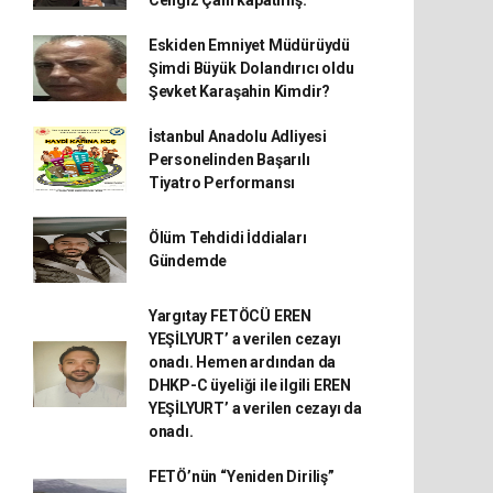
Eskiden Emniyet Müdürüydü
Şimdi Büyük Dolandırıcı oldu
Şevket Karaşahin Kimdir?
İstanbul Anadolu Adliyesi
Personelinden Başarılı
Tiyatro Performansı
Ölüm Tehdidi İddiaları
Gündemde
Yargıtay FETÖCÜ EREN
YEŞİLYURT’ a verilen cezayı
onadı. Hemen ardından da
DHKP-C üyeliği ile ilgili EREN
YEŞİLYURT’ a verilen cezayı da
onadı.
FETÖ’nün “Yeniden Diriliş”