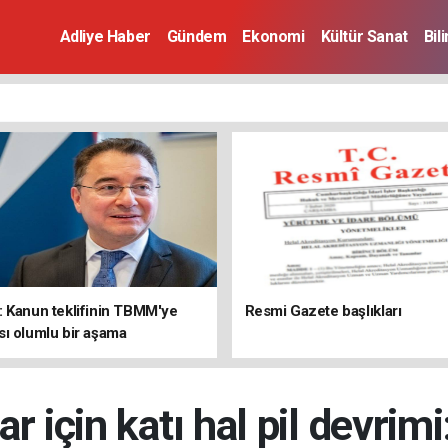
Adliye Haber
Gündem
Ekonomi
Kültür Sanat
Bil
 Kanun teklifinin TBMM'ye
Resmi Gazete başlıkları
ı olumlu bir aşama
lar için katı hal pil devri