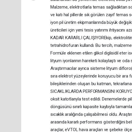
Malzeme, elektrotlarla temas sağladıktan son
ve katı hal pillerde sık görülen zayıf temas
iyon pil üretim ekipmanlarında büyük değişik
üreticileri için yeni tesis yatırımı ihtiyacını
KADAR KARARLI ÇALIŞIYOREkip, elektrolitin yü
tetrahidrofuran kullandı. Bu tercih, malzemen
Formüle eklenen etilen glikol diglisidil eter
lityum iyonlarının hareketi kolaylaştı ve oda 
Araştırmacılar ayrıca sisteme lityum difloro
sıra elektrot yüzeylerinde koruyucu bir ara 
bileşiklerinden oluşan bu katman, tekrarlana
SICAKLIKLARDA PERFORMANSINI KORUYORYeni 
oksit katotlarıyla test edildi. Denemelerde pi
döngüsünü sınırlı kapasite kaybıyla tamamladığ
sıcaklık aralığında çalışabilmesi oldu. Araştı
arasında kararlı performans gösterdiğini belir
araçlar, eVTOL hava araçları ve şebeke ölçek