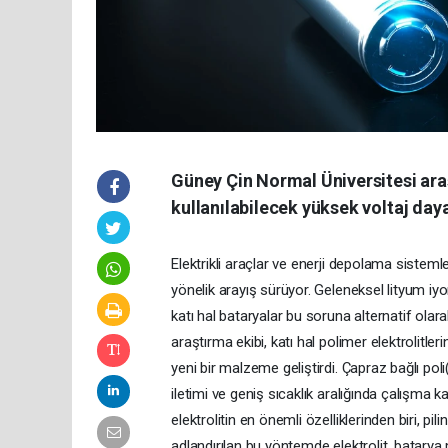
Güney Çin Normal Üniversitesi araş
kullanılabilecek yüksek voltaj dayan
Elektrikli araçlar ve enerji depolama siste
yönelik arayış sürüyor. Geleneksel lityum iyon 
katı hal bataryalar bu soruna alternatif ola
araştırma ekibi, katı hal polimer elektrolitl
yeni bir malzeme geliştirdi. Çapraz bağlı poli(
iletimi ve geniş sıcaklık aralığında çalış
elektrolitin en önemli özelliklerinden biri, p
adlandırılan bu yöntemde elektrolit, batarya 