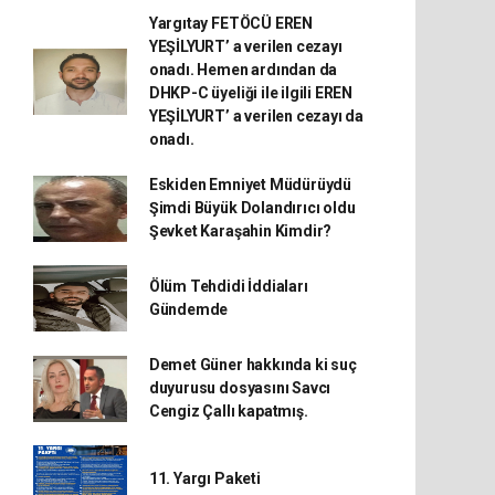
Yargıtay FETÖCÜ EREN
YEŞİLYURT’ a verilen cezayı
onadı. Hemen ardından da
DHKP-C üyeliği ile ilgili EREN
YEŞİLYURT’ a verilen cezayı da
onadı.
Eskiden Emniyet Müdürüydü
Şimdi Büyük Dolandırıcı oldu
Şevket Karaşahin Kimdir?
Ölüm Tehdidi İddiaları
Gündemde
Demet Güner hakkında ki suç
duyurusu dosyasını Savcı
Cengiz Çallı kapatmış.
11. Yargı Paketi