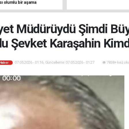
ı olumlu bir aşama
yet Müdürüydü Şimdi Büyü
du Şevket Karaşahin Kimd
07.05.2026 - 01:16, Güncelleme: 07.05.2026 - 01:27
7838+ kez ok
 Haber