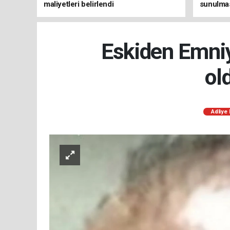
maliyetleri belirlendi
sunulmas
Eskiden Emni
ol
Adliye