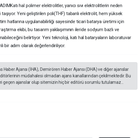
Katı hal polimer elektrolitler, yanıcı sıvı elektrolitlerin neden
 taşıyor. Yeni geliştirilen poli(THF) tabanlı elektrolit, hem yüksek
m hatlarına uygulanabilirliği sayesinde ticari batarya üretimi için
raştırma ekibi, bu tasarım yaklaşımının ileride sodyum bazlı ve
bileceğini belirtiyor. Yeni teknoloji, katı hal bataryaların laboratuvar
 bir adım olarak değerlendiriliyor.
as Haber Ajansı (İHA), Demirören Haber Ajansı (DHA) ve diğer ajanslar
editörlerinin müdahalesi olmadan ajans kanallarından çekilmektedir. Bu
 geçen ajanslar olup sitemizin hiç bir editörü sorumlu tutulamaz...