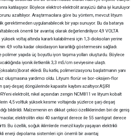
ra katılaşıyor. Böylece elektrot-elektrolit arayüzü daha iyi kuruluyor
 sorunu azaltılıyor. Araştırmacılara göre bu yöntem, mevcut lityum
lik gerektirmeden uygulanabilecek bir yapı sunuyor. Bu da batarya
 azaltabilecek önemli bir avantaj olarak değerlendiriliyor.4,9 VOLTA
ksek voltaj altında kararlı kalabilmesi için 1,3-dioksolan yerine
in 4,9 volta kadar oksidasyon kararlılığı göstermesini sağladı.
 ise polimer yapıda üç boyutlu iyon taşıma yolları oluşturdu. Böylece
sıcaklığında iyonik iletkenlik 3,3 mS/cm seviyesine ulaştı.
(oksalato)borat ekledi. Bu katkı, polimerizasyonu başlatmanın yanı
faz oluşmasına yardımcı oldu. Lityum florür ve bor-oksijen-flor
n şarj-deşarj döngülerinde kapasite kaybını azaltıyor.AŞIRI
elektrolit, nikel açısından zengin NCM811 ve lityum kobalt
llerin 4,5 voltluk yüksek kesme voltajında yüzlerce şarj-deşarj
ı bildirildi. Malzemenin en dikkat çekici özelliklerinden biri de geniş
rmacılar, elektrolitin eksi 40 santigrat derece ile 55 santigrat derece
tti. Bu özellik, soğuk iklimlerde menzil kaybı yaşayan elektrikli
li enerji depolama sistemleri için önemli bir avantaj