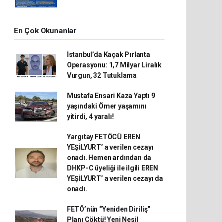
En Çok Okunanlar
İstanbul’da Kaçak Pırlanta
Operasyonu: 1,7 Milyar Liralık
Vurgun, 32 Tutuklama
Mustafa Ensari Kaza Yaptı 9
yaşındaki Ömer yaşamını
yitirdi, 4 yaralı!
Yargıtay FETÖCÜ EREN
YEŞİLYURT’ a verilen cezayı
onadı. Hemen ardından da
DHKP-C üyeliği ile ilgili EREN
YEŞİLYURT’ a verilen cezayı da
onadı.
FETÖ’nün “Yeniden Diriliş”
Planı Çöktü! Yeni Nesil