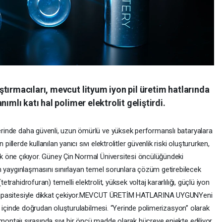
tırmacıları, mevcut lityum iyon pil üretim hatlarında
ımlı katı hal polimer elektrolit geliştirdi.
mlerinde daha güvenli, uzun ömürlü ve yüksek performanslı bataryalara
pillerde kullanılan yanıcı sıvı elektrolitler güvenlik riski oluştururken,
rak öne çıkıyor. Güney Çin Normal Üniversitesi öncülüğündeki
erin yaygınlaşmasını sınırlayan temel sorunlara çözüm getirebilecek
tetrahidrofuran) temelli elektrolit, yüksek voltaj kararlılığı, güçlü iyon
ma kapasitesiyle dikkat çekiyor.MEVCUT ÜRETİM HATLARINA UYGUNYeni
ilin içinde doğrudan oluşturulabilmesi. “Yerinde polimerizasyon” olarak
montajı sırasında sıvı bir öncü madde olarak hücreye enjekte ediliyor.