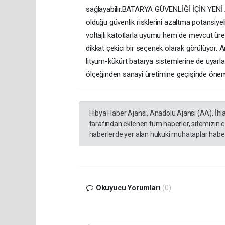
sağlayabilir.BATARYA GÜVENLİĞİ İÇİN YENİ ADIM
olduğu güvenlik risklerini azaltma potansiyeli
voltajlı katotlarla uyumu hem de mevcut üreti
dikkat çekici bir seçenek olarak görülüyor. A
lityum-kükürt batarya sistemlerine de uyarlana
ölçeğinden sanayi üretimine geçişinde önemli
Hibya Haber Ajansı, Anadolu Ajansı (AA), İhl
tarafından eklenen tüm haberler, sitemizin 
haberlerde yer alan hukuki muhataplar haberi
Okuyucu Yorumları
(0)