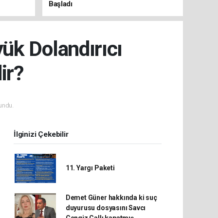
Başladı
k Dolandırıcı
ir?
undu.
İlginizi Çekebilir
11. Yargı Paketi
Demet Güner hakkında ki suç
duyurusu dosyasını Savcı
Cengiz Çallı kapatmış.