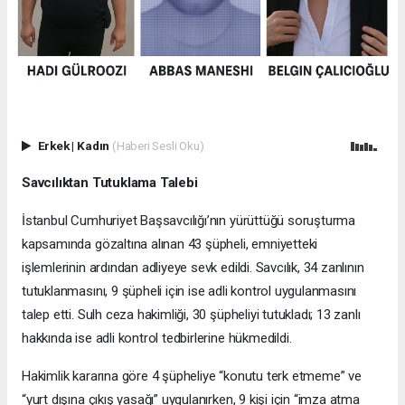
Erkek
|
Kadın
(Haberi Sesli Oku)
Savcılıktan Tutuklama Talebi
İstanbul Cumhuriyet Başsavcılığı’nın yürüttüğü soruşturma
kapsamında gözaltına alınan 43 şüpheli, emniyetteki
işlemlerinin ardından adliyeye sevk edildi. Savcılık, 34 zanlının
tutuklanmasını, 9 şüpheli için ise adli kontrol uygulanmasını
talep etti. Sulh ceza hakimliği, 30 şüpheliyi tutukladı; 13 zanlı
hakkında ise adli kontrol tedbirlerine hükmedildi.
Hakimlik kararına göre 4 şüpheliye “konutu terk etmeme” ve
“yurt dışına çıkış yasağı” uygulanırken, 9 kişi için “imza atma