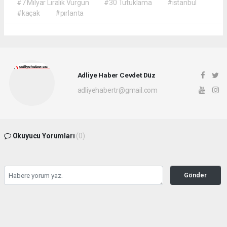
#7 Milyar Liralık Vurgun
#30 Tutuklama
#istanbul
#kaçak
#pırlanta
Adliye Haber Cevdet Düz
adliyehabertr@gmail.com
Okuyucu Yorumları
(0)
Gönder
Yorum yazarak Topluluk Kuralları’nı kabul etmiş bulunuyor ve adliyehaber.com.tr
sitesine yaptığınız yorumunuzla ilgili doğrudan veya dolaylı tüm sorumluluğu tek
başınıza üstleniyorsunuz. Yazılan tüm yorumlardan site yönetimi hiçbir şekilde
sorumlu tutulamaz.