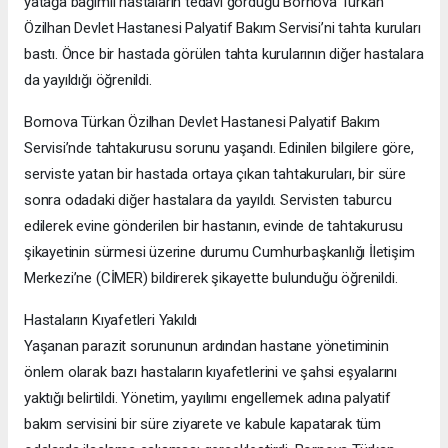
yatağa bağımlı hastaların tedavi gördüğü Bornova Türkan
Özilhan Devlet Hastanesi Palyatif Bakım Servisi’ni tahta kuruları
bastı. Önce bir hastada görülen tahta kurularının diğer hastalara
da yayıldığı öğrenildi.
Bornova Türkan Özilhan Devlet Hastanesi Palyatif Bakım
Servisi’nde tahtakurusu sorunu yaşandı. Edinilen bilgilere göre,
serviste yatan bir hastada ortaya çıkan tahtakuruları, bir süre
sonra odadaki diğer hastalara da yayıldı. Servisten taburcu
edilerek evine gönderilen bir hastanın, evinde de tahtakurusu
şikayetinin sürmesi üzerine durumu Cumhurbaşkanlığı İletişim
Merkezi’ne (CİMER) bildirerek şikayette bulunduğu öğrenildi.
Hastaların Kıyafetleri Yakıldı
Yaşanan parazit sorununun ardından hastane yönetiminin
önlem olarak bazı hastaların kıyafetlerini ve şahsi eşyalarını
yaktığı belirtildi. Yönetim, yayılımı engellemek adına palyatif
bakım servisini bir süre ziyarete ve kabule kapatarak tüm