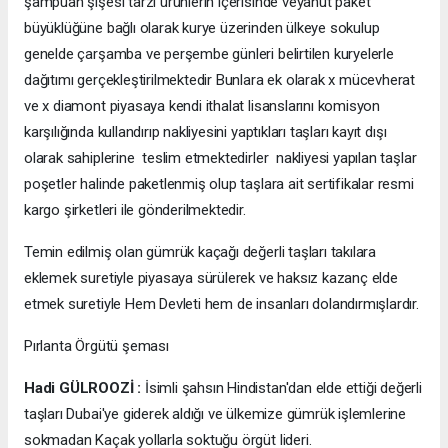
şampuan şişesi tarzı ürünlerin içerisinde veyahut paket
büyüklüğüne bağlı olarak kurye üzerinden ülkeye sokulup
genelde çarşamba ve perşembe günleri belirtilen kuryelerle
dağıtımı gerçekleştirilmektedir Bunlara ek olarak x mücevherat
ve x diamont piyasaya kendi ithalat lisanslarını komisyon
karşılığında kullandırıp nakliyesini yaptıkları taşları kayıt dışı
olarak sahiplerine teslim etmektedirler nakliyesi yapılan taşlar
poşetler halinde paketlenmiş olup taşlara ait sertifikalar resmi
kargo şirketleri ile gönderilmektedir.
Temin edilmiş olan gümrük kaçağı değerli taşları takılara
eklemek suretiyle piyasaya sürülerek ve haksız kazanç elde
etmek suretiyle Hem Devleti hem de insanları dolandırmışlardır.
Pırlanta Örgütü şeması
Hadi GÜLROOZİ :
İsimli şahsın Hindistan'dan elde ettiği değerli
taşları Dubai'ye giderek aldığı ve ülkemize gümrük işlemlerine
sokmadan Kaçak yollarla soktuğu örgüt lideri.