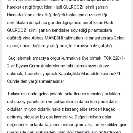
hareket ettiği örgüt lideri Hadi GÜLROOZİ isimli şahsın
Hindistan'dan elde ettiği değerli taşlar için düzenlettiği
sertifikaları bu şahısa gönderdiği şahsın sertifikaları Hadi
GÜLROOZİ simli şansın kendisine söylediği pırlantacılara
dağıttığı yine Abbas MANESHİ talimatları ile pırlantacılara Gelen
siparişlerinin dağıtım yaptığı bu işte komisyon ile çalıştığı
Suç işlemek amacıyla örgüt kurmak ve üye olmak TCK 220/1-
2 ve Eşyayı Gümrük işlemlerine tabi tutmaksızın ülkeye
sokmak, Ticaretini yapmak Kaçakçılıkla Mücadele kanunu3/1
Cümle den yargılanmaktadırlar.
Türkiye'nin önde gelen pırlanta şirketlerinin sahipleri, ortakları,
üst düzey yöneticileri ve çalışanlarının da bu kumpasa dahil
oldukları milyon dolarlık haksız kazanç elde ettikleri Kaçak
getirmiş oldukları bu çok kıymetli ve Değerli milyon dolar
değerindeki pırlanta taşlarını herhangi bir vergi ödemedikleri gibi
ülkemizde cari açık nedeni olan dövizlerimizi alıp götürdükleri