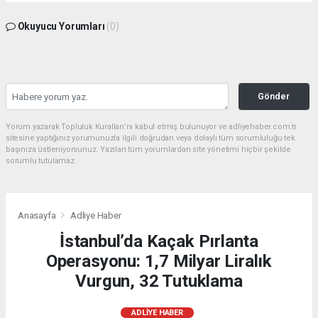
Okuyucu Yorumları
(0)
Gönder
Yorum yazarak Topluluk Kuralları’nı kabul etmiş bulunuyor ve adliyehaber.com.tr
sitesine yaptığınız yorumunuzla ilgili doğrudan veya dolaylı tüm sorumluluğu tek
başınıza üstleniyorsunuz. Yazılan tüm yorumlardan site yönetimi hiçbir şekilde
sorumlu tutulamaz.
Anasayfa
Adliye Haber
İstanbul’da Kaçak Pırlanta
Operasyonu: 1,7 Milyar Liralık
Vurgun, 32 Tutuklama
ADLIYE HABER