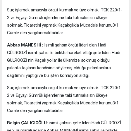
Suç işlemek amacıyla örgüt kurmak ve üye olmak TCK 220/1-
2 ve Eşyayı Gümrük işlemlerine tabi tutmaksızın ülkeye
sokmak, Ticaretini yapmak Kaçakçılıkla Mücadele kanunu3/1
Cümle den yargılanmaktadırlar.
Abbas MANESHİ :
Isimli şahsın örgüt lideri olan Hadi
GÜLROOZİ isimli şahıs ile birlikte hareket ettiği çete lideri Hadi
GÜLROOZİ nin Kaçak yollar ile ülkemize sokmuş olduğu
pırlanta taşlarını kendisine söylemiş olduğu pırlantacılara
dağıtımını yaptığı ve bu işten komisyon aldığı,
Suç işlemek amacıyla örgüt kurmak ve üye olmak TCK 220/1-
2 ve Eşyayı Gümrük işlemlerine tabi tutmaksızın ülkeye
sokmak, Ticaretini yapmak Kaçakçılıkla Mücadele kanunu3/1
Cümle den yargılanmaktadırlar.
Belgin ÇALICIOĞLU:
isimli şahsın çete lideri Hadi GÜLROOZİ
ve 2 numaralı adama Abbas MANESHİ isimli şahıs ile birlikte