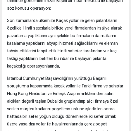
tarihinde gönderilen imzalı kaşeli bir ihbar mektubu ile başlayan
söz konusu operasyon;
Son zamanlarda ülkemize Kaçak yollar ile gelen pırlantaların
özellikle Hintli satıcılarla birlikte yerel firmalardan irsaliye alarak
pazarlama yaptıklarını aynı şekilde bu firmaların da mallarını
kasalama yaptıklarını altyapı hizmeti sağladıklarını ve eleman
tahsis ettiklerini tespit ettik Hintli satıcılar tarafından vur kaç
taktiği yaptıklarını belirten bu ihbar ile başlayan pırlanta
kaçakçılığı operasyonlarında,
İstanbul Cumhuriyet Başsavcılığı’nın yürüttüğü Başarılı
soruşturma kapsamında kaçak yollar ile Farklı firma ve şahıslar
Hong Kong Hindistan ve Birleşik Arap emirliklerinden satın
aldıkları değerli taşları Dubai'de gruplandırıp alıcı firmaya özel
verilen müşteri kodlarını poşetlerin üstüne işledikten sonra
haftada bir sefer yoğun olduğu dönemlerde iki sefer olmak
üzere yasa dışı yollar ile havalimanlarında çerez poşeti