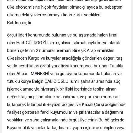
ülke ekonomisine hiçbir faydaları olmadığı ayrıca bu sebepten
ülkemizdeki yüzlerce firmaya ticari zarar verdikleri
Belirlenmiştir.
örgüt lideri konumunda bulunan ve bu aşamada halen firari
olan Hadi GÜLROOZİ Isimli şahısın talimatlarıyla kurye olarak
bilinen çete'nin 2 numaralı elemanı Birleşik Arap Emirlikleri
ülkesinden Kargo ve kuryeler aracılığıyla gönderilen değerli taş
ya da sertifikaları örgüt yöneticisi konumunda bulunan Tutuklu
olan Abbas MANESHİ ve örgüt üyesi konumunda bulunan ve
tutuklu kurye Belgin ÇALICIOĞLU Isimli şahıslar arasında suç
işlemek amacıyla hiyerarşik bir ilişki içerisinde teslim alınan
değerli taşları pırlantaları kodlandırarak ve para seri numarası
kullanarak İstanbul ili Beyazıt bölgesi ve Kapalı Çarşı bölgesinde
faaliyet gösteren farklı kuyumcular ve pırlantacılar a dağıtımını
yaptıkları ve saha çalışmalarında örgüt üyelerinin Bu bölgelerde
Kuyumculuk ve pırlanta taş ticareti yapan işletme sahipleri veya