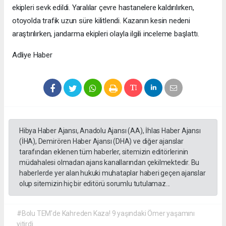
ekipleri sevk edildi. Yaralılar çevre hastanelere kaldırılırken,
otoyolda trafik uzun süre kilitlendi. Kazanın kesin nedeni
araştırılırken, jandarma ekipleri olayla ilgili inceleme başlattı.
Adliye Haber
Hibya Haber Ajansı, Anadolu Ajansı (AA), İhlas Haber Ajansı
(İHA), Demirören Haber Ajansı (DHA) ve diğer ajanslar
tarafından eklenen tüm haberler, sitemizin editörlerinin
müdahalesi olmadan ajans kanallarından çekilmektedir. Bu
haberlerde yer alan hukuki muhataplar haberi geçen ajanslar
olup sitemizin hiç bir editörü sorumlu tutulamaz...
#Bolu TEM’de Kahreden Kaza! 9 yaşındaki Ömer yaşamını
yitirdi