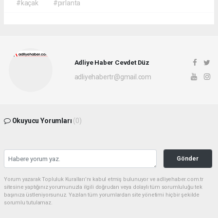
#kaçak
#pırlanta
Adliye Haber Cevdet Düz
adliyehabertr@gmail.com
Okuyucu Yorumları
(0)
Gönder
Yorum yazarak Topluluk Kuralları’nı kabul etmiş bulunuyor ve adliyehaber.com.tr
sitesine yaptığınız yorumunuzla ilgili doğrudan veya dolaylı tüm sorumluluğu tek
başınıza üstleniyorsunuz. Yazılan tüm yorumlardan site yönetimi hiçbir şekilde
sorumlu tutulamaz.