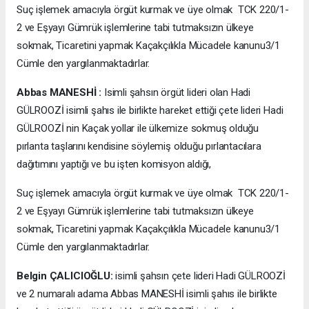
Suç işlemek amacıyla örgüt kurmak ve üye olmak TCK 220/1-
2 ve Eşyayı Gümrük işlemlerine tabi tutmaksızın ülkeye
sokmak, Ticaretini yapmak Kaçakçılıkla Mücadele kanunu3/1
Cümle den yargılanmaktadırlar.
Abbas MANESHİ :
Isimli şahsın örgüt lideri olan Hadi
GÜLROOZİ isimli şahıs ile birlikte hareket ettiği çete lideri Hadi
GÜLROOZİ nin Kaçak yollar ile ülkemize sokmuş olduğu
pırlanta taşlarını kendisine söylemiş olduğu pırlantacılara
dağıtımını yaptığı ve bu işten komisyon aldığı,
Suç işlemek amacıyla örgüt kurmak ve üye olmak TCK 220/1-
2 ve Eşyayı Gümrük işlemlerine tabi tutmaksızın ülkeye
sokmak, Ticaretini yapmak Kaçakçılıkla Mücadele kanunu3/1
Cümle den yargılanmaktadırlar.
Belgin ÇALICIOĞLU:
isimli şahsın çete lideri Hadi GÜLROOZİ
ve 2 numaralı adama Abbas MANESHİ isimli şahıs ile birlikte