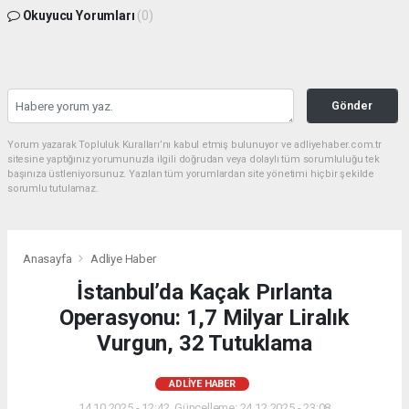
Okuyucu Yorumları
(0)
Gönder
Yorum yazarak Topluluk Kuralları’nı kabul etmiş bulunuyor ve adliyehaber.com.tr
sitesine yaptığınız yorumunuzla ilgili doğrudan veya dolaylı tüm sorumluluğu tek
başınıza üstleniyorsunuz. Yazılan tüm yorumlardan site yönetimi hiçbir şekilde
sorumlu tutulamaz.
Anasayfa
Adliye Haber
İstanbul’da Kaçak Pırlanta
Operasyonu: 1,7 Milyar Liralık
Vurgun, 32 Tutuklama
ADLIYE HABER
14.10.2025 - 12:42, Güncelleme: 24.12.2025 - 23:08