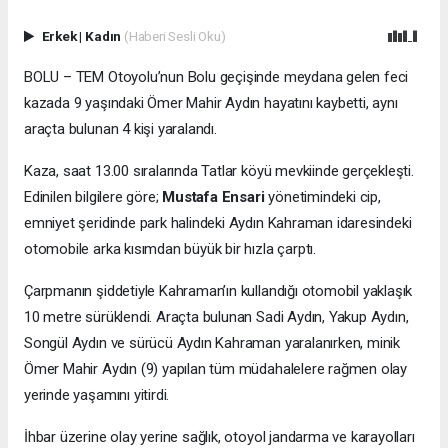
Erkek
|
Kadın
(Haberi Sesli Oku)
BOLU – TEM Otoyolu’nun Bolu geçişinde meydana gelen feci
kazada 9 yaşındaki Ömer Mahir Aydın hayatını kaybetti, aynı
araçta bulunan 4 kişi yaralandı.
Kaza, saat 13.00 sıralarında Tatlar köyü mevkiinde gerçekleşti.
Edinilen bilgilere göre;
Mustafa Ensari
yönetimindeki cip,
emniyet şeridinde park halindeki Aydın Kahraman idaresindeki
otomobile arka kısımdan büyük bir hızla çarptı.
Çarpmanın şiddetiyle Kahraman’ın kullandığı otomobil yaklaşık
10 metre sürüklendi. Araçta bulunan Sadi Aydın, Yakup Aydın,
Songül Aydın ve sürücü Aydın Kahraman yaralanırken, minik
Ömer Mahir Aydın (9) yapılan tüm müdahalelere rağmen olay
yerinde yaşamını yitirdi.
İhbar üzerine olay yerine sağlık, otoyol jandarma ve karayolları