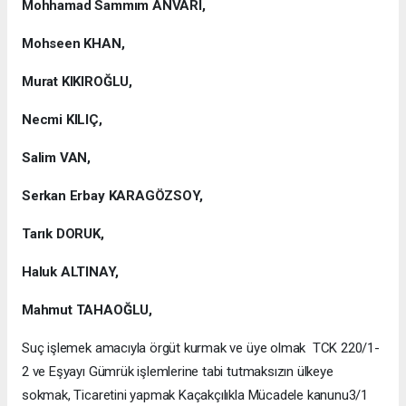
Mohhamad Sammım ANVARI,
Mohseen KHAN,
Murat KIKIROĞLU,
Necmi KILIÇ,
Salim VAN,
Serkan Erbay KARAGÖZSOY,
Tarık DORUK,
Haluk ALTINAY,
Mahmut TAHAOĞLU,
Suç işlemek amacıyla örgüt kurmak ve üye olmak TCK 220/1-
2 ve Eşyayı Gümrük işlemlerine tabi tutmaksızın ülkeye
sokmak, Ticaretini yapmak Kaçakçılıkla Mücadele kanunu3/1