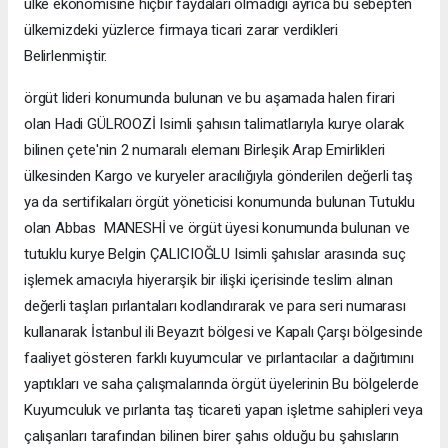
ülke ekonomisine hiçbir faydaları olmadığı ayrıca bu sebepten
ülkemizdeki yüzlerce firmaya ticari zarar verdikleri
Belirlenmiştir.
örgüt lideri konumunda bulunan ve bu aşamada halen firari
olan Hadi GÜLROOZİ Isimli şahısın talimatlarıyla kurye olarak
bilinen çete'nin 2 numaralı elemanı Birleşik Arap Emirlikleri
ülkesinden Kargo ve kuryeler aracılığıyla gönderilen değerli taş
ya da sertifikaları örgüt yöneticisi konumunda bulunan Tutuklu
olan Abbas MANESHİ ve örgüt üyesi konumunda bulunan ve
tutuklu kurye Belgin ÇALICIOĞLU Isimli şahıslar arasında suç
işlemek amacıyla hiyerarşik bir ilişki içerisinde teslim alınan
değerli taşları pırlantaları kodlandırarak ve para seri numarası
kullanarak İstanbul ili Beyazıt bölgesi ve Kapalı Çarşı bölgesinde
faaliyet gösteren farklı kuyumcular ve pırlantacılar a dağıtımını
yaptıkları ve saha çalışmalarında örgüt üyelerinin Bu bölgelerde
Kuyumculuk ve pırlanta taş ticareti yapan işletme sahipleri veya
çalışanları tarafından bilinen birer şahıs olduğu bu şahısların