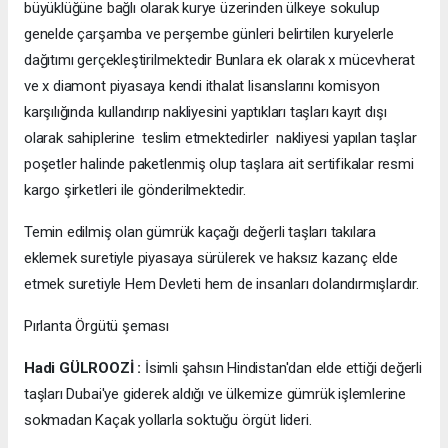
büyüklüğüne bağlı olarak kurye üzerinden ülkeye sokulup
genelde çarşamba ve perşembe günleri belirtilen kuryelerle
dağıtımı gerçekleştirilmektedir Bunlara ek olarak x mücevherat
ve x diamont piyasaya kendi ithalat lisanslarını komisyon
karşılığında kullandırıp nakliyesini yaptıkları taşları kayıt dışı
olarak sahiplerine teslim etmektedirler nakliyesi yapılan taşlar
poşetler halinde paketlenmiş olup taşlara ait sertifikalar resmi
kargo şirketleri ile gönderilmektedir.
Temin edilmiş olan gümrük kaçağı değerli taşları takılara
eklemek suretiyle piyasaya sürülerek ve haksız kazanç elde
etmek suretiyle Hem Devleti hem de insanları dolandırmışlardır.
Pırlanta Örgütü şeması
Hadi GÜLROOZİ :
İsimli şahsın Hindistan'dan elde ettiği değerli
taşları Dubai'ye giderek aldığı ve ülkemize gümrük işlemlerine
sokmadan Kaçak yollarla soktuğu örgüt lideri.