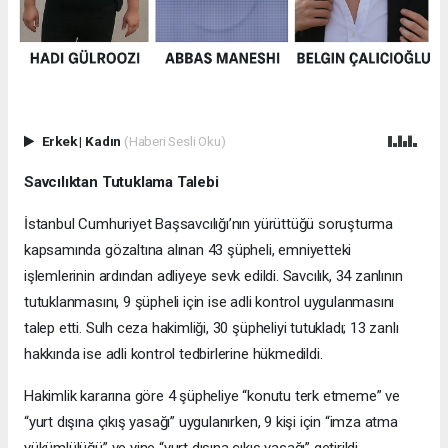
Erkek
|
Kadın
(Haberi Sesli Oku)
Savcılıktan Tutuklama Talebi
İstanbul Cumhuriyet Başsavcılığı’nın yürüttüğü soruşturma
kapsamında gözaltına alınan 43 şüpheli, emniyetteki
işlemlerinin ardından adliyeye sevk edildi. Savcılık, 34 zanlının
tutuklanmasını, 9 şüpheli için ise adli kontrol uygulanmasını
talep etti. Sulh ceza hakimliği, 30 şüpheliyi tutukladı; 13 zanlı
hakkında ise adli kontrol tedbirlerine hükmedildi.
Hakimlik kararına göre 4 şüpheliye “konutu terk etmeme” ve
“yurt dışına çıkış yasağı” uygulanırken, 9 kişi için “imza atma
yükümlülüğü” ve yine “yurt dışına çıkış yasağı” getirildi.