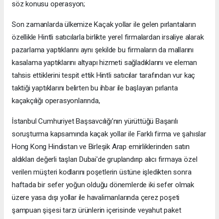
söz konusu operasyon;
Son zamanlarda ülkemize Kaçak yollar ile gelen pırlantaların
özellikle Hintli satıcılarla birlikte yerel firmalardan irsaliye alarak
pazarlama yaptıklarını aynı şekilde bu firmaların da mallarını
kasalama yaptıklarını altyapı hizmeti sağladıklarını ve eleman
tahsis ettiklerini tespit ettik Hintli satıcılar tarafından vur kaç
taktiği yaptıklarını belirten bu ihbar ile başlayan pırlanta
kaçakçılığı operasyonlarında,
İstanbul Cumhuriyet Başsavcılığı’nın yürüttüğü Başarılı
soruşturma kapsamında kaçak yollar ile Farklı firma ve şahıslar
Hong Kong Hindistan ve Birleşik Arap emirliklerinden satın
aldıkları değerli taşları Dubai'de gruplandırıp alıcı firmaya özel
verilen müşteri kodlarını poşetlerin üstüne işledikten sonra
haftada bir sefer yoğun olduğu dönemlerde iki sefer olmak
üzere yasa dışı yollar ile havalimanlarında çerez poşeti
şampuan şişesi tarzı ürünlerin içerisinde veyahut paket