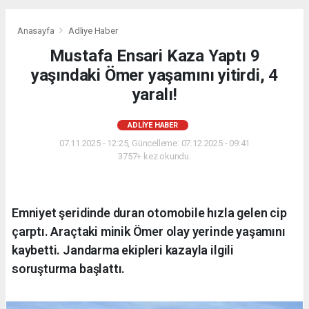
Anasayfa
Adliye Haber
Mustafa Ensari Kaza Yaptı 9
yaşındaki Ömer yaşamını yitirdi, 4
yaralı!
ADLIYE HABER
07.11.2025 - 12:25, Güncelleme: 07.12.2025 - 09:41
3757+ kez okundu.
Emniyet şeridinde duran otomobile hızla gelen cip
çarptı. Araçtaki minik Ömer olay yerinde yaşamını
kaybetti. Jandarma ekipleri kazayla ilgili
soruşturma başlattı.