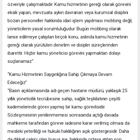
özveriyle çalışmaktadır. Kamu hizmetinin gereği olarak görevini
eksik yapan, mevzuata aykırı davranan veya kurumsal disiplini
bozan personeller hakkında idari işlem yapılması mobbing değil,
yöneticilerin yasal sorumluluğudur. Bugün mobbing olarak
lanse edilmeye çalışılan birçok konu, aslında kamu hizmetinin
gereği olarak yürütülen denetim ve disiplin süreçlerinden
ibarettir. Hiçbir kamu yöneticisi görevini yapmaktan dolayı
suçlanamaz”
“Kamu Hizmetinin Saygınlığına Sahip Çıkmaya Devam
Edeceğiz”
“Basın açıklamasında adı geçen hastane müdürü, yaklaşık 25
yıllık yöneticilik tecrübesine sahip, sağlık teşkilatının çeşitli
kademelerinde görev yapmış bir kamu görevlisidir.
Sözleşmesinin yenilenmemesi sonrasında açtığı davada
mahkeme tarafından göreve iadesine karar verilmiş olması da
mesleki yeterliliği ve hukuki haklılığının açık göstergesidir. Daha
da dikkat çekici olan husus ise, hakkında ortaya atılan son