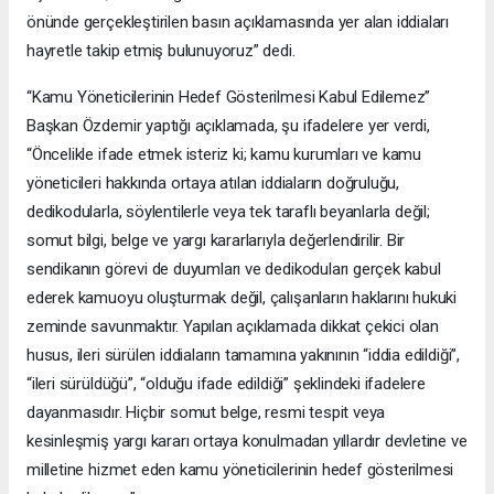
önünde gerçekleştirilen basın açıklamasında yer alan iddiaları
hayretle takip etmiş bulunuyoruz” dedi.
“Kamu Yöneticilerinin Hedef Gösterilmesi Kabul Edilemez”
Başkan Özdemir yaptığı açıklamada, şu ifadelere yer verdi,
“Öncelikle ifade etmek isteriz ki; kamu kurumları ve kamu
yöneticileri hakkında ortaya atılan iddiaların doğruluğu,
dedikodularla, söylentilerle veya tek taraflı beyanlarla değil;
somut bilgi, belge ve yargı kararlarıyla değerlendirilir. Bir
sendikanın görevi de duyumları ve dedikoduları gerçek kabul
ederek kamuoyu oluşturmak değil, çalışanların haklarını hukuki
zeminde savunmaktır. Yapılan açıklamada dikkat çekici olan
husus, ileri sürülen iddiaların tamamına yakınının “iddia edildiği”,
“ileri sürüldüğü”, “olduğu ifade edildiği” şeklindeki ifadelere
dayanmasıdır. Hiçbir somut belge, resmi tespit veya
kesinleşmiş yargı kararı ortaya konulmadan yıllardır devletine ve
milletine hizmet eden kamu yöneticilerinin hedef gösterilmesi