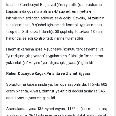
İstanbul Cumhuriyet Başsavcılığı’nın yürüttüğü soruşturma
kapsamında gözaltına alınan 43 şüpheli, emniyetteki
işlemlerinin ardından adliyeye sevk edildi. Savcılık, 34 zanlının
tutuklanmasını, 9 şüpheli için ise adli kontrol uygulanmasını
talep etti. Sulh ceza hakimliği, 30 şüpheliyi tutukladı; 13 zanlı
hakkında ise adli kontrol tedbirlerine hükmedildi.
Hakimlik kararına göre 4 şüpheliye “konutu terk etmeme” ve
“yurt dışına çıkış yasağı” uygulanırken, 9 kişi için “imza atma
yükümlülüğü” ve yine “yurt dışına çıkış yasağı” getirildi.
Rekor Düzeyde Kaçak Pırlanta ve Ziynet Eşyası
Soruşturma kapsamında yapılan operasyonlarda, 115 kilo 602
gram pırlanta, kuvars, zümrüt, yakut gibi değerli taşlar ile 945
adet ziynet eşyası ele geçirildi.
Aramalarda ayrıca 135 ziynet eşyası, 1132 değerli maden taşı,
ateşli silahlar, 267 tarihi eser ve çok sayıda dijital materyale el