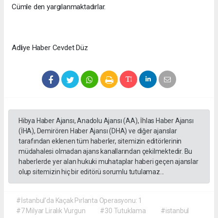
Cümle den yargılanmaktadırlar.
Adliye Haber Cevdet Düz
Hibya Haber Ajansı, Anadolu Ajansı (AA), İhlas Haber Ajansı
(İHA), Demirören Haber Ajansı (DHA) ve diğer ajanslar
tarafından eklenen tüm haberler, sitemizin editörlerinin
müdahalesi olmadan ajans kanallarından çekilmektedir. Bu
haberlerde yer alan hukuki muhataplar haberi geçen ajanslar
olup sitemizin hiç bir editörü sorumlu tutulamaz...
#İstanbul’da Kaçak Pırlanta Operasyonu: 1
#7 Milyar Liralık Vurgun
#30 Tutuklama
#istanbul