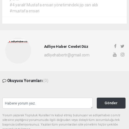
#4 yaralı! Mustafa ensari yönetimindeki jip can aldı
#mustafa ensari
Adliye Haber Cevdet Düz
adliyehabertr@gmail.com
Okuyucu Yorumları
(0)
Gönder
Yorum yazarak Topluluk Kuralları’nı kabul etmiş bulunuyor ve adliyehaber.com.tr
sitesine yaptığınız yorumunuzla ilgili doğrudan veya dolaylı tüm sorumluluğu tek
başınıza üstleniyorsunuz. Yazılan tüm yorumlardan site yönetimi hiçbir şekilde