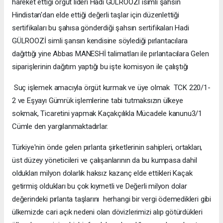
hareket ettiği örgüt lideri Hadi GÜLROOZİ isimli şahsın
Hindistan'dan elde ettiği değerli taşlar için düzenlettiği
sertifikaları bu şahısa gönderdiği şahsın sertifikaları Hadi
GÜLROOZİ simli şansın kendisine söylediği pırlantacılara
dağıttığı yine Abbas MANESHİ talimatları ile pırlantacılara Gelen
siparişlerinin dağıtım yaptığı bu işte komisyon ile çalıştığı
Suç işlemek amacıyla örgüt kurmak ve üye olmak TCK 220/1-
2 ve Eşyayı Gümrük işlemlerine tabi tutmaksızın ülkeye
sokmak, Ticaretini yapmak Kaçakçılıkla Mücadele kanunu3/1
Cümle den yargılanmaktadırlar.
Türkiye'nin önde gelen pırlanta şirketlerinin sahipleri, ortakları,
üst düzey yöneticileri ve çalışanlarının da bu kumpasa dahil
oldukları milyon dolarlık haksız kazanç elde ettikleri Kaçak
getirmiş oldukları bu çok kıymetli ve Değerli milyon dolar
değerindeki pırlanta taşlarını herhangi bir vergi ödemedikleri gibi
ülkemizde cari açık nedeni olan dövizlerimizi alıp götürdükleri