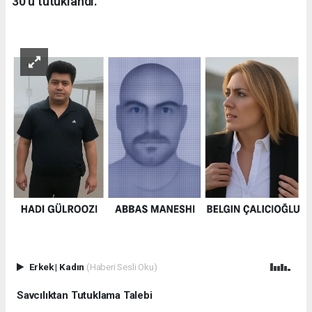
30’u tutuklandı.
Erkek
|
Kadın
(Haberi Sesli Oku)
Savcılıktan Tutuklama Talebi