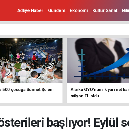
Adliye Haber
Gündem
Ekonomi
Kültür Sanat
Bil
e 500 çocuğa Sünnet Şöleni
Alarko GYO'nun ilk yarı net kar
milyon TL oldu
sterileri başlıyor! Eylül 