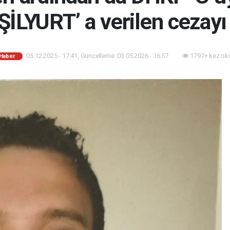
İLYURT’ a verilen cezayı 
05.12.2025 - 17:41, Güncelleme: 03.05.2026 - 16:57
1797+ kez ok
 Haber