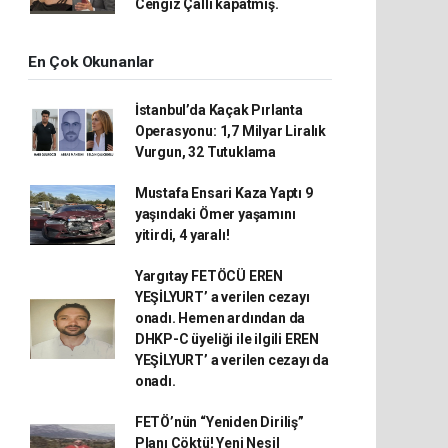
Cengiz Çallı kapatmış.
En Çok Okunanlar
İstanbul’da Kaçak Pırlanta
Operasyonu: 1,7 Milyar Liralık
Vurgun, 32 Tutuklama
Mustafa Ensari Kaza Yaptı 9
yaşındaki Ömer yaşamını
yitirdi, 4 yaralı!
Yargıtay FETÖCÜ EREN
YEŞİLYURT’ a verilen cezayı
onadı. Hemen ardından da
DHKP-C üyeliği ile ilgili EREN
YEŞİLYURT’ a verilen cezayı da
onadı.
FETÖ’nün “Yeniden Diriliş”
Planı Çöktü! Yeni Nesil