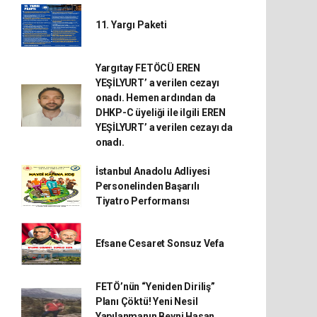
11. Yargı Paketi
Yargıtay FETÖCÜ EREN
YEŞİLYURT’ a verilen cezayı
onadı. Hemen ardından da
DHKP-C üyeliği ile ilgili EREN
YEŞİLYURT’ a verilen cezayı da
onadı.
İstanbul Anadolu Adliyesi
Personelinden Başarılı
Tiyatro Performansı
Efsane Cesaret Sonsuz Vefa
FETÖ’nün “Yeniden Diriliş”
Planı Çöktü! Yeni Nesil
Yapılanmanın Beyni Hasan