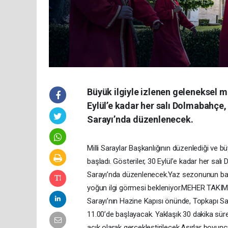
Büyük ilgiyle izlenen geleneksel m
Eylül’e kadar her salı Dolmabahçe
Sarayı’nda düzenlenecek.
Milli Saraylar Başkanlığının düzenlediği ve b
başladı. Gösteriler, 30 Eylül’e kadar her s
Sarayı’nda düzenlenecek.Yaz sezonunun başlama
yoğun ilgi görmesi bekleniyor.MEHER TAK
Sarayı’nın Hazine Kapısı önünde, Topkapı Sar
11.00’de başlayacak. Yaklaşık 30 dakika sürec
açık olarak gerçekleştirilecek.Asırlar boy