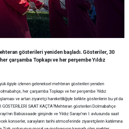
ehteran gösterileri yeniden başladı. Gösteriler, 30
, her çarşamba Topkapı ve her perşembe Yıldız
üyük ilgiyle izlenen geleneksel mehteran gösterileri yeniden
alı Dolmabahçe, her çarşamba Topkapı ve her perşembe Yıldız
sı ve artan ziyaretçi hareketliliğiyle birlikte gösterilerin bu yıl da
IMI GÖSTERİLERİ SAAT KAÇTA?Mehteran gösterileri Dolmabahçe
ayı’nın Babüssaade girişinde ve Yıldız Sarayı’nın I. avlusunda saat
ek konserler, sarayların tarihi atmosferinde ziyaretçilerin katılımına
unca Türk ordusunun moral ve motivasyon kaynağı olan mehter,