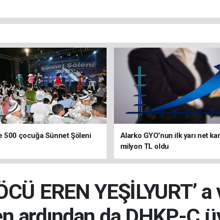
e 500 çocuğa Sünnet Şöleni
Alarko GYO'nun ilk yarı net kar
milyon TL oldu
ÖCÜ EREN YEŞİLYURT’ a v
 ardından da DHKP-C üyeli