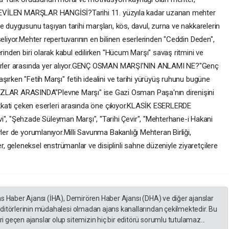
N SEVİLEN MARŞLAR HANGİSİ?Tarihi 11. yüzyıla kadar uzanan mehter
e duygusunu taşıyan tarihi marşları, kös, davul, zurna ve nakkarelerin
seliyor.Mehter repertuvarının en bilinen eserlerinden "Ceddin Deden",
rinden biri olarak kabul edilirken "Hücum Marşı" savaş ritmini ve
eserler arasında yer alıyor.GENÇ OSMAN MARŞI'NIN ANLAMI NE?"Genç
şırken "Fetih Marşı" fetih idealini ve tarihi yürüyüş ruhunu bugüne
AR ARASINDA"Plevne Marşı" ise Gazi Osman Paşa'nın direnişini
dikkati çeken eserleri arasında öne çıkıyor.KLASİK ESERLERDE
 "Şehzade Süleyman Marşı", "Tarihi Çevir", "Mehterhane-i Hakani
ler de yorumlanıyor.Milli Savunma Bakanlığı Mehteran Birliği,
 geleneksel enstrümanlar ve disiplinli sahne düzeniyle ziyaretçilere
as Haber Ajansı (İHA), Demirören Haber Ajansı (DHA) ve diğer ajanslar
editörlerinin müdahalesi olmadan ajans kanallarından çekilmektedir. Bu
 geçen ajanslar olup sitemizin hiç bir editörü sorumlu tutulamaz...