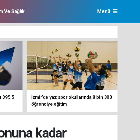
im Ve Sağlık
Menü
ı 395,5
İzmir’de yaz spor okullarında 8 bin 300
öğrenciye eğitim
sonuna kadar