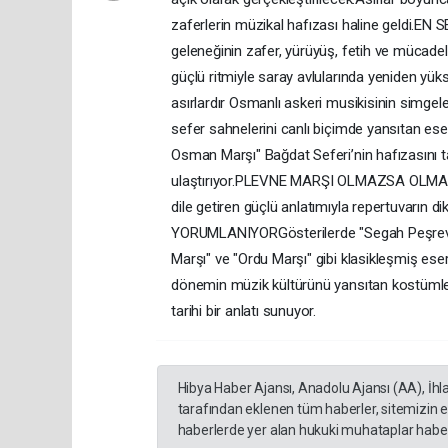
zaferlerin müzikal hafızası haline geldi.E
geleneğinin zafer, yürüyüş, fetih ve mücadel
güçlü ritmiyle saray avlularında yeniden yük
asırlardır Osmanlı askeri musikisinin simgele
sefer sahnelerini canlı biçimde yansıtan 
Osman Marşı" Bağdat Seferi’nin hafızasını ta
ulaştırıyor.PLEVNE MARŞI OLMAZSA OLMAZL
dile getiren güçlü anlatımıyla repertuvarın 
YORUMLANIYORGösterilerde "Segah Peşrevi",
Marşı" ve "Ordu Marşı" gibi klasikleşmiş eser
dönemin müzik kültürünü yansıtan kostümler,
tarihi bir anlatı sunuyor.
Hibya Haber Ajansı, Anadolu Ajansı (AA), İhl
tarafından eklenen tüm haberler, sitemizin 
haberlerde yer alan hukuki muhataplar haberi