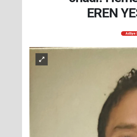
EREN YEŞ
Adliye