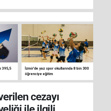
ı 395,5
İzmir’de yaz spor okullarında 8 bin 300
öğrenciye eğitim
erilen cezayı
ği ile ilgili