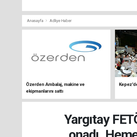
Anasayfa
Adliye Haber
Özerden Ambalaj, makine ve
Kepez'd
ekipmanlarını sattı
Yargıtay FET
onadı. Hemen