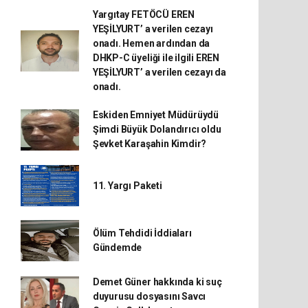
Yargıtay FETÖCÜ EREN
YEŞİLYURT’ a verilen cezayı
onadı. Hemen ardından da
DHKP-C üyeliği ile ilgili EREN
YEŞİLYURT’ a verilen cezayı da
onadı.
Eskiden Emniyet Müdürüydü
Şimdi Büyük Dolandırıcı oldu
Şevket Karaşahin Kimdir?
11. Yargı Paketi
Ölüm Tehdidi İddiaları
Gündemde
Demet Güner hakkında ki suç
duyurusu dosyasını Savcı