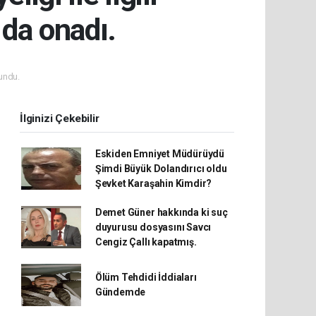
da onadı.
undu.
İlginizi Çekebilir
Eskiden Emniyet Müdürüydü
Şimdi Büyük Dolandırıcı oldu
Şevket Karaşahin Kimdir?
Demet Güner hakkında ki suç
duyurusu dosyasını Savcı
Cengiz Çallı kapatmış.
Ölüm Tehdidi İddiaları
Gündemde