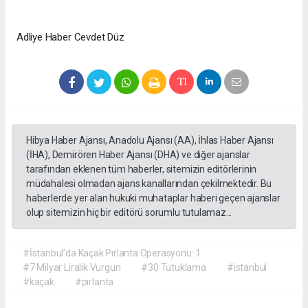
Adliye Haber Cevdet Düz
Hibya Haber Ajansı, Anadolu Ajansı (AA), İhlas Haber Ajansı
(İHA), Demirören Haber Ajansı (DHA) ve diğer ajanslar
tarafından eklenen tüm haberler, sitemizin editörlerinin
müdahalesi olmadan ajans kanallarından çekilmektedir. Bu
haberlerde yer alan hukuki muhataplar haberi geçen ajanslar
olup sitemizin hiç bir editörü sorumlu tutulamaz...
#İstanbul’da Kaçak Pırlanta Operasyonu: 1
#7 Milyar Liralık Vurgun
#30 Tutuklama
#istanbul
#kaçak
#pırlanta