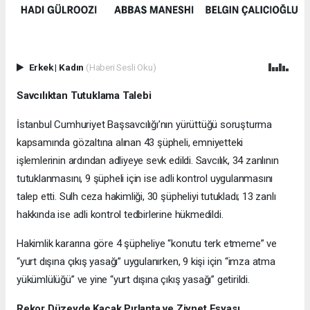
Erkek
|
Kadın
(Haberi Sesli Oku)
Savcılıktan Tutuklama Talebi
İstanbul Cumhuriyet Başsavcılığı’nın yürüttüğü soruşturma
kapsamında gözaltına alınan 43 şüpheli, emniyetteki
işlemlerinin ardından adliyeye sevk edildi. Savcılık, 34 zanlının
tutuklanmasını, 9 şüpheli için ise adli kontrol uygulanmasını
talep etti. Sulh ceza hakimliği, 30 şüpheliyi tutukladı; 13 zanlı
hakkında ise adli kontrol tedbirlerine hükmedildi.
Hakimlik kararına göre 4 şüpheliye “konutu terk etmeme” ve
“yurt dışına çıkış yasağı” uygulanırken, 9 kişi için “imza atma
yükümlülüğü” ve yine “yurt dışına çıkış yasağı” getirildi.
Rekor Düzeyde Kaçak Pırlanta ve Ziynet Eşyası