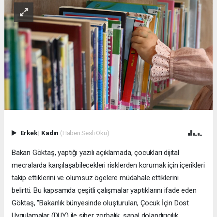
Erkek
|
Kadın
(Haberi Sesli Oku)
Bakan Göktaş, yaptığı yazılı açıklamada, çocukları dijital
mecralarda karşılaşabilecekleri risklerden korumak için içerikleri
takip ettiklerini ve olumsuz ögelere müdahale ettiklerini
belirtti. Bu kapsamda çeşitli çalışmalar yaptıklarını ifade eden
Göktaş, "Bakanlık bünyesinde oluşturulan, Çocuk İçin Dost
Uygulamalar (DUY) ile siber zorbalık, sanal dolandırıcılık,