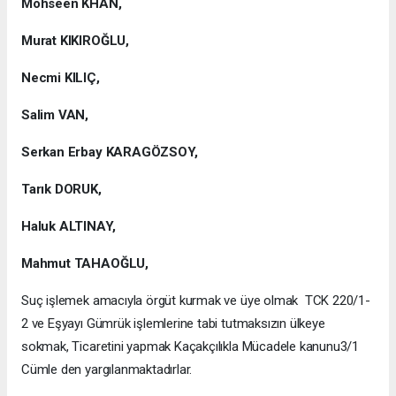
Mohseen KHAN,
Murat KIKIROĞLU,
Necmi KILIÇ,
Salim VAN,
Serkan Erbay KARAGÖZSOY,
Tarık DORUK,
Haluk ALTINAY,
Mahmut TAHAOĞLU,
Suç işlemek amacıyla örgüt kurmak ve üye olmak TCK 220/1-
2 ve Eşyayı Gümrük işlemlerine tabi tutmaksızın ülkeye
sokmak, Ticaretini yapmak Kaçakçılıkla Mücadele kanunu3/1
Cümle den yargılanmaktadırlar.