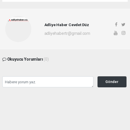
Adliye Haber Cevdet Düz
adliyehabertr@gmail.com
Okuyucu Yorumları
(0)
Gönder
Yorum yazarak Topluluk Kuralları’nı kabul etmiş bulunuyor ve adliyehaber.com.tr
sitesine yaptığınız yorumunuzla ilgili doğrudan veya dolaylı tüm sorumluluğu tek
başınıza üstleniyorsunuz. Yazılan tüm yorumlardan site yönetimi hiçbir şekilde
sorumlu tutulamaz.