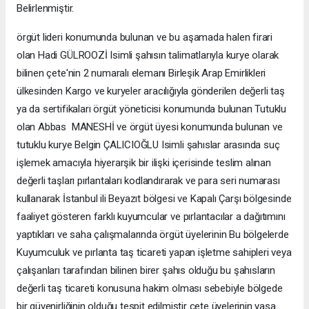
Belirlenmiştir.
örgüt lideri konumunda bulunan ve bu aşamada halen firari
olan Hadi GÜLROOZİ Isimli şahısın talimatlarıyla kurye olarak
bilinen çete'nin 2 numaralı elemanı Birleşik Arap Emirlikleri
ülkesinden Kargo ve kuryeler aracılığıyla gönderilen değerli taş
ya da sertifikaları örgüt yöneticisi konumunda bulunan Tutuklu
olan Abbas MANESHİ ve örgüt üyesi konumunda bulunan ve
tutuklu kurye Belgin ÇALICIOĞLU Isimli şahıslar arasında suç
işlemek amacıyla hiyerarşik bir ilişki içerisinde teslim alınan
değerli taşları pırlantaları kodlandırarak ve para seri numarası
kullanarak İstanbul ili Beyazıt bölgesi ve Kapalı Çarşı bölgesinde
faaliyet gösteren farklı kuyumcular ve pırlantacılar a dağıtımını
yaptıkları ve saha çalışmalarında örgüt üyelerinin Bu bölgelerde
Kuyumculuk ve pırlanta taş ticareti yapan işletme sahipleri veya
çalışanları tarafından bilinen birer şahıs olduğu bu şahısların
değerli taş ticareti konusuna hakim olması sebebiyle bölgede
bir güvenirliğinin olduğu tespit edilmiştir çete üyelerinin yasa