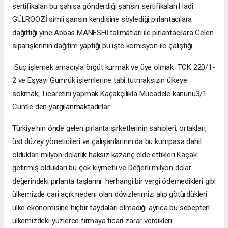
sertifikaları bu şahısa gönderdiği şahsın sertifikaları Hadi
GÜLROOZİ simli şansın kendisine söylediği pırlantacılara
dağıttığı yine Abbas MANESHİ talimatları ile pırlantacılara Gelen
siparişlerinin dağıtım yaptığı bu işte komisyon ile çalıştığı
Suç işlemek amacıyla örgüt kurmak ve üye olmak TCK 220/1-
2 ve Eşyayı Gümrük işlemlerine tabi tutmaksızın ülkeye
sokmak, Ticaretini yapmak Kaçakçılıkla Mücadele kanunu3/1
Cümle den yargılanmaktadırlar.
Türkiye'nin önde gelen pırlanta şirketlerinin sahipleri, ortakları,
üst düzey yöneticileri ve çalışanlarının da bu kumpasa dahil
oldukları milyon dolarlık haksız kazanç elde ettikleri Kaçak
getirmiş oldukları bu çok kıymetli ve Değerli milyon dolar
değerindeki pırlanta taşlarını herhangi bir vergi ödemedikleri gibi
ülkemizde cari açık nedeni olan dövizlerimizi alıp götürdükleri
ülke ekonomisine hiçbir faydaları olmadığı ayrıca bu sebepten
ülkemizdeki yüzlerce firmaya ticari zarar verdikleri