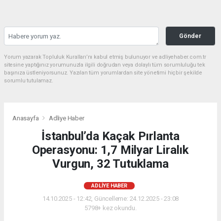
Gönder
Yorum yazarak Topluluk Kuralları’nı kabul etmiş bulunuyor ve adliyehaber.com.tr
sitesine yaptığınız yorumunuzla ilgili doğrudan veya dolaylı tüm sorumluluğu tek
başınıza üstleniyorsunuz. Yazılan tüm yorumlardan site yönetimi hiçbir şekilde
sorumlu tutulamaz.
Anasayfa
Adliye Haber
İstanbul’da Kaçak Pırlanta
Operasyonu: 1,7 Milyar Liralık
Vurgun, 32 Tutuklama
ADLIYE HABER
14.10.2025 - 12:42, Güncelleme: 24.12.2025 - 23:08
5798+ kez okundu.