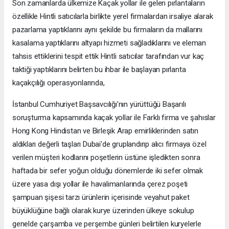
Son zamanlarda ülkemize Kaçak yollar ile gelen pırlantaların
özellikle Hintli satıcılarla birlikte yerel firmalardan irsaliye alarak
pazarlama yaptıklarını aynı şekilde bu firmaların da mallarını
kasalama yaptıklarını altyapı hizmeti sağladıklarını ve eleman
tahsis ettiklerini tespit ettik Hintli satıcılar tarafından vur kaç
taktiği yaptıklarını belirten bu ihbar ile başlayan pırlanta
kaçakçılığı operasyonlarında,
İstanbul Cumhuriyet Başsavcılığı’nın yürüttüğü Başarılı
soruşturma kapsamında kaçak yollar ile Farklı firma ve şahıslar
Hong Kong Hindistan ve Birleşik Arap emirliklerinden satın
aldıkları değerli taşları Dubai'de gruplandırıp alıcı firmaya özel
verilen müşteri kodlarını poşetlerin üstüne işledikten sonra
haftada bir sefer yoğun olduğu dönemlerde iki sefer olmak
üzere yasa dışı yollar ile havalimanlarında çerez poşeti
şampuan şişesi tarzı ürünlerin içerisinde veyahut paket
büyüklüğüne bağlı olarak kurye üzerinden ülkeye sokulup
genelde çarşamba ve perşembe günleri belirtilen kuryelerle