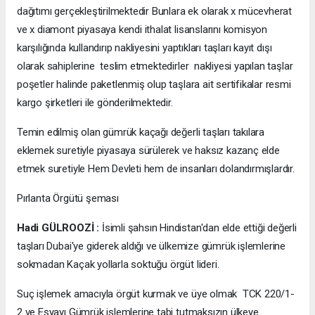
dağıtımı gerçekleştirilmektedir Bunlara ek olarak x mücevherat
ve x diamont piyasaya kendi ithalat lisanslarını komisyon
karşılığında kullandırıp nakliyesini yaptıkları taşları kayıt dışı
olarak sahiplerine teslim etmektedirler nakliyesi yapılan taşlar
poşetler halinde paketlenmiş olup taşlara ait sertifikalar resmi
kargo şirketleri ile gönderilmektedir.
Temin edilmiş olan gümrük kaçağı değerli taşları takılara
eklemek suretiyle piyasaya sürülerek ve haksız kazanç elde
etmek suretiyle Hem Devleti hem de insanları dolandırmışlardır.
Pırlanta Örgütü şeması
Hadi GÜLROOZİ :
İsimli şahsın Hindistan'dan elde ettiği değerli
taşları Dubai'ye giderek aldığı ve ülkemize gümrük işlemlerine
sokmadan Kaçak yollarla soktuğu örgüt lideri.
Suç işlemek amacıyla örgüt kurmak ve üye olmak TCK 220/1-
2 ve Eşyayı Gümrük işlemlerine tabi tutmaksızın ülkeye