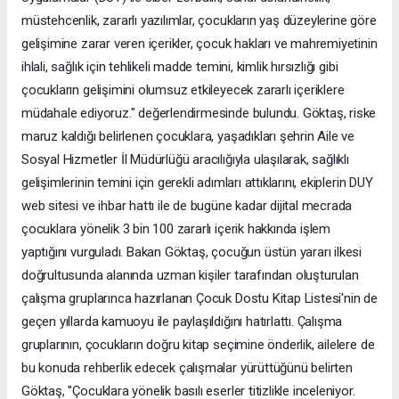
müstehcenlik, zararlı yazılımlar, çocukların yaş düzeylerine göre
gelişimine zarar veren içerikler, çocuk hakları ve mahremiyetinin
ihlali, sağlık için tehlikeli madde temini, kimlik hırsızlığı gibi
çocukların gelişimini olumsuz etkileyecek zararlı içeriklere
müdahale ediyoruz." değerlendirmesinde bulundu. Göktaş, riske
maruz kaldığı belirlenen çocuklara, yaşadıkları şehrin Aile ve
Sosyal Hizmetler İl Müdürlüğü aracılığıyla ulaşılarak, sağlıklı
gelişimlerinin temini için gerekli adımları attıklarını, ekiplerin DUY
web sitesi ve ihbar hattı ile de bugüne kadar dijital mecrada
çocuklara yönelik 3 bin 100 zararlı içerik hakkında işlem
yaptığını vurguladı. Bakan Göktaş, çocuğun üstün yararı ilkesi
doğrultusunda alanında uzman kişiler tarafından oluşturulan
çalışma gruplarınca hazırlanan Çocuk Dostu Kitap Listesi'nin de
geçen yıllarda kamuoyu ile paylaşıldığını hatırlattı. Çalışma
gruplarının, çocukların doğru kitap seçimine önderlik, ailelere de
bu konuda rehberlik edecek çalışmalar yürüttüğünü belirten
Göktaş, "Çocuklara yönelik basılı eserler titizlikle inceleniyor.