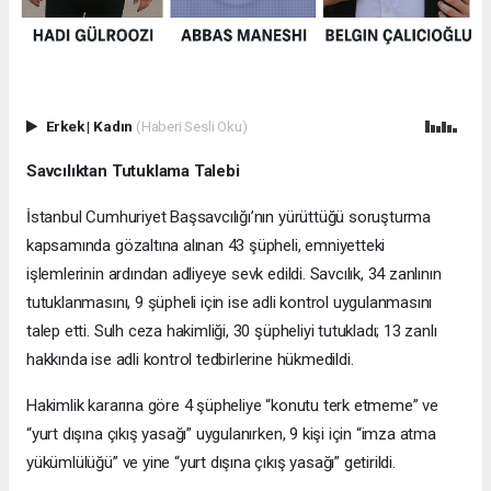
Erkek
|
Kadın
(Haberi Sesli Oku)
Savcılıktan Tutuklama Talebi
İstanbul Cumhuriyet Başsavcılığı’nın yürüttüğü soruşturma
kapsamında gözaltına alınan 43 şüpheli, emniyetteki
işlemlerinin ardından adliyeye sevk edildi. Savcılık, 34 zanlının
tutuklanmasını, 9 şüpheli için ise adli kontrol uygulanmasını
talep etti. Sulh ceza hakimliği, 30 şüpheliyi tutukladı; 13 zanlı
hakkında ise adli kontrol tedbirlerine hükmedildi.
Hakimlik kararına göre 4 şüpheliye “konutu terk etmeme” ve
“yurt dışına çıkış yasağı” uygulanırken, 9 kişi için “imza atma
yükümlülüğü” ve yine “yurt dışına çıkış yasağı” getirildi.