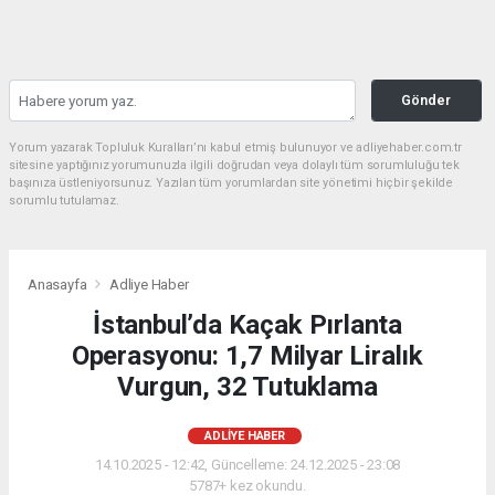
Gönder
Yorum yazarak Topluluk Kuralları’nı kabul etmiş bulunuyor ve adliyehaber.com.tr
sitesine yaptığınız yorumunuzla ilgili doğrudan veya dolaylı tüm sorumluluğu tek
başınıza üstleniyorsunuz. Yazılan tüm yorumlardan site yönetimi hiçbir şekilde
sorumlu tutulamaz.
Anasayfa
Adliye Haber
İstanbul’da Kaçak Pırlanta
Operasyonu: 1,7 Milyar Liralık
Vurgun, 32 Tutuklama
ADLIYE HABER
14.10.2025 - 12:42, Güncelleme: 24.12.2025 - 23:08
5787+ kez okundu.