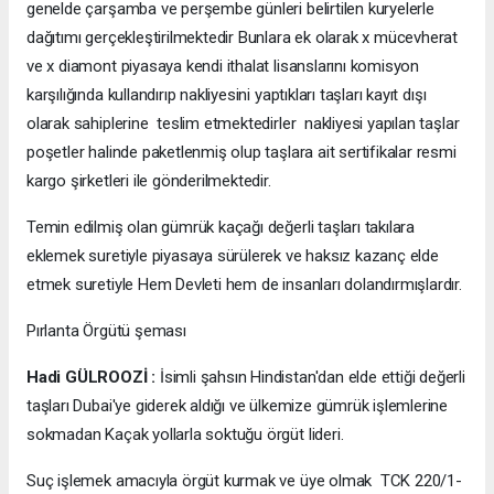
genelde çarşamba ve perşembe günleri belirtilen kuryelerle
dağıtımı gerçekleştirilmektedir Bunlara ek olarak x mücevherat
ve x diamont piyasaya kendi ithalat lisanslarını komisyon
karşılığında kullandırıp nakliyesini yaptıkları taşları kayıt dışı
olarak sahiplerine teslim etmektedirler nakliyesi yapılan taşlar
poşetler halinde paketlenmiş olup taşlara ait sertifikalar resmi
kargo şirketleri ile gönderilmektedir.
Temin edilmiş olan gümrük kaçağı değerli taşları takılara
eklemek suretiyle piyasaya sürülerek ve haksız kazanç elde
etmek suretiyle Hem Devleti hem de insanları dolandırmışlardır.
Pırlanta Örgütü şeması
Hadi GÜLROOZİ :
İsimli şahsın Hindistan'dan elde ettiği değerli
taşları Dubai'ye giderek aldığı ve ülkemize gümrük işlemlerine
sokmadan Kaçak yollarla soktuğu örgüt lideri.
Suç işlemek amacıyla örgüt kurmak ve üye olmak TCK 220/1-