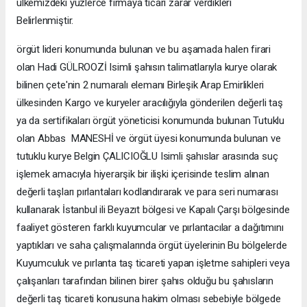
ülkemizdeki yüzlerce firmaya ticari zarar verdikleri
Belirlenmiştir.
örgüt lideri konumunda bulunan ve bu aşamada halen firari
olan Hadi GÜLROOZİ Isimli şahısın talimatlarıyla kurye olarak
bilinen çete'nin 2 numaralı elemanı Birleşik Arap Emirlikleri
ülkesinden Kargo ve kuryeler aracılığıyla gönderilen değerli taş
ya da sertifikaları örgüt yöneticisi konumunda bulunan Tutuklu
olan Abbas MANESHİ ve örgüt üyesi konumunda bulunan ve
tutuklu kurye Belgin ÇALICIOĞLU Isimli şahıslar arasında suç
işlemek amacıyla hiyerarşik bir ilişki içerisinde teslim alınan
değerli taşları pırlantaları kodlandırarak ve para seri numarası
kullanarak İstanbul ili Beyazıt bölgesi ve Kapalı Çarşı bölgesinde
faaliyet gösteren farklı kuyumcular ve pırlantacılar a dağıtımını
yaptıkları ve saha çalışmalarında örgüt üyelerinin Bu bölgelerde
Kuyumculuk ve pırlanta taş ticareti yapan işletme sahipleri veya
çalışanları tarafından bilinen birer şahıs olduğu bu şahısların
değerli taş ticareti konusuna hakim olması sebebiyle bölgede