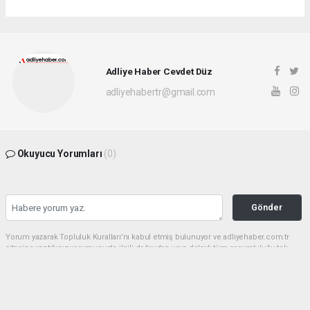
Adliye Haber Cevdet Düz
adliyehabertr@gmail.com
Okuyucu Yorumları
(0)
Gönder
Yorum yazarak Topluluk Kuralları’nı kabul etmiş bulunuyor ve adliyehaber.com.tr
sitesine yaptığınız yorumunuzla ilgili doğrudan veya dolaylı tüm sorumluluğu tek
başınıza üstleniyorsunuz. Yazılan tüm yorumlardan site yönetimi hiçbir şekilde
sorumlu tutulamaz.