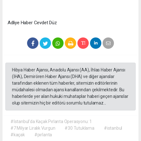
Adliye Haber Cevdet Düz
Hibya Haber Ajansı, Anadolu Ajansı (AA), İhlas Haber Ajansı
(İHA), Demirören Haber Ajansı (DHA) ve diğer ajanslar
tarafından eklenen tüm haberler, sitemizin editörlerinin
müdahalesi olmadan ajans kanallarından çekilmektedir. Bu
haberlerde yer alan hukuki muhataplar haberi geçen ajanslar
olup sitemizin hiç bir editörü sorumlu tutulamaz...
#İstanbul’da Kaçak Pırlanta Operasyonu: 1
#7 Milyar Liralık Vurgun
#30 Tutuklama
#istanbul
#kaçak
#pırlanta