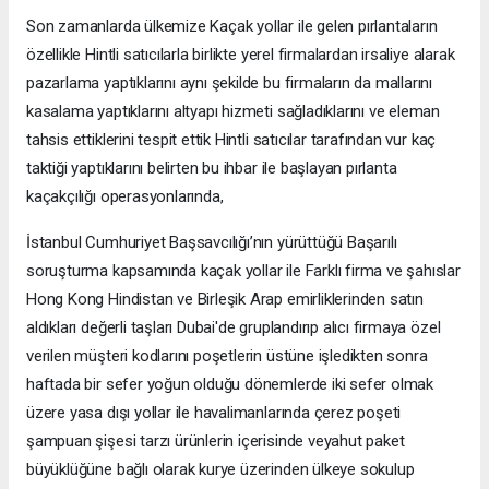
Son zamanlarda ülkemize Kaçak yollar ile gelen pırlantaların
özellikle Hintli satıcılarla birlikte yerel firmalardan irsaliye alarak
pazarlama yaptıklarını aynı şekilde bu firmaların da mallarını
kasalama yaptıklarını altyapı hizmeti sağladıklarını ve eleman
tahsis ettiklerini tespit ettik Hintli satıcılar tarafından vur kaç
taktiği yaptıklarını belirten bu ihbar ile başlayan pırlanta
kaçakçılığı operasyonlarında,
İstanbul Cumhuriyet Başsavcılığı’nın yürüttüğü Başarılı
soruşturma kapsamında kaçak yollar ile Farklı firma ve şahıslar
Hong Kong Hindistan ve Birleşik Arap emirliklerinden satın
aldıkları değerli taşları Dubai'de gruplandırıp alıcı firmaya özel
verilen müşteri kodlarını poşetlerin üstüne işledikten sonra
haftada bir sefer yoğun olduğu dönemlerde iki sefer olmak
üzere yasa dışı yollar ile havalimanlarında çerez poşeti
şampuan şişesi tarzı ürünlerin içerisinde veyahut paket
büyüklüğüne bağlı olarak kurye üzerinden ülkeye sokulup