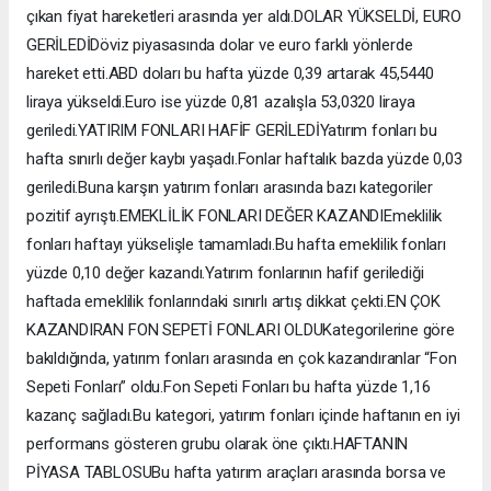
çıkan fiyat hareketleri arasında yer aldı.DOLAR YÜKSELDİ, EURO
GERİLEDİDöviz piyasasında dolar ve euro farklı yönlerde
hareket etti.ABD doları bu hafta yüzde 0,39 artarak 45,5440
liraya yükseldi.Euro ise yüzde 0,81 azalışla 53,0320 liraya
geriledi.YATIRIM FONLARI HAFİF GERİLEDİYatırım fonları bu
hafta sınırlı değer kaybı yaşadı.Fonlar haftalık bazda yüzde 0,03
geriledi.Buna karşın yatırım fonları arasında bazı kategoriler
pozitif ayrıştı.EMEKLİLİK FONLARI DEĞER KAZANDIEmeklilik
fonları haftayı yükselişle tamamladı.Bu hafta emeklilik fonları
yüzde 0,10 değer kazandı.Yatırım fonlarının hafif gerilediği
haftada emeklilik fonlarındaki sınırlı artış dikkat çekti.EN ÇOK
KAZANDIRAN FON SEPETİ FONLARI OLDUKategorilerine göre
bakıldığında, yatırım fonları arasında en çok kazandıranlar “Fon
Sepeti Fonları” oldu.Fon Sepeti Fonları bu hafta yüzde 1,16
kazanç sağladı.Bu kategori, yatırım fonları içinde haftanın en iyi
performans gösteren grubu olarak öne çıktı.HAFTANIN
PİYASA TABLOSUBu hafta yatırım araçları arasında borsa ve