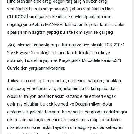
Hindistan'dan elde ettiği değerli taşlar için düzenlettiği
sertifikaları bu şahısa gönderdiği şahsın sertifikaları Hadi
GÜLROOZİ simli şansın kendisine söylediği pırlantacılara
dağıttığı yine Abbas MANESHİ talimatları ile pırlantacılara Gelen
siparişlerinin dağıtım yaptığı bu işte komisyon ile çalıştığı
Suç işlemek amacıyla örgüt kurmak ve üye olmak TCK 220/1-
2 ve Eşyayı Gümrük işlemlerine tabi tutmaksızın ülkeye
sokmak, Ticaretini yapmak Kaçakçılıkla Mücadele kanunu3/1
Cümle den yargılanmaktadırlar.
Türkiye'nin önde gelen pırlanta şirketlerinin sahipleri, ortakları,
üst düzey yöneticileri ve çalışanlarının da bu kumpasa dahil
oldukları milyon dolarlık haksız kazanç elde ettikleri Kaçak
getirmiş oldukları bu çok kıymetli ve Değerli milyon dolar
değerindeki pırlanta taşlarını herhangi bir vergi ödemedikleri gibi
ülkemizde cari açık nedeni olan dövizlerimizi alıp götürdükleri
ülke ekonomisine hiçbir faydaları olmadığı ayrıca bu sebepten