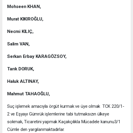
Mohseen KHAN,
Murat KIKIROĞLU,
Necmi KILIÇ,
Salim VAN,
Serkan Erbay KARAGÖZSOY,
Tarık DORUK,
Haluk ALTINAY,
Mahmut TAHAOĞLU,
Suç işlemek amacıyla örgüt kurmak ve üye olmak TCK 220/1-
2 ve Eşyayı Gümrük işlemlerine tabi tutmaksızın ülkeye
sokmak, Ticaretini yapmak Kaçakçılıkla Mücadele kanunu3/1
Cümle den yargılanmaktadırlar.