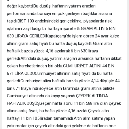
değer kaybetti.Bu düşüş, haftanın yatırım araçları
performansında borsayı en çok gerileyen başlıklar arasına
taşıdı.BIST 100 endeksindeki geri çekilme, piyasalarda risk
iştahının zayıfladığı bir haftaya işaret etti.GRAM ALTIN 6 BİN
630 LİRAYA GERİLEDİKapalıçarşı’da işlem gören 24 ayar külçe
altının gram satış fiyatı bu hafta düşüş kaydetti.Gram altın
haftalık bazda yüzde 4,16 azalarak 6 bin 630 liraya
geriledi.Altındaki düşüş, yatırım araçları arasında haftanın dikkat
çeken hareketlerinden biri oldu.CUMHURİYET ALTINI 44 BİN
671 LİRA OLDUCumhuriyet altınının satış fiyatı da bu hafta
geriledi.Cumhuriyet altını haftalık bazda yüzde 4,14 düşüşle 44
bin 671 liraya indi.Böylece altın tarafında gram altınla birlikte
Cumhuriyet altınında da kayıp yaşandı.ÇEYREK ALTINDA
HAFTALIK DÜŞÜŞGeçen hafta sonu 11 bin 588 lira olan çeyrek
altının satış fiyatı, bu hafta yüzde 4,16 azaldı.Çeyrek altın
haftayı 11 bin 105 liradan tamamladı.Altın alım satımı yapan
yatırımcılar için çeyrek altındaki geri çekilme de haftanın öne