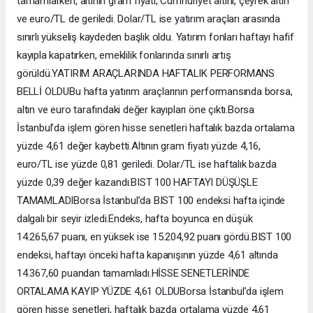
tamamlarken, altının gram fiyatı, Cumhuriyet altını, çeyrek altın
ve euro/TL de geriledi. Dolar/TL ise yatırım araçları arasında
sınırlı yükseliş kaydeden başlık oldu. Yatırım fonları haftayı hafif
kayıpla kapatırken, emeklilik fonlarında sınırlı artış
görüldü.YATIRIM ARAÇLARINDA HAFTALIK PERFORMANS
BELLİ OLDUBu hafta yatırım araçlarının performansında borsa,
altın ve euro tarafındaki değer kayıpları öne çıktı.Borsa
İstanbul’da işlem gören hisse senetleri haftalık bazda ortalama
yüzde 4,61 değer kaybetti.Altının gram fiyatı yüzde 4,16,
euro/TL ise yüzde 0,81 geriledi. Dolar/TL ise haftalık bazda
yüzde 0,39 değer kazandı.BIST 100 HAFTAYI DÜŞÜŞLE
TAMAMLADIBorsa İstanbul’da BIST 100 endeksi hafta içinde
dalgalı bir seyir izledi.Endeks, hafta boyunca en düşük
14.265,67 puanı, en yüksek ise 15.204,92 puanı gördü.BIST 100
endeksi, haftayı önceki hafta kapanışının yüzde 4,61 altında
14.367,60 puandan tamamladı.HİSSE SENETLERİNDE
ORTALAMA KAYIP YÜZDE 4,61 OLDUBorsa İstanbul’da işlem
gören hisse senetleri, haftalık bazda ortalama yüzde 4,61