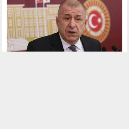
Zafer Partisi Genel Başkanı Ümit Özdağ Cumhurbaşkanı’ na
Hakaret Suçlaması ile yargılanmaya başladı
Profesör Dr. Sıddıka Semahat Demir ve Babası profesör Dr.Halil
Halit Demir e eski kiracısı olan İbrahim Gündüzü dolandırmaya
çalıştıkları iddası ile suç duyurusunda bulunuldu,